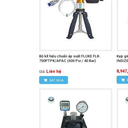
Bộ kít hiệu chuẩn áp suất FLUKE FLK-
Kẹp gi
700PTPK/APAC (600 Psi / 40 Bar)
INSIZ
Liên hệ
8,947
Giá:
ĐẶT MUA