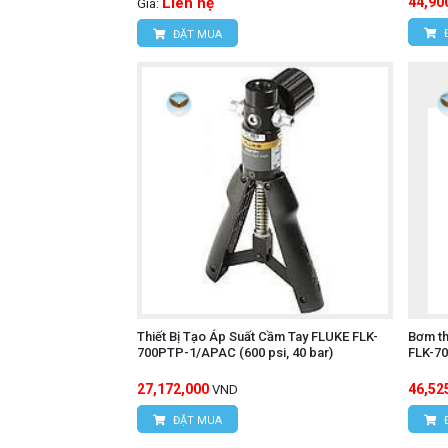
Liên hệ
44,90
Giá:
ĐẶT MUA
Thiết Bị Tạo Áp Suất Cầm Tay FLUKE FLK-
Bơm th
700PTP-1/APAC (600 psi, 40 bar)
FLK-7
27,172,000
46,52
VND
ĐẶT MUA