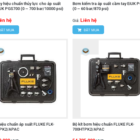
y hiệu chuẩn thủy lực cho áp suất
Bơm kiểm tra áp suất cầm tay EiUK 
UK PGS700 (0 ~ 700 bar/10000 psi)
(0 ~ 60 bar/870 psi)
iên hệ
Liên hệ
Giá:
ĐẶT MUA
ĐẶT MUA
 hiệu chuẩn áp suất FLUKE FLK-
Bộ kít bơm hiệu chuẩn FLUKE FLK-
PK2/APAC
700HTPK2/APAC