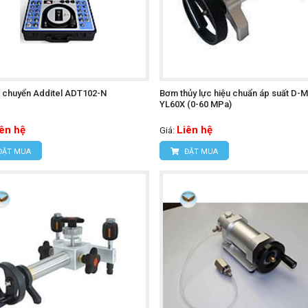
 chuyển Additel ADT102-N
Bơm thủy lực hiệu chuẩn áp suất D-M
YL60X (0-60 MPa)
iên hệ
Liên hệ
Giá:
ĐẶT MUA
ĐẶT MUA