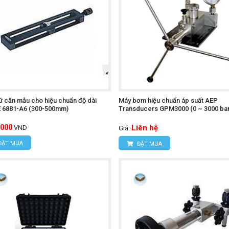
ữ căn mẫu cho hiệu chuẩn độ dài
Máy bơm hiệu chuẩn áp suất AEP
E 6881-A6 (300-500mm)
Transducers GPM3000 (0 ~ 3000 bar
,000
Liên hệ
VND
Giá:
ĐẶT MUA
ĐẶT MUA