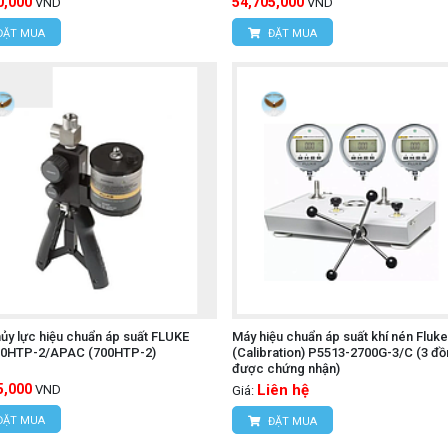
0,000
54,705,000
VND
VND
ĐẶT MUA
ĐẶT MUA
ủy lực hiệu chuẩn áp suất FLUKE
Máy hiệu chuẩn áp suất khí nén Fluke
00HTP-2/APAC (700HTP-2)
(Calibration) P5513-2700G-3/C (3 đồ
được chứng nhận)
5,000
Liên hệ
VND
Giá:
ĐẶT MUA
ĐẶT MUA