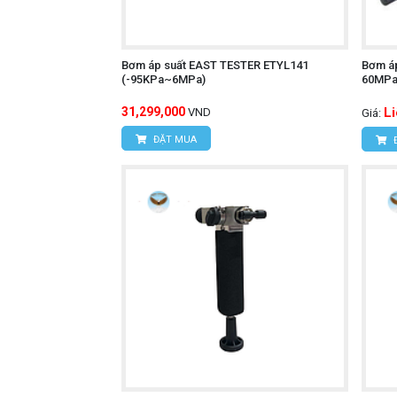
Bơm áp suất EAST TESTER ETYL141
Bơm á
(-95KPa~6MPa)
60MPa
31,299,000
L
VND
Giá:
ĐẶT MUA