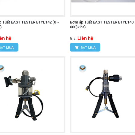
p suất EAST TESTER ETYL142 (0～
Bơm áp suất EAST TESTER ETYL140 
)
600)kPa)
iên hệ
Liên hệ
Giá:
ĐẶT MUA
ĐẶT MUA