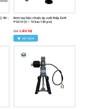
((-85～
Bơm tay hiệu chuẩn áp suất thấp EiUK
PGS10 (0 ~ 10 bar/145 psi)
Liên hệ
Giá:
ĐẶT MUA