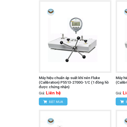
Máy hiệu chuẩn áp suất khí nén Fluke
Máy hi
(Calibration) P5513-2700G-1/C (1 đồng hồ
(Calib
được chứng nhận)
Liên hệ
L
Giá:
Giá:
ĐẶT MUA