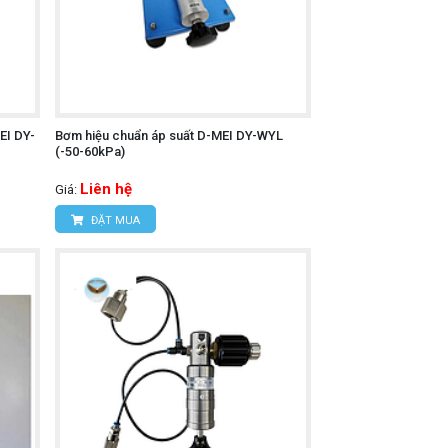
EI DY-
Bơm hiệu chuẩn áp suất D-MEI DY-WYL
(-50-60kPa)
Liên hệ
Giá:
ĐẶT MUA