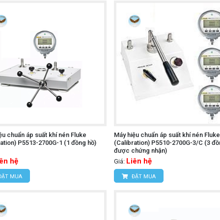
ệu chuẩn áp suất khí nén Fluke
Máy hiệu chuẩn áp suất khí nén Fluke
ration) P5513-2700G-1 (1 đồng hồ)
(Calibration) P5510-2700G-3/C (3 đồ
được chứng nhận)
iên hệ
Liên hệ
Giá:
ĐẶT MUA
ĐẶT MUA