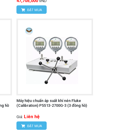
47,705,000
VND
ĐẶT MUA
Máy hiệu chuẩn áp suất khí nén Fluke
ng hồ
(Calibration) P5513-2700G-3 (3 đồng hồ)
Liên hệ
Giá:
ĐẶT MUA