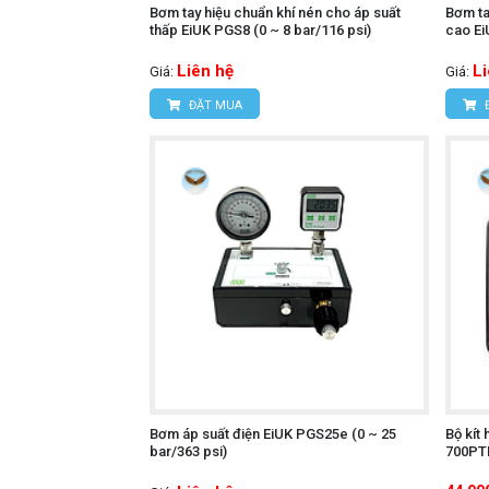
Bơm tay hiệu chuẩn khí nén cho áp suất
Bơm ta
thấp EiUK PGS8 (0 ~ 8 bar/116 psi)
cao Ei
Liên hệ
L
Giá:
Giá:
ĐẶT MUA
Bơm áp suất điện EiUK PGS25e (0 ~ 25
Bộ kít
bar/363 psi)
700PT