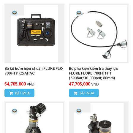
Bộ kít bơm hiệu chuẩn FLUKE FLK-
Bộ phụ kiện kiểm tra thủy lực
700HTPK2/APAC
FLUKE FLUKE-700HTH-1
(690bar/10.000psi; 60mm)
54,705,000
47,705,000
VND
VND
ĐẶT MUA
ĐẶT MUA