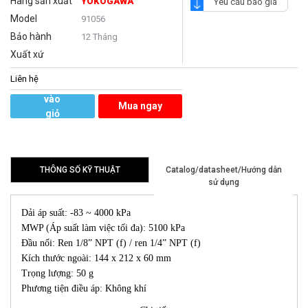
Hãng sản xuất
YOKOGAWA
Yêu cầu báo giá
Model
91056
Bảo hành
12 Tháng
Xuất xứ
Liên hệ
Thêm
vào
Mua ngay
giỏ
hàng
THÔNG SỐ KỸ THUẬT
Catalog/datasheet/Hướng dẫn
sử dụng
Dải áp suất: -83 ~ 4000 kPa
MWP (Áp suất làm việc tối đa): 5100 kPa
Đầu nối: Ren 1/8” NPT (f) / ren 1/4” NPT (f)
Kích thước ngoài: 144 x 212 x 60 mm
Trọng lượng: 50 g
Phương tiện điều áp: Không khí