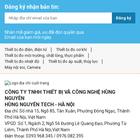
Đăng ký nhận bản tin:
Đăng ký
Nhận mã giảm giá, ưu đãi độc quyền qua
Email của bạn mỗi ngày.
Thiết bị đo điện, điện tử
Thiết bị đo cơ khí
Thiết bị đo môi trường, chất lỏng, thực phẩm
Thiết bị đo nhiệt độ
Thiết bị đo áp suất, thủy lực
Máy nội soi, Camera
CÔNG TY TNHH THIẾT BỊ VÀ CÔNG NGHỆ HÙNG
NGUYÊN
HÙNG NGUYÊN TECH - HÀ NỘI
Địa chỉ: Số nhà 15, Ngõ 85, Tân Xuân, Phường Đông Ngạc, Thành
Phố Hà Nội, Việt Nam
VPGD: Số 1, Ngách 2, Ngõ 56 Đường Lê Quang Đạo, Phường Từ
Liêm, Thành Phố Hà Nội,Việt Nam
Điện thoại: 0393.968.345 / 0976.082.395