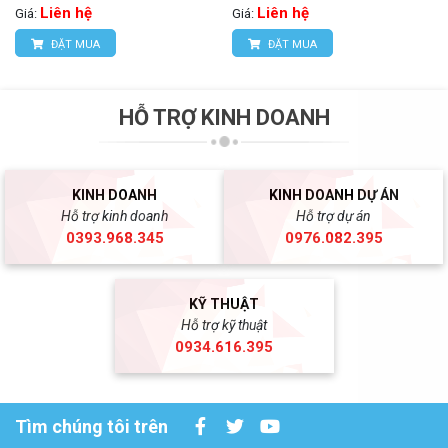
kèm Adaptors)
Liên hệ
Liên hệ
Giá:
Giá:
ĐẶT MUA
ĐẶT MUA
HỖ TRỢ KINH DOANH
KINH DOANH
KINH DOANH DỰ ÁN
Hỗ trợ kinh doanh
Hỗ trợ dự án
0393.968.345
0976.082.395
KỸ THUẬT
Hỗ trợ kỹ thuật
0934.616.395
Tìm chúng tôi trên