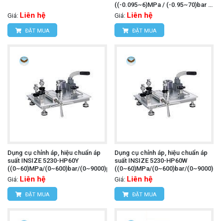
((-0.095~6)MPa / (-0.95~70)bar /
(-14~1000)psi)
Liên hệ
Liên hệ
Giá:
Giá:
ĐẶT MUA
ĐẶT MUA
Dụng cụ chỉnh áp, hiệu chuẩn áp
Dụng cụ chỉnh áp, hiệu chuẩn áp
suất INSIZE 5230-HP60Y
suất INSIZE 5230-HP60W
((0~60)MPa/(0~600)bar/(0~9000)psi)
((0~60)MPa/(0~600)bar/(0~9000)psi
Liên hệ
Liên hệ
Giá:
Giá:
ĐẶT MUA
ĐẶT MUA