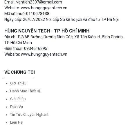
Email: vantien2307@gmail.com
Website: www.hungnguyentech.vn
Mã số thuế: 0110073138
Ngày cấp: 26/07/2022 Nơi cấp Sở kế hoạch và đầu tư TP Hà Nội
HÙNG NGUYÊN TECH - TP HỒ CHÍ MINH
Địa chỉ: D7/6B Đường Dương Đình Cúc, Xã Tân Kiên, H. Bình Chánh,
TP Hồ Chí Minh
Điện thoại: 0934616395
Website: www.hungnguyentech.vn
VỀ CHÚNG TÔI
Giới Thiệu
Danh Mục Thiết Bị
Giải Pháp
Dịch Vụ
Tin Tức Chuyên Nghành
Liên Hệ