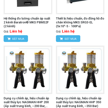
Hệ thống đo lường chuẩn áp suất
Thiết bị hiệu chuẩn, đo đồng hồ đo
2 kênh Baratron® MKS PBMS2F
chân không MKS SRG3-EL
(2 kênh)
(5x10^-5 - 100Pa)
Liên hệ
Liên hệ
Giá:
Giá:
ĐẶT MUA
ĐẶT MUA
Dụng cụ chỉnh áp, hiệu chuẩn áp
Dụng cụ chỉnh áp, hiệu chuẩn áp
suất thủy lực NAGMAN HHP 200
suất thủy lực NAGMAN HHP 350
(Áp suất trung bình, ~200 Bar,
(Áp suất trung bình, ~350 Bar)