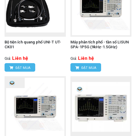
Bộ tiện ích quang phổ UNI-T UT-
Máy phân tích phổ - tần số LISUN
CK01
SPA-1P5G (9kHz-1.5GHz)
Liên hệ
Liên hệ
Giá:
Giá:
ĐẶT MUA
ĐẶT MUA