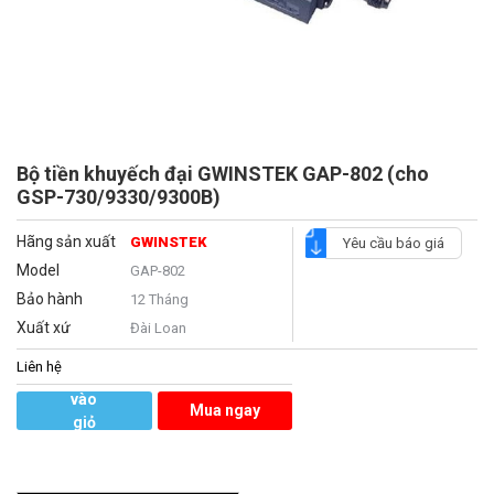
Bộ tiền khuyếch đại GWINSTEK GAP-802 (cho
GSP-730/9330/9300B)
Hãng sản xuất
GWINSTEK
Yêu cầu báo giá
Model
GAP-802
Bảo hành
12 Tháng
Xuất xứ
Đài Loan
Liên hệ
Thêm
vào
Mua ngay
giỏ
hàng