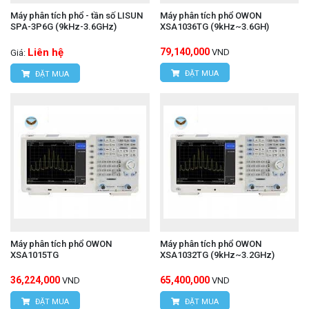
Máy phân tích phổ - tần số LISUN
Máy phân tích phổ OWON
SPA-3P6G (9kHz-3.6GHz)
XSA1036TG (9kHz~3.6GH)
Liên hệ
79,140,000
VND
Giá:
ĐẶT MUA
ĐẶT MUA
Máy phân tích phổ OWON
Máy phân tích phổ OWON
XSA1015TG
XSA1032TG (9kHz~3.2GHz)
36,224,000
65,400,000
VND
VND
ĐẶT MUA
ĐẶT MUA