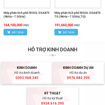
Máy phân tích phổ RIGOL DSA875
Máy phân tích phổ RIGOL DSA875-
(9kHz~7.5GHz)
TG (9kHz~7.5GHz,TG)
164,100,000
191,660,000
VND
VND
ĐẶT MUA
ĐẶT MUA
HỖ TRỢ KINH DOANH
KINH DOANH
KINH DOANH DỰ ÁN
Hỗ trợ kinh doanh
Hỗ trợ dự án
0393.968.345
0976.082.395
KỸ THUẬT
Hỗ trợ kỹ thuật
0934.616.395