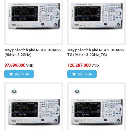
Máy phân tích phổ RIGOL DSA832
Máy phân tích phổ RIGOL DSA832-
(9kHz~3.2GHz)
TG (9kHz~3.2GHz, TG)
97,699,000
126,287,000
VND
VND
ĐẶT MUA
ĐẶT MUA