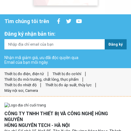
Tìm chúng tôi trên
Đăng ký nhận bản tin:
Đăng ký
Nhận mã giảm giá, ưu đãi độc quyền qua
Email của bạn mỗi ngày.
Thiết bị đo điện, điện tử
Thiết bị đo cơ khí
Thiết bị đo môi trường, chất lỏng, thực phẩm
Thiết bị đo nhiệt độ
Thiết bị đo áp suất, thủy lực
Máy nội soi, Camera
CÔNG TY TNHH THIẾT BỊ VÀ CÔNG NGHỆ HÙNG
NGUYÊN
HÙNG NGUYÊN TECH - HÀ NỘI