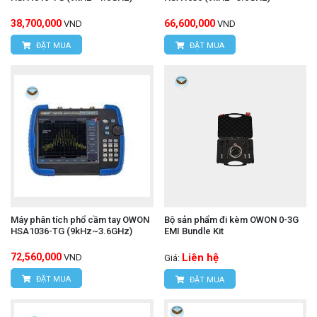
38,700,000
66,600,000
VND
VND
ĐẶT MUA
ĐẶT MUA
Máy phân tích phổ cầm tay OWON
Bộ sản phẩm đi kèm OWON 0-3G
HSA1036-TG (9kHz~3.6GHz)
EMI Bundle Kit
72,560,000
Liên hệ
VND
Giá:
ĐẶT MUA
ĐẶT MUA