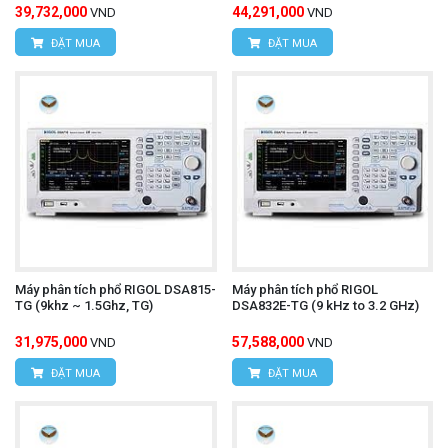
39,732,000
44,291,000
VND
VND
ĐẶT MUA
ĐẶT MUA
Máy phân tích phổ RIGOL DSA815-
Máy phân tích phổ RIGOL
TG (9khz ~ 1.5Ghz, TG)
DSA832E-TG (9 kHz to 3.2 GHz)
31,975,000
57,588,000
VND
VND
ĐẶT MUA
ĐẶT MUA