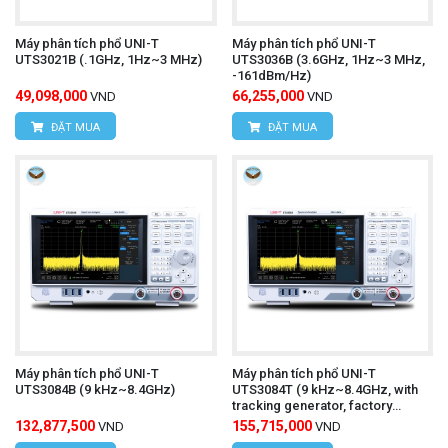
Máy phân tích phổ UNI-T
Máy phân tích phổ UNI-T
UTS3021B (.1GHz, 1Hz~3 MHz)
UTS3036B (3.6GHz, 1Hz~3 MHz,
-161dBm/Hz)
49,098,000
66,255,000
VND
VND
ĐẶT MUA
ĐẶT MUA
Máy phân tích phổ UNI-T
Máy phân tích phổ UNI-T
UTS3084B (9 kHz~8.4GHz)
UTS3084T (9 kHz~8.4GHz, with
tracking generator, factory
installed)
132,877,500
155,715,000
VND
VND