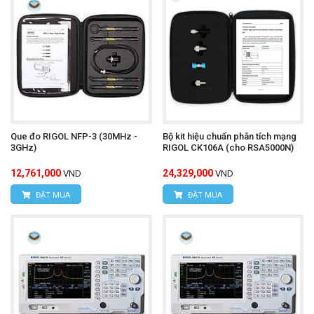
Que đo RIGOL NFP-3 (30MHz -
Bộ kit hiệu chuẩn phân tích mạng
3GHz)
RIGOL CK106A (cho RSA5000N)
12,761,000
24,329,000
VND
VND
ĐẶT MUA
ĐẶT MUA