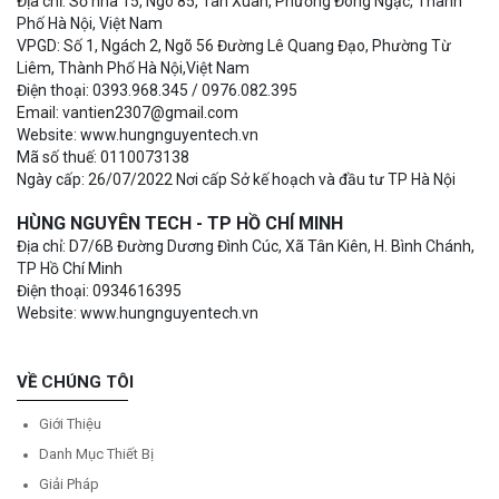
Địa chỉ: Số nhà 15, Ngõ 85, Tân Xuân, Phường Đông Ngạc, Thành
Phố Hà Nội, Việt Nam
VPGD: Số 1, Ngách 2, Ngõ 56 Đường Lê Quang Đạo, Phường Từ
Liêm, Thành Phố Hà Nội,Việt Nam
Điện thoại: 0393.968.345 / 0976.082.395
Email: vantien2307@gmail.com
Website: www.hungnguyentech.vn
Mã số thuế: 0110073138
Ngày cấp: 26/07/2022 Nơi cấp Sở kế hoạch và đầu tư TP Hà Nội
HÙNG NGUYÊN TECH - TP HỒ CHÍ MINH
Địa chỉ: D7/6B Đường Dương Đình Cúc, Xã Tân Kiên, H. Bình Chánh,
TP Hồ Chí Minh
Điện thoại: 0934616395
Website: www.hungnguyentech.vn
VỀ CHÚNG TÔI
Giới Thiệu
Danh Mục Thiết Bị
Giải Pháp