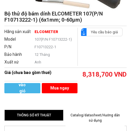
Bộ thử độ bám dính ELCOMETER 107(P/N
F10713222-1) (6x1mm; 0-60µm)
Hãng sản xuất
ELCOMETER
Yêu cầu báo giá
Model
107(P/N F10713222-1)
P/N
F10713222-1
Bảo hành
12 Tháng
Xuất xứ
Anh
Giá (chưa bao gồm thuế)
8,318,700
VND
Thêm
vào
Mua ngay
giỏ
hàng
THÔNG SỐ KỸ THUẬT
Catalog/datasheet/Hướng dẫn
sử dụng