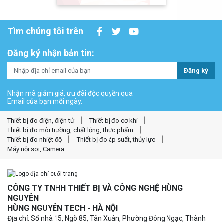
Tìm chúng tôi trên
Đăng ký nhận bản tin:
Đăng ký
Nhận mã giảm giá, ưu đãi độc quyền qua
Email của bạn mỗi ngày.
Thiết bị đo điện, điện tử
Thiết bị đo cơ khí
Thiết bị đo môi trường, chất lỏng, thực phẩm
Thiết bị đo nhiệt độ
Thiết bị đo áp suất, thủy lực
Máy nội soi, Camera
CÔNG TY TNHH THIẾT BỊ VÀ CÔNG NGHỆ HÙNG
NGUYÊN
HÙNG NGUYÊN TECH - HÀ NỘI
Địa chỉ: Số nhà 15, Ngõ 85, Tân Xuân, Phường Đông Ngạc, Thành