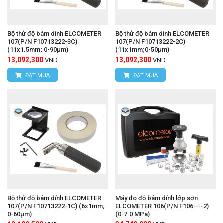
Bộ thử độ bám dính ELCOMETER
Bộ thử độ bám dính ELCOMETER
107(P/N F10713222-3C)
107(P/N F10713222-2C)
(11x1.5mm; 0-90μm)
(11x1mm;0-50μm)
13,092,300
13,092,300
VND
VND
ĐẶT MUA
ĐẶT MUA
Bộ thử độ bám dính ELCOMETER
Máy đo độ bám dính lớp sơn
107(P/N F10713222-1C) (6x1mm;
ELCOMETER 106(P/N F106----2)
0-60µm)
(0-7.0 MPa)