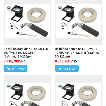
Bộ thử độ bám dính ELCOMETER
Bộ thử độ bám dính ELCOMETER
107(P/N F10713222-5)
107(P/N F10713222-4) (6x2mm;
(6x3mm;121-250μm)
50-125µm)
8,318,700
8,318,700
VND
VND
ĐẶT MUA
ĐẶT MUA