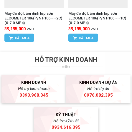
Máy đo độ bám dính lớp sơn
Máy đo độ bám dính lớp sơn
ELCOMETER 106(P/N F106----2C)
ELCOMETER 106(P/N F106----1C)
(0-7.0 MPa)
(0-7.0 MPa)
39,195,000
39,195,000
VND
VND
ĐẶT MUA
ĐẶT MUA
HỖ TRỢ KINH DOANH
KINH DOANH
KINH DOANH DỰ ÁN
Hỗ trợ kinh doanh
Hỗ trợ dự án
0393.968.345
0976.082.395
KỸ THUẬT
Hỗ trợ kỹ thuật
0934.616.395