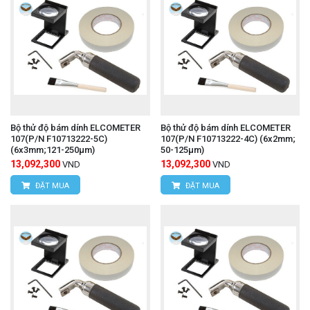
Bộ thử độ bám dính ELCOMETER
Bộ thử độ bám dính ELCOMETER
107(P/N F10713222-5C)
107(P/N F10713222-4C) (6x2mm;
(6x3mm;121-250μm)
50-125µm)
13,092,300
13,092,300
VND
VND
ĐẶT MUA
ĐẶT MUA