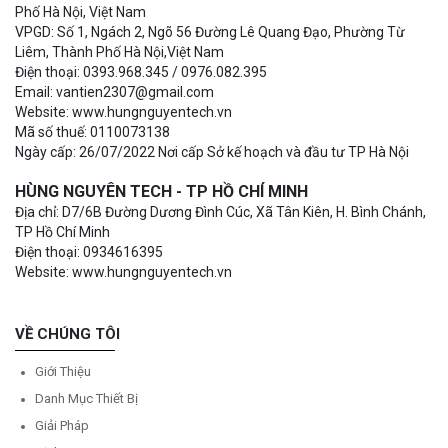
Phố Hà Nội, Việt Nam
VPGD: Số 1, Ngách 2, Ngõ 56 Đường Lê Quang Đạo, Phường Từ
Liêm, Thành Phố Hà Nội,Việt Nam
Điện thoại: 0393.968.345 / 0976.082.395
Email: vantien2307@gmail.com
Website: www.hungnguyentech.vn
Mã số thuế: 0110073138
Ngày cấp: 26/07/2022 Nơi cấp Sở kế hoạch và đầu tư TP Hà Nội
HÙNG NGUYÊN TECH - TP HỒ CHÍ MINH
Địa chỉ: D7/6B Đường Dương Đình Cúc, Xã Tân Kiên, H. Bình Chánh,
TP Hồ Chí Minh
Điện thoại: 0934616395
Website: www.hungnguyentech.vn
VỀ CHÚNG TÔI
Giới Thiệu
Danh Mục Thiết Bị
Giải Pháp