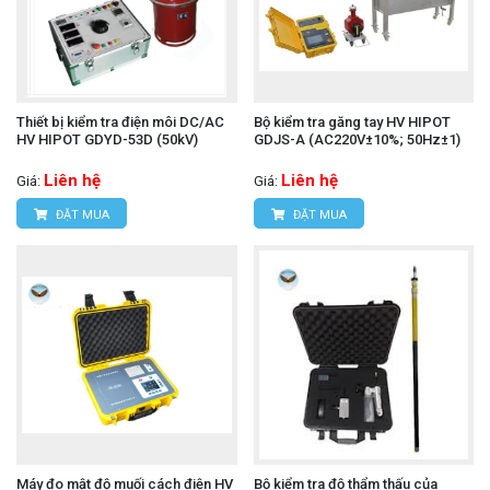
Thiết bị kiểm tra điện môi DC/AC
Bộ kiểm tra găng tay HV HIPOT
HV HIPOT GDYD-53D (50kV)
GDJS-A (AC220V±10%; 50Hz±1)
Liên hệ
Liên hệ
Giá:
Giá:
ĐẶT MUA
ĐẶT MUA
Máy đo mật độ muối cách điện HV
Bộ kiểm tra độ thẩm thấu của