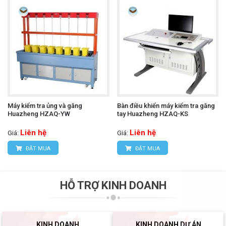
Máy kiểm tra ủng và găng
Bàn điều khiển máy kiểm tra găng
Huazheng HZAQ-YW
tay Huazheng HZAQ-KS
Liên hệ
Liên hệ
Giá:
Giá:
ĐẶT MUA
ĐẶT MUA
HỖ TRỢ KINH DOANH
KINH DOANH
KINH DOANH DỰ ÁN