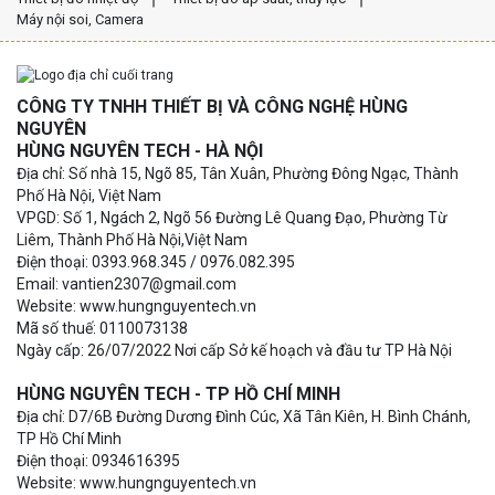
Máy nội soi, Camera
CÔNG TY TNHH THIẾT BỊ VÀ CÔNG NGHỆ HÙNG
NGUYÊN
HÙNG NGUYÊN TECH - HÀ NỘI
Địa chỉ: Số nhà 15, Ngõ 85, Tân Xuân, Phường Đông Ngạc, Thành
Phố Hà Nội, Việt Nam
VPGD: Số 1, Ngách 2, Ngõ 56 Đường Lê Quang Đạo, Phường Từ
Liêm, Thành Phố Hà Nội,Việt Nam
Điện thoại: 0393.968.345 / 0976.082.395
Email: vantien2307@gmail.com
Website: www.hungnguyentech.vn
Mã số thuế: 0110073138
Ngày cấp: 26/07/2022 Nơi cấp Sở kế hoạch và đầu tư TP Hà Nội
HÙNG NGUYÊN TECH - TP HỒ CHÍ MINH
Địa chỉ: D7/6B Đường Dương Đình Cúc, Xã Tân Kiên, H. Bình Chánh,
TP Hồ Chí Minh
Điện thoại: 0934616395
Website: www.hungnguyentech.vn