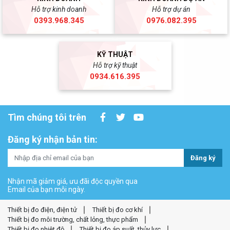
Hỗ trợ kinh doanh
Hỗ trợ dự án
0393.968.345
0976.082.395
KỸ THUẬT
Hỗ trợ kỹ thuật
0934.616.395
Tìm chúng tôi trên
Đăng ký nhận bản tin:
Đăng ký
Nhận mã giảm giá, ưu đãi độc quyền qua
Email của bạn mỗi ngày.
Thiết bị đo điện, điện tử
Thiết bị đo cơ khí
Thiết bị đo môi trường, chất lỏng, thực phẩm
Thiết bị đo nhiệt độ
Thiết bị đo áp suất, thủy lực