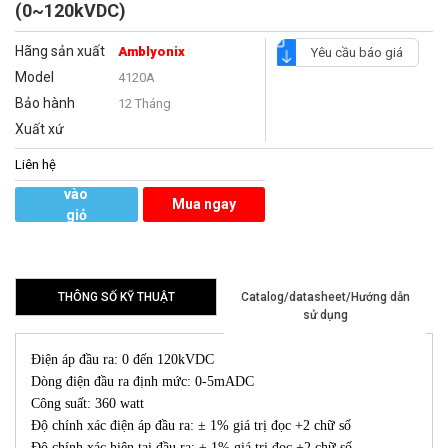
(0~120kVDC)
Hãng sản xuất
Amblyonix
Yêu cầu báo giá
Model
4120A
Bảo hành
12 Tháng
Xuất xứ
Liên hệ
Thêm
vào
Mua ngay
giỏ
hàng
THÔNG SỐ KỸ THUẬT
Catalog/datasheet/Hướng dẫn
sử dụng
Điện áp đầu ra: 0 đến 120kVDC
Dòng điện đầu ra định mức: 0-5mADC
Công suất: 360 watt
Độ chính xác điện áp đầu ra: ± 1% giá trị đọc +2 chữ số
Độ chính xác hiện tại đầu ra: ± 1% giá trị đọc +2 chữ số