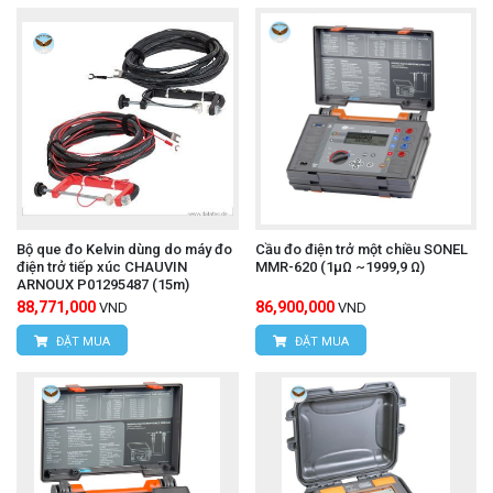
Bộ que đo Kelvin dùng do máy đo
Cầu đo điện trở một chiều SONEL
điện trở tiếp xúc CHAUVIN
MMR-620 (1μΩ ~1999,9 Ω)
ARNOUX P01295487 (15m)
88,771,000
86,900,000
VND
VND
ĐẶT MUA
ĐẶT MUA