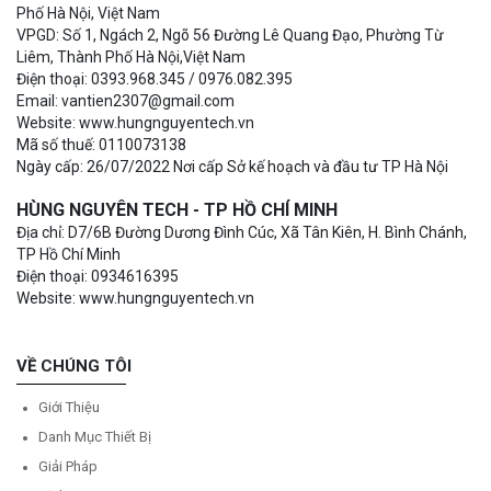
Phố Hà Nội, Việt Nam
VPGD: Số 1, Ngách 2, Ngõ 56 Đường Lê Quang Đạo, Phường Từ
Liêm, Thành Phố Hà Nội,Việt Nam
Điện thoại: 0393.968.345 / 0976.082.395
Email: vantien2307@gmail.com
Website: www.hungnguyentech.vn
Mã số thuế: 0110073138
Ngày cấp: 26/07/2022 Nơi cấp Sở kế hoạch và đầu tư TP Hà Nội
HÙNG NGUYÊN TECH - TP HỒ CHÍ MINH
Địa chỉ: D7/6B Đường Dương Đình Cúc, Xã Tân Kiên, H. Bình Chánh,
TP Hồ Chí Minh
Điện thoại: 0934616395
Website: www.hungnguyentech.vn
VỀ CHÚNG TÔI
Giới Thiệu
Danh Mục Thiết Bị
Giải Pháp