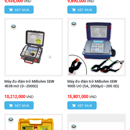
9,936,000
9,890,000
VND
VND
ĐẶT MUA
ĐẶT MUA
Máy đo điện trở Milliohm SEW
Máy đo điện trở Milliohm SEW
4538 mO (0~2000Ω)
9005 UO (5A, 2000μΩ~200.0Ω)
10,212,000
15,801,000
VND
VND
ĐẶT MUA
ĐẶT MUA