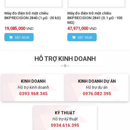
Máy đo điện trở một chiều
Máy đo điện trở một chiều
BKPRECISION 2840 (1 µΩ -20 kΩ)
BKPRECISION 2841 (0.1 µΩ -100
MΩ)
19,085,000
47,971,000
VND
VND
ĐẶT MUA
ĐẶT MUA
HỖ TRỢ KINH DOANH
KINH DOANH
KINH DOANH DỰ ÁN
Hỗ trợ kinh doanh
Hỗ trợ dự án
0393.968.345
0976.082.395
KỸ THUẬT
Hỗ trợ kỹ thuật
0934.616.395