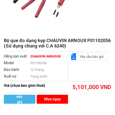
Bộ que đo dạng kẹp CHAUVIN ARNOUX P01102056
(Sử dụng chung với C.A 6240)
Hãng sản xuất
CHAUVIN ARNOUX
Yêu cầu báo giá
Model
P01102056
Bảo hành
12 Tháng
Xuất xứ
Trung Quốc
Giá (chưa bao gồm thuế)
5,101,000
VND
Thêm
vào
Mua ngay
giỏ
hàng