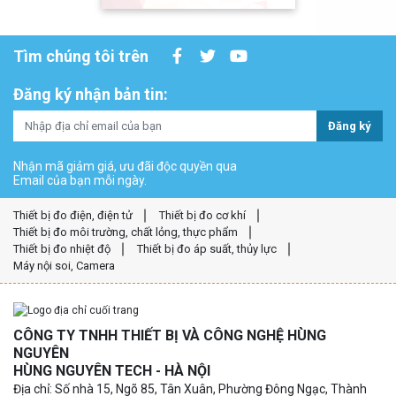
Tìm chúng tôi trên
Đăng ký nhận bản tin:
Đăng ký
Nhận mã giảm giá, ưu đãi độc quyền qua
Email của bạn mỗi ngày.
Thiết bị đo điện, điện tử
Thiết bị đo cơ khí
Thiết bị đo môi trường, chất lỏng, thực phẩm
Thiết bị đo nhiệt độ
Thiết bị đo áp suất, thủy lực
Máy nội soi, Camera
CÔNG TY TNHH THIẾT BỊ VÀ CÔNG NGHỆ HÙNG
NGUYÊN
HÙNG NGUYÊN TECH - HÀ NỘI
Địa chỉ: Số nhà 15, Ngõ 85, Tân Xuân, Phường Đông Ngạc, Thành