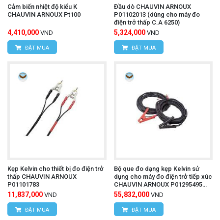
Cảm biến nhiệt độ kiểu K
Đầu dò CHAUVIN ARNOUX
CHAUVIN ARNOUX Pt100
P01102013 (dùng cho máy đo
điện trở thấp C.A 6250)
4,410,000
5,324,000
VND
VND
ĐẶT MUA
ĐẶT MUA
Kẹp Kelvin cho thiết bị đo điện trở
Bộ que đo dạng kẹp Kelvin sử
thấp CHAUVIN ARNOUX
dụng cho máy đo điện trở tiếp xúc
P01101783
CHAUVIN ARNOUX P01295495
(200A, 15m)
11,837,000
55,832,000
VND
VND
ĐẶT MUA
ĐẶT MUA