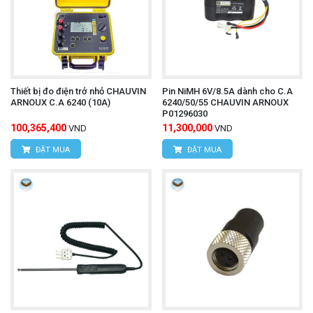
Thiết bị đo điện trở nhỏ CHAUVIN
Pin NiMH 6V/8.5A dành cho C.A
ARNOUX C.A 6240 (10A)
6240/50/55 CHAUVIN ARNOUX
P01296030
100,365,400
11,300,000
VND
VND
ĐẶT MUA
ĐẶT MUA