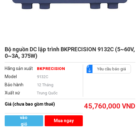
Bộ nguồn DC lập trình BKPRECISION 9132C (5~60V,
0~3A, 375W)
Hãng sản xuất
BKPRECISION
Yêu cầu báo giá
Model
9132C
Bảo hành
12 Tháng
Xuất xứ
Trung Quốc
Giá (chưa bao gồm thuế)
45,760,000
VND
Thêm
vào
Mua ngay
giỏ
hàng