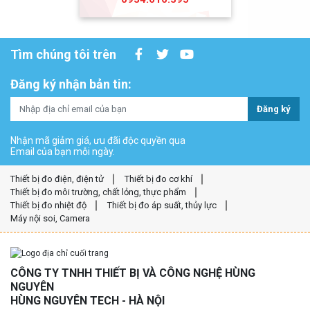
Tìm chúng tôi trên
Đăng ký nhận bản tin:
Đăng ký
Nhận mã giảm giá, ưu đãi độc quyền qua
Email của bạn mỗi ngày.
Thiết bị đo điện, điện tử
Thiết bị đo cơ khí
Thiết bị đo môi trường, chất lỏng, thực phẩm
Thiết bị đo nhiệt độ
Thiết bị đo áp suất, thủy lực
Máy nội soi, Camera
CÔNG TY TNHH THIẾT BỊ VÀ CÔNG NGHỆ HÙNG
NGUYÊN
HÙNG NGUYÊN TECH - HÀ NỘI