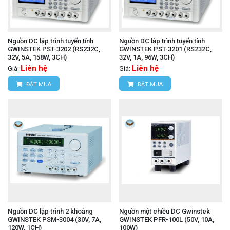
Nguồn DC lập trình tuyến tính
Nguồn DC lập trình tuyến tính
GWINSTEK PST-3202 (RS232C,
GWINSTEK PST-3201 (RS232C,
32V, 5A, 158W, 3CH)
32V, 1A, 96W, 3CH)
Liên hệ
Liên hệ
Giá:
Giá:
ĐẶT MUA
ĐẶT MUA
Nguồn DC lập trình 2 khoảng
Nguồn một chiều DC Gwinstek
GWINSTEK PSM-3004 (30V, 7A,
GWINSTEK PFR-100L (50V, 10A,
120W, 1CH)
100W)