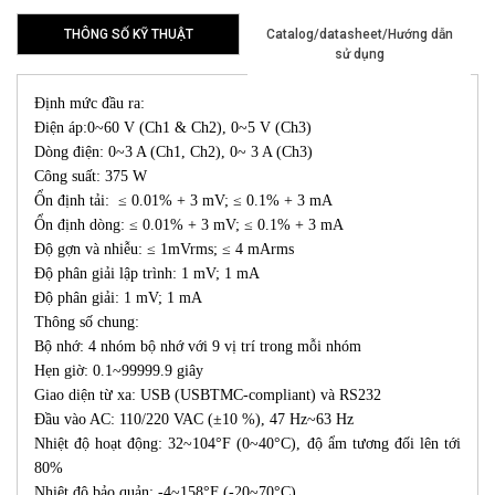
THÔNG SỐ KỸ THUẬT
Catalog/datasheet/Hướng dẫn
sử dụng
Định mức đầu ra:
Điện áp:0~60 V (Ch1 & Ch2), 0~5 V (Ch3)
Dòng điện: 0~3 A (Ch1, Ch2), 0~ 3 A (Ch3)
Công suất: 375 W
Ổn định tải: ≤ 0.01% + 3 mV; ≤ 0.1% + 3 mA
Ổn định dòng: ≤ 0.01% + 3 mV; ≤ 0.1% + 3 mA
Độ gợn và nhiễu: ≤ 1mVrms; ≤ 4 mArms
Độ phân giải lập trình: 1 mV; 1 mA
Độ phân giải: 1 mV; 1 mA
Thông số chung:
Bộ nhớ: 4 nhóm bộ nhớ với 9 vị trí trong mỗi nhóm
Hẹn giờ: 0.1~99999.9 giây
Giao diện từ xa: USB (USBTMC-compliant) và RS232
Đầu vào AC: 110/220 VAC (±10 %), 47 Hz~63 Hz
Nhiệt độ hoạt động: 32~104°F (0~40°C), độ ẩm tương đối lên tới
80%
Nhiệt độ bảo quản: -4~158°F (-20~70°C)