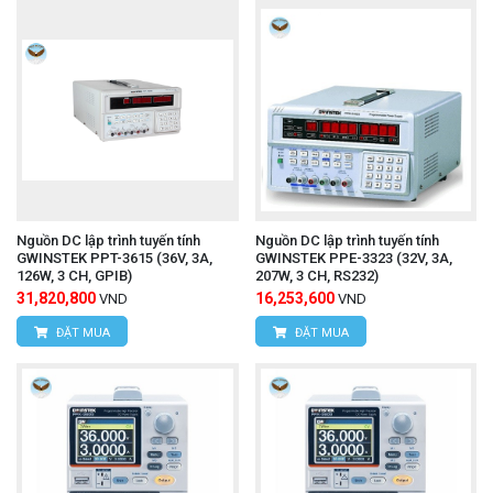
Nguồn DC lập trình tuyến tính
Nguồn DC lập trình tuyến tính
GWINSTEK PPT-3615 (36V, 3A,
GWINSTEK PPE-3323 (32V, 3A,
126W, 3 CH, GPIB)
207W, 3 CH, RS232)
31,820,800
16,253,600
VND
VND
ĐẶT MUA
ĐẶT MUA