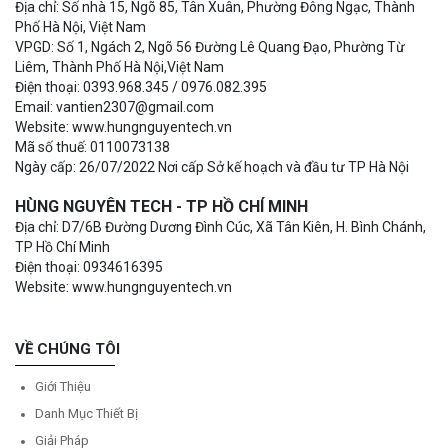
Địa chỉ: Số nhà 15, Ngõ 85, Tân Xuân, Phường Đông Ngạc, Thành
Phố Hà Nội, Việt Nam
VPGD: Số 1, Ngách 2, Ngõ 56 Đường Lê Quang Đạo, Phường Từ
Liêm, Thành Phố Hà Nội,Việt Nam
Điện thoại: 0393.968.345 / 0976.082.395
Email: vantien2307@gmail.com
Website: www.hungnguyentech.vn
Mã số thuế: 0110073138
Ngày cấp: 26/07/2022 Nơi cấp Sở kế hoạch và đầu tư TP Hà Nội
HÙNG NGUYÊN TECH - TP HỒ CHÍ MINH
Địa chỉ: D7/6B Đường Dương Đình Cúc, Xã Tân Kiên, H. Bình Chánh,
TP Hồ Chí Minh
Điện thoại: 0934616395
Website: www.hungnguyentech.vn
VỀ CHÚNG TÔI
Giới Thiệu
Danh Mục Thiết Bị
Giải Pháp