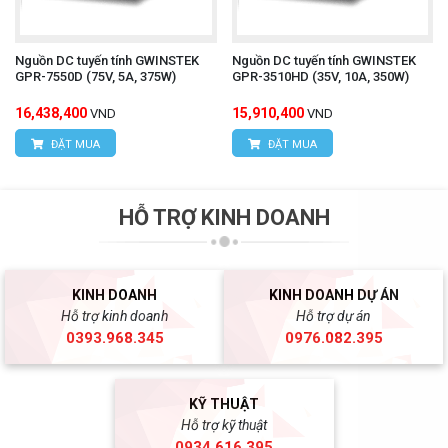
Nguồn DC tuyến tính GWINSTEK
Nguồn DC tuyến tính GWINSTEK
GPR-7550D (75V, 5A, 375W)
GPR-3510HD (35V, 10A, 350W)
16,438,400
15,910,400
VND
VND
ĐẶT MUA
ĐẶT MUA
HỖ TRỢ KINH DOANH
KINH DOANH
KINH DOANH DỰ ÁN
Hỗ trợ kinh doanh
Hỗ trợ dự án
0393.968.345
0976.082.395
KỸ THUẬT
Hỗ trợ kỹ thuật
0934.616.395