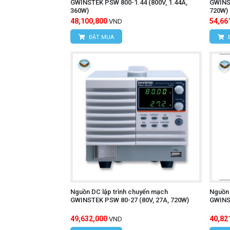
GWINSTEK PSW 800-1.44 (800V, 1.44A,
GWINST
360W)
720W)
48,100,800
54,66
VND
ĐẶT MUA
Nguồn DC lập trình chuyển mạch
Nguồn 
GWINSTEK PSW 80-27 (80V, 27A, 720W)
GWINST
49,632,000
40,82
VND