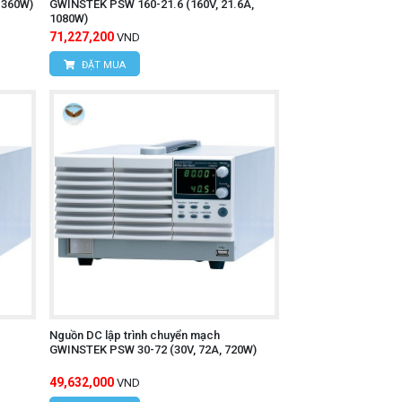
 360W)
GWINSTEK PSW 160-21.6 (160V, 21.6A,
1080W)
71,227,200
VND
ĐẶT MUA
Nguồn DC lập trình chuyển mạch
GWINSTEK PSW 30-72 (30V, 72A, 720W)
49,632,000
VND