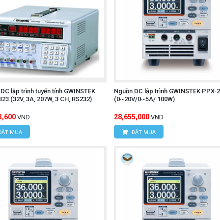
DC lập trình tuyến tính GWINSTEK
Nguồn DC lập trình GWINSTEK PPX-
23 (32V, 3A, 207W, 3 CH, RS232)
(0~20V/0~5A/ 100W)
3,600
28,655,000
VND
VND
ĐẶT MUA
ĐẶT MUA