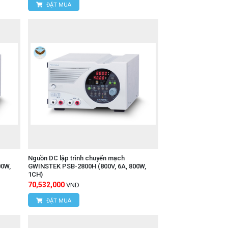
ĐẶT MUA
Nguồn DC lập trình chuyển mạch
00W,
GWINSTEK PSB-2800H (800V, 6A, 800W,
1CH)
70,532,000
VND
ĐẶT MUA