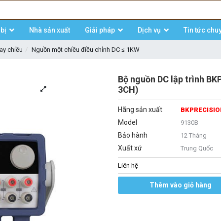
bị
Nhà sản xuất
Giải pháp
Dịch vụ
Tin tức chu
ay chiều
Nguồn một chiều điều chỉnh DC ≤ 1KW
Bộ nguồn DC lập trình BK
3CH)
Hãng sản xuất
BKPRECISI
Model
9130B
Bảo hành
12 Tháng
Xuất xứ
Trung Quốc
Liên hệ
Thêm vào giỏ hàng