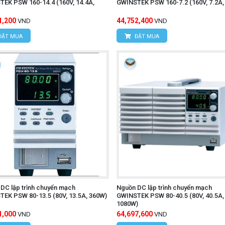
EK PSW 160-14.4 (160V, 14.4A,
GWINSTEK PSW 160-7.2 (160V, 7.2A,
1,200
44,752,400
VND
VND
ĐẶT MUA
ĐẶT MUA
DC lập trình chuyển mạch
Nguồn DC lập trình chuyển mạch
EK PSW 80-13.5 (80V, 13.5A, 360W)
GWINSTEK PSW 80-40.5 (80V, 40.5A,
1080W)
1,000
64,697,600
VND
VND