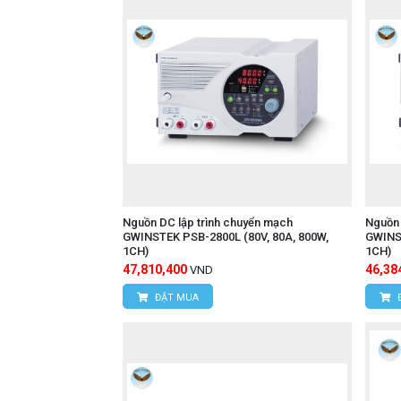
Nguồn DC lập trình chuyển mạch
Nguồn 
GWINSTEK PSB-2800L (80V, 80A, 800W,
GWINS
1CH)
1CH)
47,810,400
46,38
VND
ĐẶT MUA