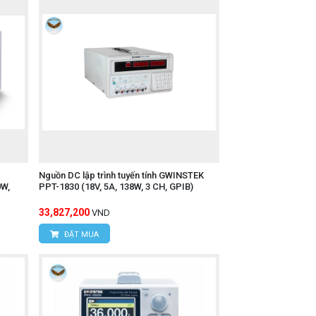
Nguồn DC lập trình tuyến tính GWINSTEK
0W,
PPT-1830 (18V, 5A, 138W, 3 CH, GPIB)
33,827,200
VND
ĐẶT MUA