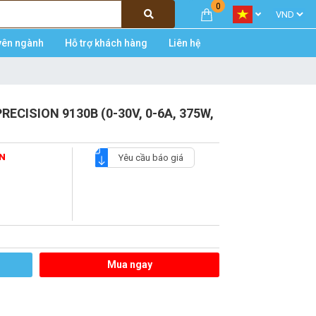
0
yên ngành
Hỗ trợ khách hàng
Liên hệ
PRECISION 9130B (0-30V, 0-6A, 375W,
ON
Yêu cầu báo giá
Mua ngay