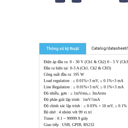
Catalog/datasheet
Thông số kỹ thuật
Điện áp đầu ra: 0 - 30 V (Ch1 & Ch2) 0 - 5 V (Ch3
Đầu ra hiện tại: 0-3 A (Ch1, Ch2 & CH3)
Công suất đầu ra: 195 W
Load regulation : ≤ 0.01%+3 mV, ≤ 0.1%
Line Regulation : ≤ 0.01%+3 mV, ≤ 0.1%
Độ nhiễu, gợn : ≤ 1mVrms,≤ 3mArms
Độ phân giải lập trình : 1mV/1mA
Độ chính xác lập trình : ≤ 0.03% + 10 mV, 
Bộ nhớ : 4 nhóm với 99 vị trí
Timer : 0.1 ~ 99999.9 giây
Giao tiếp : USB, GPIB, RS232