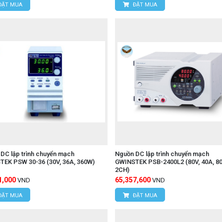
ĐẶT MUA
ĐẶT MUA
DC lập trình chuyển mạch
Nguồn DC lập trình chuyển mạch
EK PSW 30-36 (30V, 36A, 360W)
GWINSTEK PSB-2400L2 (80V, 40A, 8
2CH)
1,000
65,357,600
VND
VND
ĐẶT MUA
ĐẶT MUA