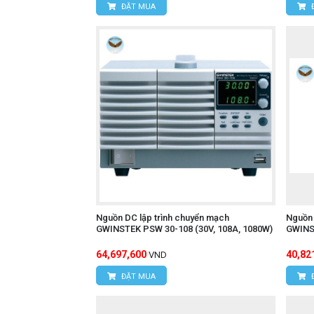
ĐẶT MUA
Nguồn DC lập trình chuyển mạch
Nguồn 
GWINSTEK PSW 30-108 (30V, 108A, 1080W)
GWINST
64,697,600
40,82
VND
ĐẶT MUA