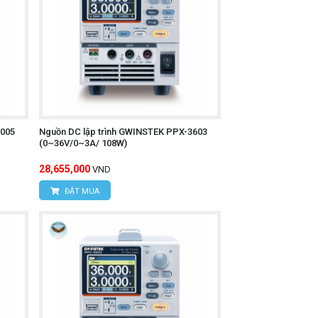
2005
Nguồn DC lập trình GWINSTEK PPX-3603
(0~36V/0~3A/ 108W)
28,655,000
VND
ĐẶT MUA