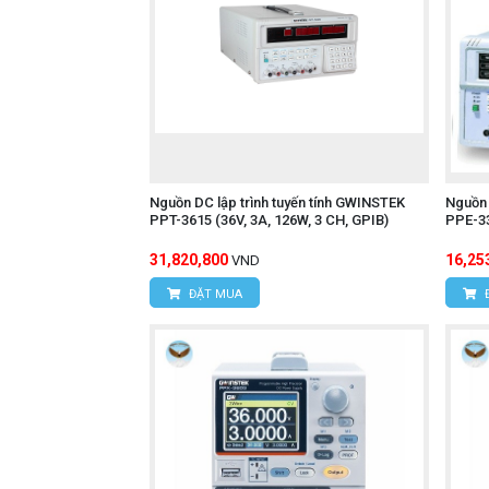
Nguồn DC lập trình tuyến tính GWINSTEK
Nguồn 
PPT-3615 (36V, 3A, 126W, 3 CH, GPIB)
PPE-33
31,820,800
16,25
VND
ĐẶT MUA