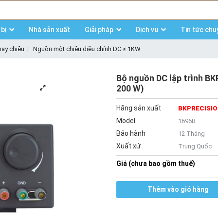
bị
Nhà sản xuất
Giải pháp
Dịch vụ
Tin tức chu
oay chiều
Nguồn một chiều điều chỉnh DC ≤ 1KW
Bộ nguồn DC lập trình B
200 W)
Hãng sản xuất
BKPRECISI
Model
1696B
Bảo hành
12 Tháng
Xuất xứ
Trung Quốc
Giá (chưa bao gồm thuế)
Thêm vào giỏ hàng