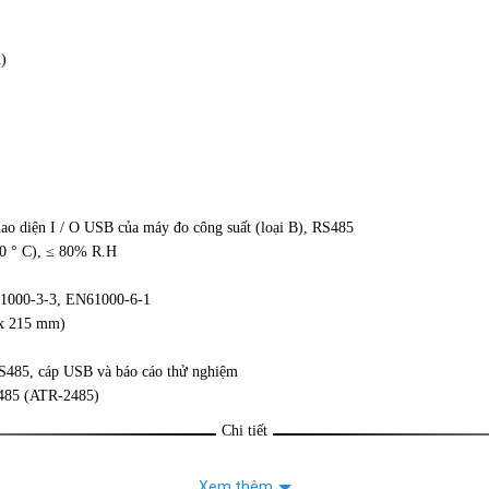
)
iao diện I / O USB của máy đo công suất (loại B), RS485
40 ° C), ≤ 80% R.H
61000-3-3, EN61000-6-1
 x 215 mm)
S485, cáp USB và báo cáo thử nghiệm
S485 (ATR-2485)
Chi tiết
Xem thêm