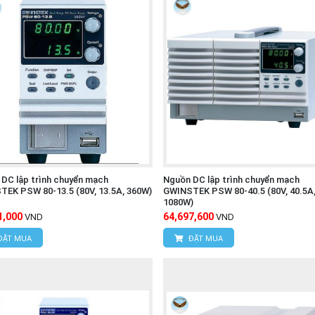
DC lập trình chuyển mạch
Nguồn DC lập trình chuyển mạch
EK PSW 80-13.5 (80V, 13.5A, 360W)
GWINSTEK PSW 80-40.5 (80V, 40.5A
1080W)
1,000
64,697,600
VND
VND
ĐẶT MUA
ĐẶT MUA