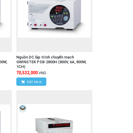
Nguồn DC lập trình chuyển mạch
00W,
GWINSTEK PSB-2800H (800V, 6A, 800W,
1CH)
70,532,000
VND
ĐẶT MUA