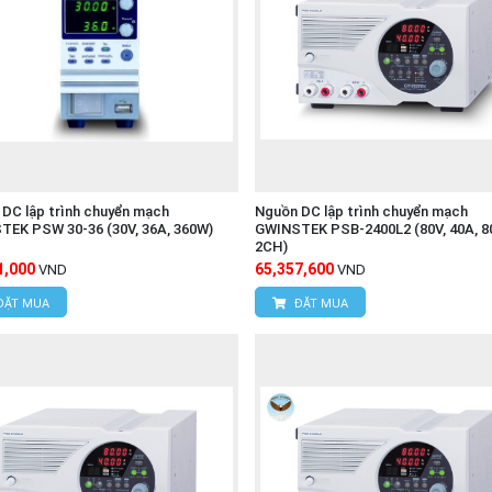
DC lập trình chuyển mạch
Nguồn DC lập trình chuyển mạch
TEK PSW 30-36 (30V, 36A, 360W)
GWINSTEK PSB-2400L2 (80V, 40A, 8
2CH)
1,000
65,357,600
VND
VND
ĐẶT MUA
ĐẶT MUA