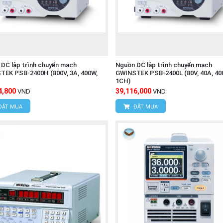
DC lập trình chuyển mạch
Nguồn DC lập trình chuyển mạch
TEK PSB-2400H (800V, 3A, 400W,
GWINSTEK PSB-2400L (80V, 40A, 40
1CH)
4,800
39,116,000
VND
VND
ĐẶT MUA
ĐẶT MUA