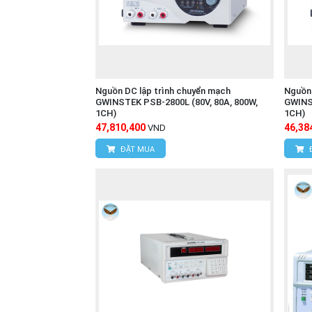
Nguồn DC lập trình chuyển mạch
Nguồn 
GWINSTEK PSB-2800L (80V, 80A, 800W,
GWINS
1CH)
1CH)
47,810,400
46,38
VND
ĐẶT MUA