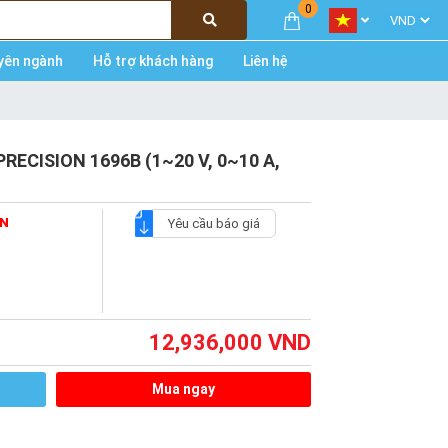
0
yên ngành
Hỗ trợ khách hàng
Liên hệ
KPRECISION 1696B (1~20 V, 0~10 A,
ON
Yêu cầu báo giá
12,936,000
VND
Mua ngay