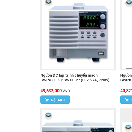
Nguồn DC lập trình chuyển mạch
Nguồn 
GWINSTEK PSW 80-27 (80V, 27A, 720W)
GWINST
49,632,000
40,82
VND
ĐẶT MUA