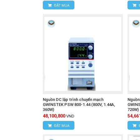
ĐẶT MUA
Nguồn DC lập trình chuyển mạch
Nguồn 
GWINSTEK PSW 800-1.44 (800V, 1.44A,
GWINST
360W)
720W)
48,100,800
54,66
VND
ĐẶT MUA