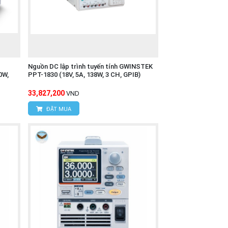
Nguồn DC lập trình tuyến tính GWINSTEK
0W,
PPT-1830 (18V, 5A, 138W, 3 CH, GPIB)
33,827,200
VND
ĐẶT MUA