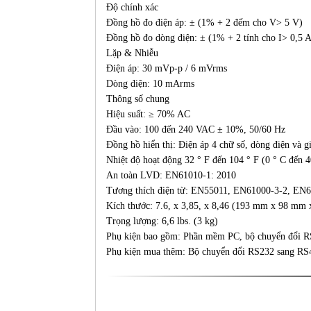
Độ chính xác
Đồng hồ đo điện áp: ± (1% + 2 đếm cho V> 5 V)
Đồng hồ đo dòng điện: ± (1% + 2 tính cho I> 0,5 A
Lặp & Nhiễu
Điện áp: 30 mVp-p / 6 mVrms
Dòng điện: 10 mArms
Thông số chung
Hiệu suất: ≥ 70% AC
Đầu vào: 100 đến 240 VAC ± 10%, 50/60 Hz
Đồng hồ hiển thị: Điện áp 4 chữ số, dòng điện và g
Nhiệt độ hoạt động 32 ° F đến 104 ° F (0 ° C đến 
An toàn LVD: EN61010-1: 2010
Tương thích điện từ: EN55011, EN61000-3-2, EN
Kích thước: 7.6, x 3,85, x 8,46 (193 mm x 98 mm
Trọng lượng: 6,6 lbs. (3 kg)
Phụ kiện bao gồm: Phần mềm PC, bộ chuyển đổi R
Phụ kiện mua thêm: Bộ chuyển đổi RS232 sang R