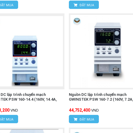
ĐẶT MUA
ĐẶT MUA
DC lập trình chuyển mạch
Nguồn DC lập trình chuyển mạch
EK PSW 160-14.4 (160V, 14.4A,
GWINSTEK PSW 160-7.2 (160V, 7.2A
1,200
44,752,400
VND
VND
ĐẶT MUA
ĐẶT MUA