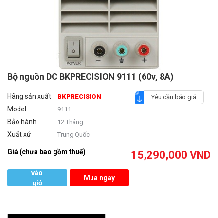
Bộ nguồn DC BKPRECISION 9111 (60v, 8A)
Hãng sản xuất
BKPRECISION
Yêu cầu báo giá
Model
9111
Bảo hành
12 Tháng
Xuất xứ
Trung Quốc
Giá (chưa bao gồm thuế)
15,290,000
VND
Thêm
vào
Mua ngay
giỏ
hàng