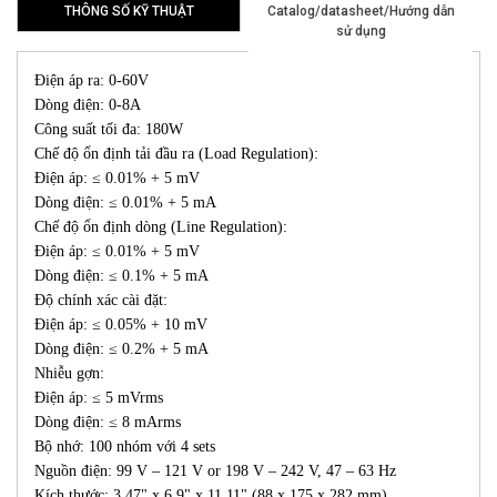
THÔNG SỐ KỸ THUẬT
Catalog/datasheet/Hướng dẫn
sử dụng
Điện áp ra: 0-60V
Dòng điện: 0-8A
Công suất tối đa: 180W
Chế độ ổn định tải đầu ra (Load Regulation):
Điện áp: ≤ 0.01% + 5 mV
Dòng điện: ≤ 0.01% + 5 mA
Chế độ ổn định dòng (Line Regulation):
Điện áp: ≤ 0.01% + 5 mV
Dòng điện: ≤ 0.1% + 5 mA
Độ chính xác cài đặt:
Điện áp: ≤ 0.05% + 10 mV
Dòng điện: ≤ 0.2% + 5 mA
Nhiễu gợn:
Điện áp: ≤ 5 mVrms
Dòng điện: ≤ 8 mArms
Bộ nhớ: 100 nhóm với 4 sets
Nguồn điện: 99 V – 121 V or 198 V – 242 V, 47 – 63 Hz
Kích thước: 3.47" x 6.9" x 11.11" (88 x 175 x 282 mm)