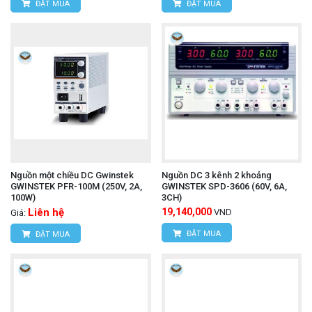
ĐẶT MUA
ĐẶT MUA
Nguồn một chiều DC Gwinstek
Nguồn DC 3 kênh 2 khoảng
GWINSTEK PFR-100M (250V, 2A,
GWINSTEK SPD-3606 (60V, 6A,
100W)
3CH)
Liên hệ
19,140,000
VND
Giá:
ĐẶT MUA
ĐẶT MUA