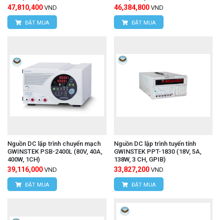
47,810,400
46,384,800
VND
VND
ĐẶT MUA
ĐẶT MUA
Nguồn DC lập trình chuyển mạch
Nguồn DC lập trình tuyến tính
GWINSTEK PSB-2400L (80V, 40A,
GWINSTEK PPT-1830 (18V, 5A,
400W, 1CH)
138W, 3 CH, GPIB)
39,116,000
33,827,200
VND
VND
ĐẶT MUA
ĐẶT MUA