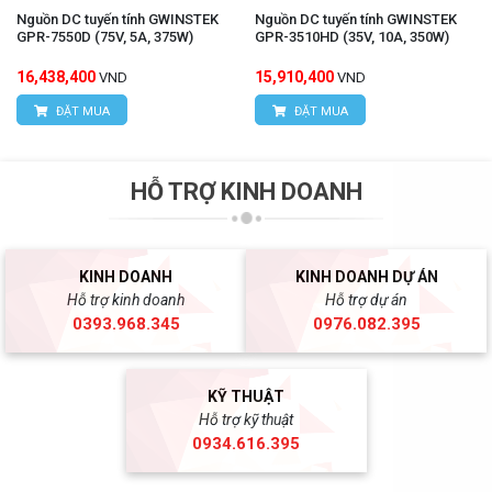
Nguồn DC tuyến tính GWINSTEK
Nguồn DC tuyến tính GWINSTEK
GPR-7550D (75V, 5A, 375W)
GPR-3510HD (35V, 10A, 350W)
16,438,400
15,910,400
VND
VND
ĐẶT MUA
ĐẶT MUA
HỖ TRỢ KINH DOANH
KINH DOANH
KINH DOANH DỰ ÁN
Hỗ trợ kinh doanh
Hỗ trợ dự án
0393.968.345
0976.082.395
KỸ THUẬT
Hỗ trợ kỹ thuật
0934.616.395