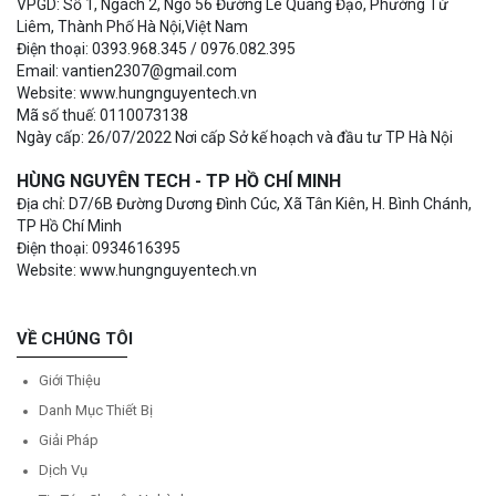
VPGD: Số 1, Ngách 2, Ngõ 56 Đường Lê Quang Đạo, Phường Từ
Liêm, Thành Phố Hà Nội,Việt Nam
Điện thoại: 0393.968.345 / 0976.082.395
Email: vantien2307@gmail.com
Website: www.hungnguyentech.vn
Mã số thuế: 0110073138
Ngày cấp: 26/07/2022 Nơi cấp Sở kế hoạch và đầu tư TP Hà Nội
HÙNG NGUYÊN TECH - TP HỒ CHÍ MINH
Địa chỉ: D7/6B Đường Dương Đình Cúc, Xã Tân Kiên, H. Bình Chánh,
TP Hồ Chí Minh
Điện thoại: 0934616395
Website: www.hungnguyentech.vn
VỀ CHÚNG TÔI
Giới Thiệu
Danh Mục Thiết Bị
Giải Pháp
Dịch Vụ