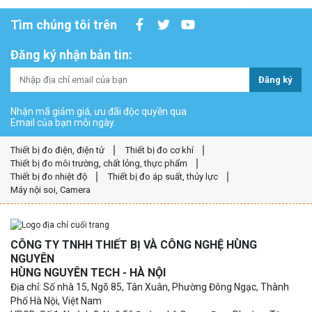
Tìm chúng tôi trên
Đăng ký nhận bản tin:
Đăng ký
Nhận mã giảm giá, ưu đãi độc quyền qua
Email của bạn mỗi ngày.
Thiết bị đo điện, điện tử
Thiết bị đo cơ khí
Thiết bị đo môi trường, chất lỏng, thực phẩm
Thiết bị đo nhiệt độ
Thiết bị đo áp suất, thủy lực
Máy nội soi, Camera
CÔNG TY TNHH THIẾT BỊ VÀ CÔNG NGHỆ HÙNG
NGUYÊN
HÙNG NGUYÊN TECH - HÀ NỘI
Địa chỉ: Số nhà 15, Ngõ 85, Tân Xuân, Phường Đông Ngạc, Thành
Phố Hà Nội, Việt Nam