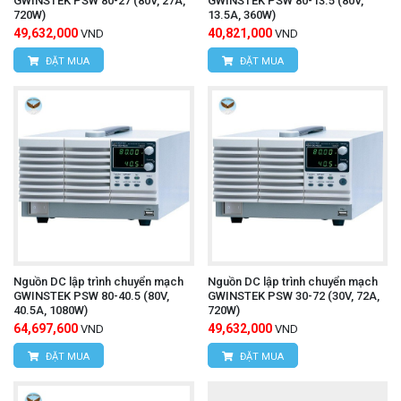
GWINSTEK PSW 80-27 (80V, 27A,
GWINSTEK PSW 80-13.5 (80V,
720W)
13.5A, 360W)
49,632,000
40,821,000
VND
VND
ĐẶT MUA
ĐẶT MUA
Nguồn DC lập trình chuyển mạch
Nguồn DC lập trình chuyển mạch
GWINSTEK PSW 80-40.5 (80V,
GWINSTEK PSW 30-72 (30V, 72A,
40.5A, 1080W)
720W)
64,697,600
49,632,000
VND
VND
ĐẶT MUA
ĐẶT MUA