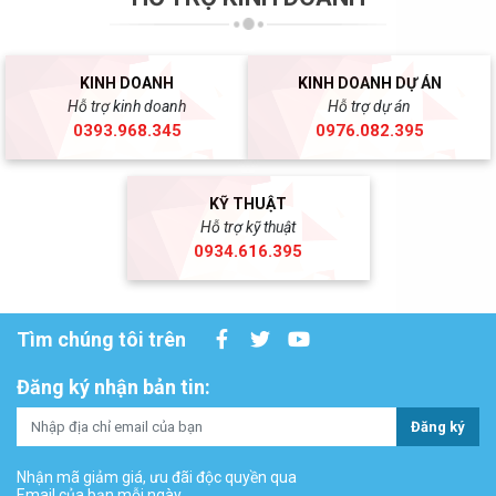
KINH DOANH
KINH DOANH DỰ ÁN
Hỗ trợ kinh doanh
Hỗ trợ dự án
0393.968.345
0976.082.395
KỸ THUẬT
Hỗ trợ kỹ thuật
0934.616.395
Tìm chúng tôi trên
Đăng ký nhận bản tin:
Đăng ký
Nhận mã giảm giá, ưu đãi độc quyền qua
Email của bạn mỗi ngày.