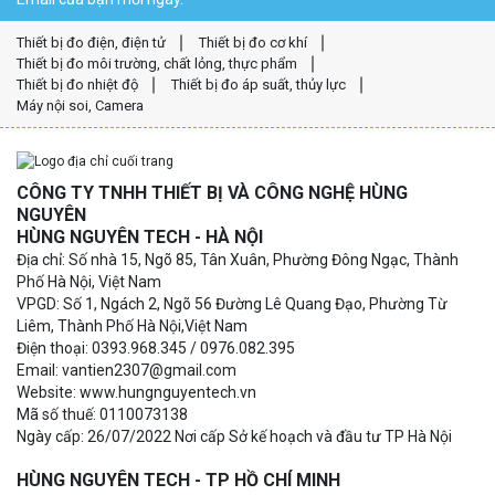
Thiết bị đo điện, điện tử
Thiết bị đo cơ khí
Thiết bị đo môi trường, chất lỏng, thực phẩm
Thiết bị đo nhiệt độ
Thiết bị đo áp suất, thủy lực
Máy nội soi, Camera
CÔNG TY TNHH THIẾT BỊ VÀ CÔNG NGHỆ HÙNG
NGUYÊN
HÙNG NGUYÊN TECH - HÀ NỘI
Địa chỉ: Số nhà 15, Ngõ 85, Tân Xuân, Phường Đông Ngạc, Thành
Phố Hà Nội, Việt Nam
VPGD: Số 1, Ngách 2, Ngõ 56 Đường Lê Quang Đạo, Phường Từ
Liêm, Thành Phố Hà Nội,Việt Nam
Điện thoại: 0393.968.345 / 0976.082.395
Email: vantien2307@gmail.com
Website: www.hungnguyentech.vn
Mã số thuế: 0110073138
Ngày cấp: 26/07/2022 Nơi cấp Sở kế hoạch và đầu tư TP Hà Nội
HÙNG NGUYÊN TECH - TP HỒ CHÍ MINH