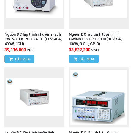
Nguồn DC lập trình chuyển mạch
Nguồn DC lập trình tuyến tính
GWINSTEK PSB-2400L (80V, 40A,
GWINSTEK PPT-1830 (18V, 5A,
400W, 1CH)
138W, 3 CH, GPIB)
39,116,000
33,827,200
VND
VND
ĐẶT MUA
ĐẶT MUA
Nguồn DC lập trình tuyến tính
Nguồn DC lập trình tuyến tính