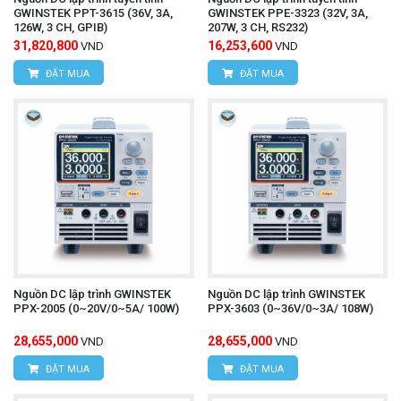
GWINSTEK PPT-3615 (36V, 3A,
GWINSTEK PPE-3323 (32V, 3A,
126W, 3 CH, GPIB)
207W, 3 CH, RS232)
31,820,800
16,253,600
VND
VND
ĐẶT MUA
ĐẶT MUA
Nguồn DC lập trình GWINSTEK
Nguồn DC lập trình GWINSTEK
PPX-2005 (0~20V/0~5A/ 100W)
PPX-3603 (0~36V/0~3A/ 108W)
28,655,000
28,655,000
VND
VND
ĐẶT MUA
ĐẶT MUA