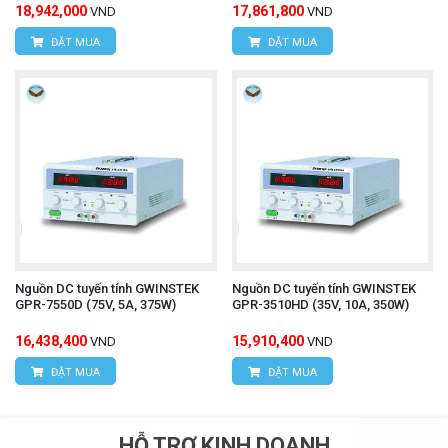
18,942,000
17,861,800
VND
VND
ĐẶT MUA
ĐẶT MUA
Nguồn DC tuyến tính GWINSTEK
Nguồn DC tuyến tính GWINSTEK
GPR-7550D (75V, 5A, 375W)
GPR-3510HD (35V, 10A, 350W)
16,438,400
15,910,400
VND
VND
ĐẶT MUA
ĐẶT MUA
HỖ TRỢ KINH DOANH