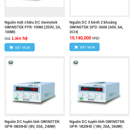
Nguồn một chiều DC Gwinstek
Nguồn DC 3 kênh 2 khoảng
GWINSTEK PFR-100M (250V, 2A,
GWINSTEK SPD-3606 (60V, 6A,
100W)
3CH)
Liên hệ
19,140,000
VND
Giá:
ĐẶT MUA
ĐẶT MUA
Nguồn DC tuyến tính GWINSTEK
Nguồn DC tuyến tính GWINSTEK
GPR-0830HD (8V, 30A, 240W)
GPR-1820HD (18V, 20A, 360W)