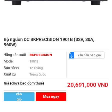
Bộ nguồn DC BKPRECISION 1901B (32V, 30A,
960W)
Hãng sản xuất
BKPRECISION
Yêu cầu báo giá
Model
1901B
Bảo hành
12 Tháng
Xuất xứ
Trung Quốc
Giá (chưa bao gồm thuế)
20,691,000
VND
Thêm
vào
Mua ngay
giỏ
hàng