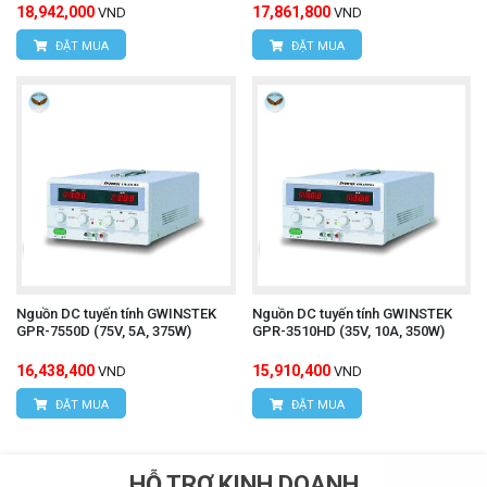
18,942,000
17,861,800
VND
VND
ĐẶT MUA
ĐẶT MUA
Nguồn DC tuyến tính GWINSTEK
Nguồn DC tuyến tính GWINSTEK
GPR-7550D (75V, 5A, 375W)
GPR-3510HD (35V, 10A, 350W)
16,438,400
15,910,400
VND
VND
ĐẶT MUA
ĐẶT MUA
HỖ TRỢ KINH DOANH