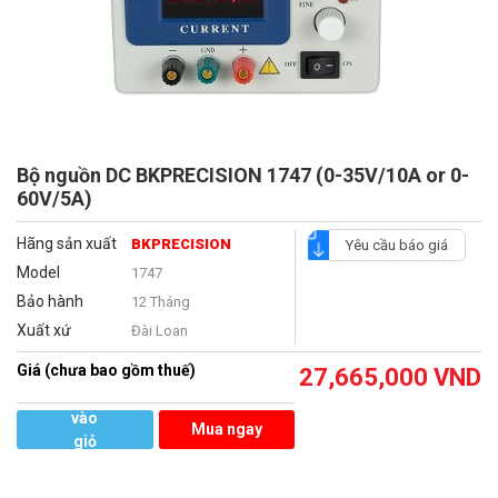
Bộ nguồn DC BKPRECISION 1747 (0-35V/10A or 0-
60V/5A)
Hãng sản xuất
BKPRECISION
Yêu cầu báo giá
Model
1747
Bảo hành
12 Tháng
Xuất xứ
Đài Loan
Giá (chưa bao gồm thuế)
27,665,000
VND
Thêm
vào
Mua ngay
giỏ
hàng