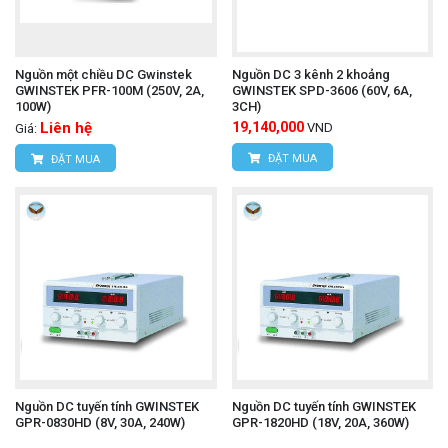
Nguồn một chiều DC Gwinstek
Nguồn DC 3 kênh 2 khoảng
GWINSTEK PFR-100M (250V, 2A,
GWINSTEK SPD-3606 (60V, 6A,
100W)
3CH)
Liên hệ
19,140,000
VND
Giá:
ĐẶT MUA
ĐẶT MUA
Nguồn DC tuyến tính GWINSTEK
Nguồn DC tuyến tính GWINSTEK
GPR-0830HD (8V, 30A, 240W)
GPR-1820HD (18V, 20A, 360W)