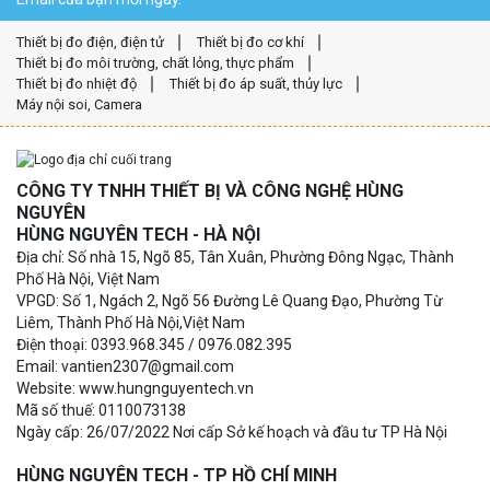
Thiết bị đo điện, điện tử
Thiết bị đo cơ khí
Thiết bị đo môi trường, chất lỏng, thực phẩm
Thiết bị đo nhiệt độ
Thiết bị đo áp suất, thủy lực
Máy nội soi, Camera
CÔNG TY TNHH THIẾT BỊ VÀ CÔNG NGHỆ HÙNG
NGUYÊN
HÙNG NGUYÊN TECH - HÀ NỘI
Địa chỉ: Số nhà 15, Ngõ 85, Tân Xuân, Phường Đông Ngạc, Thành
Phố Hà Nội, Việt Nam
VPGD: Số 1, Ngách 2, Ngõ 56 Đường Lê Quang Đạo, Phường Từ
Liêm, Thành Phố Hà Nội,Việt Nam
Điện thoại: 0393.968.345 / 0976.082.395
Email: vantien2307@gmail.com
Website: www.hungnguyentech.vn
Mã số thuế: 0110073138
Ngày cấp: 26/07/2022 Nơi cấp Sở kế hoạch và đầu tư TP Hà Nội
HÙNG NGUYÊN TECH - TP HỒ CHÍ MINH