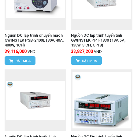
Nguồn DC lập trình chuyển mạch
Nguồn DC lập trình tuyến tính
GWINSTEK PSB-2400L (80V, 40A,
GWINSTEK PPT-1830 (18V, 5A,
400W, 1CH)
138W, 3 CH, GPIB)
39,116,000
33,827,200
VND
VND
ĐẶT MUA
ĐẶT MUA
Nguồn DC lập trình tuyến tính
Nguồn DC lập trình tuyến tính