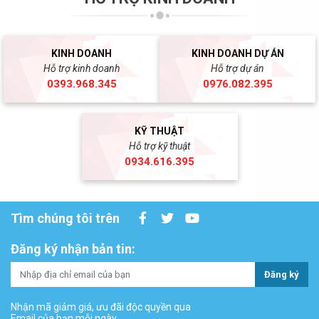
KINH DOANH
KINH DOANH DỰ ÁN
Hỗ trợ kinh doanh
Hỗ trợ dự án
0393.968.345
0976.082.395
KỸ THUẬT
Hỗ trợ kỹ thuật
0934.616.395
Tìm chúng tôi trên
Đăng ký nhận bản tin:
Đăng ký
Nhận mã giảm giá, ưu đãi độc quyền qua
Email của bạn mỗi ngày.