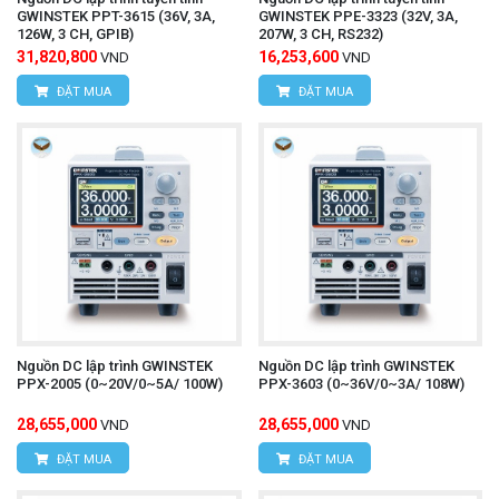
GWINSTEK PPT-3615 (36V, 3A,
GWINSTEK PPE-3323 (32V, 3A,
126W, 3 CH, GPIB)
207W, 3 CH, RS232)
31,820,800
16,253,600
VND
VND
ĐẶT MUA
ĐẶT MUA
Nguồn DC lập trình GWINSTEK
Nguồn DC lập trình GWINSTEK
PPX-2005 (0~20V/0~5A/ 100W)
PPX-3603 (0~36V/0~3A/ 108W)
28,655,000
28,655,000
VND
VND
ĐẶT MUA
ĐẶT MUA