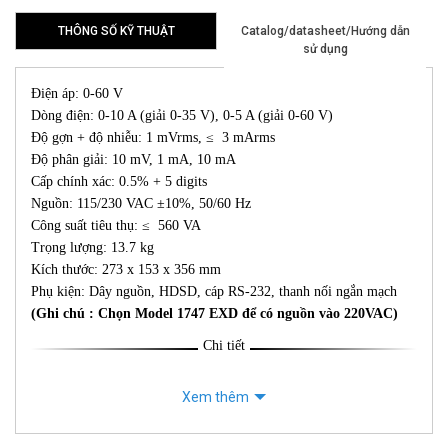
THÔNG SỐ KỸ THUẬT
Catalog/datasheet/Hướng dẫn
sử dụng
Điện áp: 0-60 V
Dòng điện: 0-10 A (giải 0-35 V), 0-5 A (giải 0-60 V)
Độ gợn + độ nhiễu: 1 mVrms, ≤ 3 mArms
Độ phân giải: 10 mV, 1 mA, 10 mA
Cấp chính xác: 0.5% + 5 digits
Nguồn: 115/230 VAC ±10%, 50/60 Hz
Công suất tiêu thụ: ≤ 560 VA
Trọng lượng: 13.7 kg
Kích thước: 273 x 153 x 356 mm
Phụ kiện: Dây nguồn, HDSD, cáp RS-232, thanh nối ngắn mạch
(Ghi chú : Chọn Model 1747 EXD để có nguồn vào 220VAC)
Chi tiết
Xem thêm