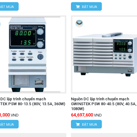
ĐẶT MUA
ĐẶT MUA
DC lập trình chuyển mạch
Nguồn DC lập trình chuyển mạch
EK PSW 80-13.5 (80V, 13.5A, 360W)
GWINSTEK PSW 80-40.5 (80V, 40.5A,
1080W)
1,000
64,697,600
VND
VND
ĐẶT MUA
ĐẶT MUA