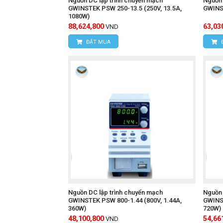
Nguồn DC lập trình chuyển mạch
Nguồn 
GWINSTEK PSW 250-13.5 (250V, 13.5A,
GWINST
1080W)
88,624,800
63,03
VND
ĐẶT MUA
Nguồn DC lập trình chuyển mạch
Nguồn 
GWINSTEK PSW 800-1.44 (800V, 1.44A,
GWINST
360W)
720W)
48,100,800
54,66
VND