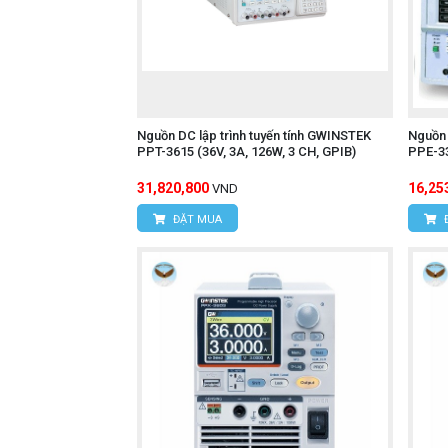
Nguồn DC lập trình tuyến tính GWINSTEK
Nguồn 
PPT-3615 (36V, 3A, 126W, 3 CH, GPIB)
PPE-33
31,820,800
16,25
VND
ĐẶT MUA