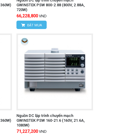
Nguồn DC lập trình chuyển mạch
 360W)
GWINSTEK PSW 800-2.88 (800V, 2.88A,
720W)
66,228,800
VND
ĐẶT MUA
Nguồn DC lập trình chuyển mạch
 360W)
GWINSTEK PSW 160-21.6 (160V, 21.6A,
1080W)
71,227,200
VND