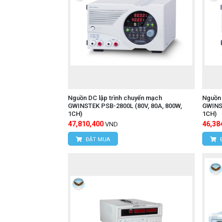
Nguồn DC lập trình chuyển mạch
Nguồn 
GWINSTEK PSB-2800L (80V, 80A, 800W,
GWINS
1CH)
1CH)
47,810,400
46,38
VND
ĐẶT MUA