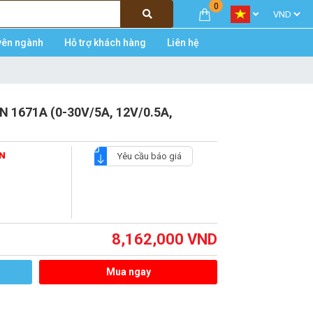
0
yên ngành
Hỗ trợ khách hàng
Liên hệ
N 1671A (0-30V/5A, 12V/0.5A,
ON
Yêu cầu báo giá
8,162,000
VND
Mua ngay