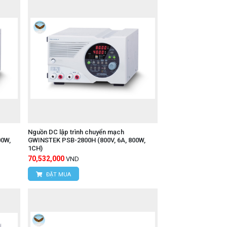
Nguồn DC lập trình chuyển mạch
00W,
GWINSTEK PSB-2800H (800V, 6A, 800W,
1CH)
70,532,000
VND
ĐẶT MUA