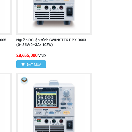
2005
Nguồn DC lập trình GWINSTEK PPX-3603
(0~36V/0~3A/ 108W)
28,655,000
VND
ĐẶT MUA