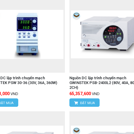
DC lập trình chuyển mạch
Nguồn DC lập trình chuyển mạch
EK PSW 30-36 (30V, 36A, 360W)
GWINSTEK PSB-2400L2 (80V, 40A, 8
2CH)
1,000
65,357,600
VND
VND
ĐẶT MUA
ĐẶT MUA