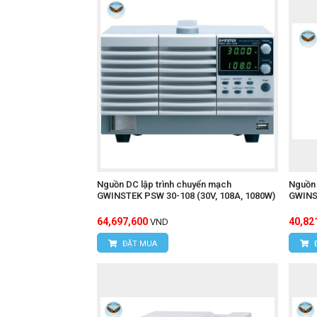
Nguồn DC lập trình chuyển mạch
Nguồn 
GWINSTEK PSW 30-108 (30V, 108A, 1080W)
GWINST
64,697,600
40,82
VND
ĐẶT MUA