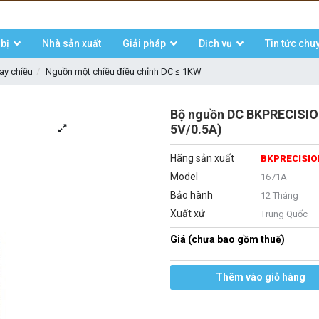
bị
Nhà sản xuất
Giải pháp
Dịch vụ
Tin tức chu
ay chiều
Nguồn một chiều điều chỉnh DC ≤ 1KW
Bộ nguồn DC BKPRECISIO
5V/0.5A)
Hãng sản xuất
BKPRECISI
Model
1671A
Bảo hành
12 Tháng
Xuất xứ
Trung Quốc
Giá (chưa bao gồm thuế)
Thêm vào giỏ hàng