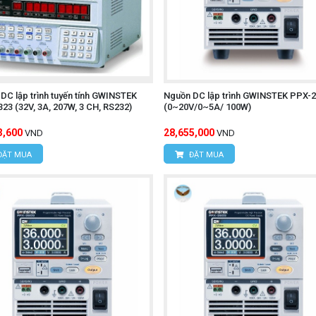
DC lập trình tuyến tính GWINSTEK
Nguồn DC lập trình GWINSTEK PPX-
23 (32V, 3A, 207W, 3 CH, RS232)
(0~20V/0~5A/ 100W)
3,600
28,655,000
VND
VND
ĐẶT MUA
ĐẶT MUA