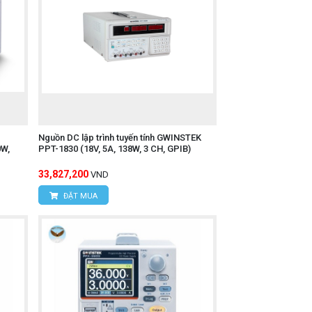
Nguồn DC lập trình tuyến tính GWINSTEK
0W,
PPT-1830 (18V, 5A, 138W, 3 CH, GPIB)
33,827,200
VND
ĐẶT MUA