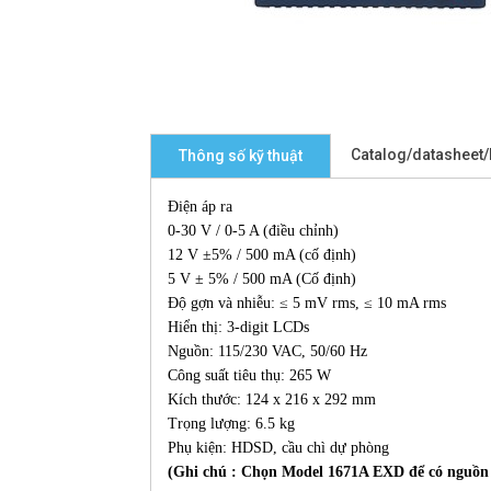
Catalog/datasheet
Thông số kỹ thuật
Điện áp ra
0-30 V / 0-5 A (điều chỉnh)
12 V ±5% / 500 mA (cố định)
5 V ± 5% / 500 mA (Cố định)
Độ gợn và nhiễu: ≤ 5 mV rms, ≤ 10 mA rms
Hiển thị: 3-digit LCDs
Nguồn: 115/230 VAC, 50/60 Hz
Công suất tiêu thụ: 265 W
Kích thước: 124 x 216 x 292 mm
Trọng lượng: 6.5 kg
Phụ kiện: HDSD, cầu chì dự phòng
(Ghi chú : Chọn Model 1671A EXD để có nguồn