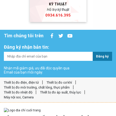
KỸ THUẬT
Hỗ trợ kỹ thuật
0934.616.395
Tìm chúng tôi trên
Đăng ký nhận bản tin:
Đăng ký
Nhận mã giảm giá, ưu đãi độc quyền qua
Email của bạn mỗi ngày.
Thiết bị đo điện, điện tử
Thiết bị đo cơ khí
Thiết bị đo môi trường, chất lỏng, thực phẩm
Thiết bị đo nhiệt độ
Thiết bị đo áp suất, thủy lực
Máy nội soi, Camera