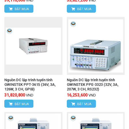
VND
VND
ĐẶT MUA
ĐẶT MUA
Nguồn DC lập trình tuyến tính
Nguồn DC lập trình tuyến tính
GWINSTEK PPT-3615 (36V, 3A,
GWINSTEK PPE-3323 (32V, 3A,
126W, 3 CH, GPIB)
207W, 3 CH, RS232)
31,820,800
16,253,600
VND
VND
ĐẶT MUA
ĐẶT MUA