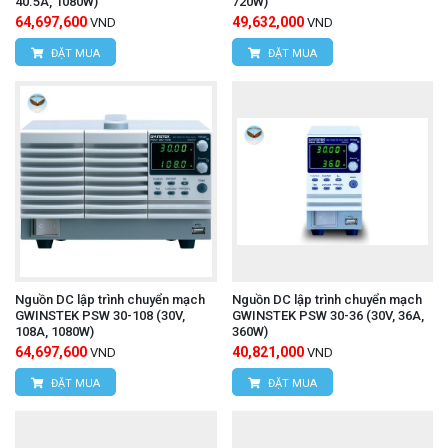
40.5A, 1080W)
720W)
64,697,600
49,632,000
VND
VND
ĐẶT MUA
ĐẶT MUA
Nguồn DC lập trình chuyển mạch
Nguồn DC lập trình chuyển mạch
GWINSTEK PSW 30-108 (30V,
GWINSTEK PSW 30-36 (30V, 36A,
108A, 1080W)
360W)
64,697,600
40,821,000
VND
VND
ĐẶT MUA
ĐẶT MUA