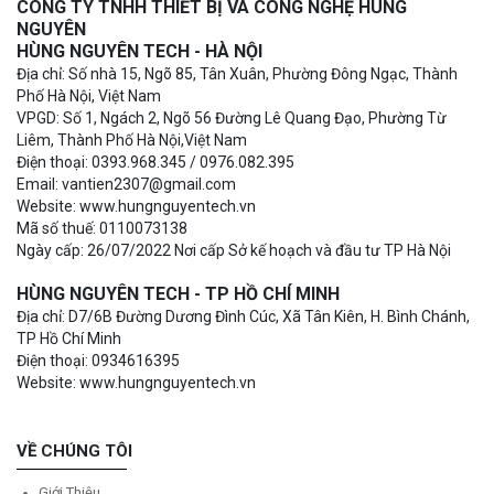
CÔNG TY TNHH THIẾT BỊ VÀ CÔNG NGHỆ HÙNG
NGUYÊN
HÙNG NGUYÊN TECH - HÀ NỘI
Địa chỉ: Số nhà 15, Ngõ 85, Tân Xuân, Phường Đông Ngạc, Thành
Phố Hà Nội, Việt Nam
VPGD: Số 1, Ngách 2, Ngõ 56 Đường Lê Quang Đạo, Phường Từ
Liêm, Thành Phố Hà Nội,Việt Nam
Điện thoại: 0393.968.345 / 0976.082.395
Email: vantien2307@gmail.com
Website: www.hungnguyentech.vn
Mã số thuế: 0110073138
Ngày cấp: 26/07/2022 Nơi cấp Sở kế hoạch và đầu tư TP Hà Nội
HÙNG NGUYÊN TECH - TP HỒ CHÍ MINH
Địa chỉ: D7/6B Đường Dương Đình Cúc, Xã Tân Kiên, H. Bình Chánh,
TP Hồ Chí Minh
Điện thoại: 0934616395
Website: www.hungnguyentech.vn
VỀ CHÚNG TÔI
Giới Thiệu