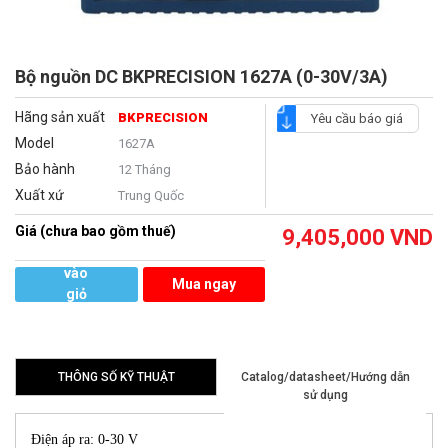
Bộ nguồn DC BKPRECISION 1627A (0-30V/3A)
Hãng sản xuất
BKPRECISION
Yêu cầu báo giá
Model
1627A
Bảo hành
12 Tháng
Xuất xứ
Trung Quốc
Giá (chưa bao gồm thuế)
9,405,000
VND
Thêm
vào
Mua ngay
giỏ
hàng
THÔNG SỐ KỸ THUẬT
Catalog/datasheet/Hướng dẫn
sử dụng
Điện áp ra: 0-30 V