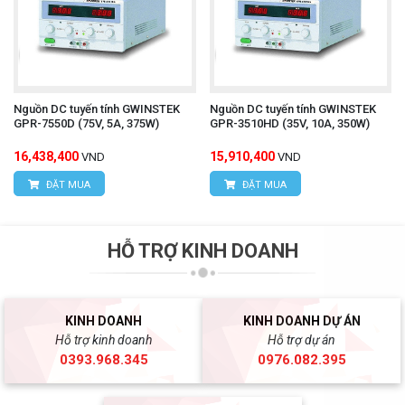
Nguồn DC tuyến tính GWINSTEK
Nguồn DC tuyến tính GWINSTEK
GPR-7550D (75V, 5A, 375W)
GPR-3510HD (35V, 10A, 350W)
16,438,400
15,910,400
VND
VND
ĐẶT MUA
ĐẶT MUA
HỖ TRỢ KINH DOANH
KINH DOANH
KINH DOANH DỰ ÁN
Hỗ trợ kinh doanh
Hỗ trợ dự án
0393.968.345
0976.082.395