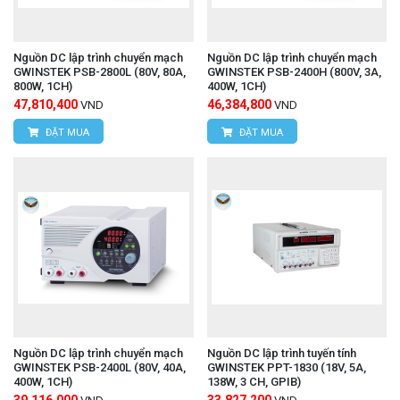
Nguồn DC lập trình chuyển mạch
Nguồn DC lập trình chuyển mạch
GWINSTEK PSB-2800L (80V, 80A,
GWINSTEK PSB-2400H (800V, 3A,
800W, 1CH)
400W, 1CH)
47,810,400
46,384,800
VND
VND
ĐẶT MUA
ĐẶT MUA
Nguồn DC lập trình chuyển mạch
Nguồn DC lập trình tuyến tính
GWINSTEK PSB-2400L (80V, 40A,
GWINSTEK PPT-1830 (18V, 5A,
400W, 1CH)
138W, 3 CH, GPIB)
39,116,000
33,827,200