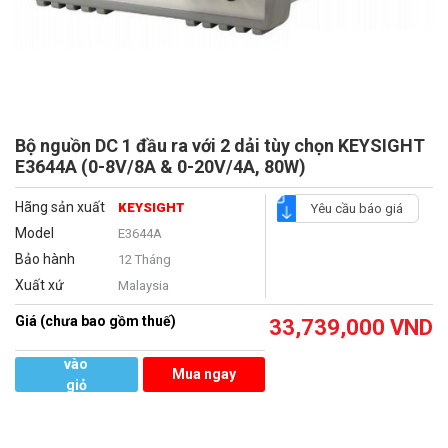
Bộ nguồn DC 1 đầu ra với 2 dải tùy chọn KEYSIGHT
E3644A (0-8V/8A & 0-20V/4A, 80W)
Hãng sản xuất
KEYSIGHT
Yêu cầu báo giá
Model
E3644A
Bảo hành
12 Tháng
Xuất xứ
Malaysia
Giá (chưa bao gồm thuế)
33,739,000
VND
Thêm
vào
Mua ngay
giỏ
hàng