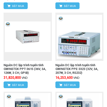
ĐẶT MUA
ĐẶT MUA
Nguồn DC lập trình tuyến tính
Nguồn DC lập trình tuyến tính
GWINSTEK PPT-3615 (36V, 3A,
GWINSTEK PPE-3323 (32V, 3A,
126W, 3 CH, GPIB)
207W, 3 CH, RS232)
31,820,800
16,253,600
VND
VND
ĐẶT MUA
ĐẶT MUA