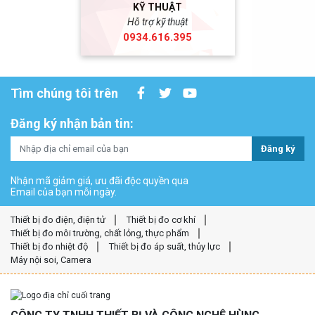
KỸ THUẬT
Hỗ trợ kỹ thuật
0934.616.395
Tìm chúng tôi trên
Đăng ký nhận bản tin:
Đăng ký
Nhận mã giảm giá, ưu đãi độc quyền qua
Email của bạn mỗi ngày.
Thiết bị đo điện, điện tử
Thiết bị đo cơ khí
Thiết bị đo môi trường, chất lỏng, thực phẩm
Thiết bị đo nhiệt độ
Thiết bị đo áp suất, thủy lực
Máy nội soi, Camera