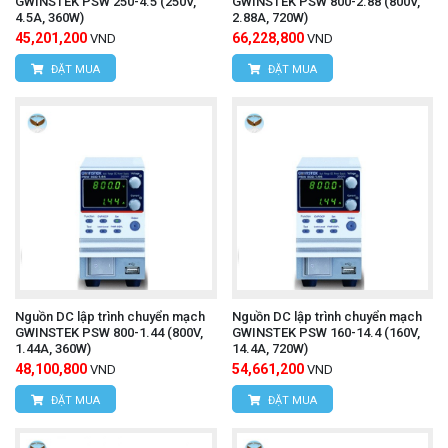
GWINSTEK PSW 250-4.5 (250V,
GWINSTEK PSW 800-2.88 (800V,
4.5A, 360W)
2.88A, 720W)
45,201,200
66,228,800
VND
VND
ĐẶT MUA
ĐẶT MUA
Nguồn DC lập trình chuyển mạch
Nguồn DC lập trình chuyển mạch
GWINSTEK PSW 800-1.44 (800V,
GWINSTEK PSW 160-14.4 (160V,
1.44A, 360W)
14.4A, 720W)
48,100,800
54,661,200
VND
VND
ĐẶT MUA
ĐẶT MUA