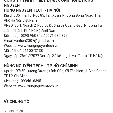
CÔNG TY TNHH THIẾT BỊ VÀ CÔNG NGHỆ HÙNG
NGUYÊN
HÙNG NGUYÊN TECH - HÀ NỘI
Địa chỉ: Số nhà 15, Ngõ 85, Tân Xuân, Phường Đông Ngạc, Thành
Phố Hà Nội, Việt Nam
VPGD: Số 1, Ngách 2, Ngõ 56 Đường Lê Quang Đạo, Phường Từ
Liêm, Thành Phố Hà Nội,Việt Nam
Điện thoại: 0393.968.345 / 0976.082.395
Email: vantien2307@gmail.com
Website: www.hungnguyentech.vn
Mã số thuế: 0110073138
Ngày cấp: 26/07/2022 Nơi cấp Sở kế hoạch và đầu tư TP Hà Nội
HÙNG NGUYÊN TECH - TP HỒ CHÍ MINH
Địa chỉ: D7/6B Đường Dương Đình Cúc, Xã Tân Kiên, H. Bình Chánh,
TP Hồ Chí Minh
Điện thoại: 0934616395
Website: www.hungnguyentech.vn
VỀ CHÚNG TÔI
Giới Thiệu