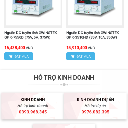
Nguồn DC tuyến tính GWINSTEK
Nguồn DC tuyến tính GWINSTEK
GPR-7550D (75V, 5A, 375W)
GPR-3510HD (35V, 10A, 350W)
16,438,400
15,910,400
VND
VND
ĐẶT MUA
ĐẶT MUA
HỖ TRỢ KINH DOANH
KINH DOANH
KINH DOANH DỰ ÁN
Hỗ trợ kinh doanh
Hỗ trợ dự án
0393.968.345
0976.082.395