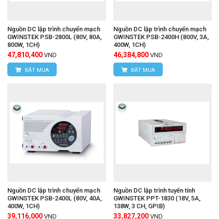
Nguồn DC lập trình chuyển mạch
Nguồn DC lập trình chuyển mạch
GWINSTEK PSB-2800L (80V, 80A,
GWINSTEK PSB-2400H (800V, 3A,
800W, 1CH)
400W, 1CH)
47,810,400
46,384,800
VND
VND
ĐẶT MUA
ĐẶT MUA
Nguồn DC lập trình chuyển mạch
Nguồn DC lập trình tuyến tính
GWINSTEK PSB-2400L (80V, 40A,
GWINSTEK PPT-1830 (18V, 5A,
400W, 1CH)
138W, 3 CH, GPIB)
39,116,000
33,827,200
VND
VND