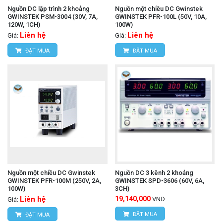
Nguồn DC lập trình 2 khoảng
Nguồn một chiều DC Gwinstek
GWINSTEK PSM-3004 (30V, 7A,
GWINSTEK PFR-100L (50V, 10A,
120W, 1CH)
100W)
Liên hệ
Liên hệ
Giá:
Giá:
ĐẶT MUA
ĐẶT MUA
Nguồn một chiều DC Gwinstek
Nguồn DC 3 kênh 2 khoảng
GWINSTEK PFR-100M (250V, 2A,
GWINSTEK SPD-3606 (60V, 6A,
100W)
3CH)
Liên hệ
19,140,000
VND
Giá:
ĐẶT MUA
ĐẶT MUA