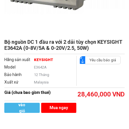
Bộ nguồn DC 1 đầu ra với 2 dải tùy chọn KEYSIGHT
E3642A (0-8V/5A & 0-20V/2.5, 50W)
Hãng sản xuất
KEYSIGHT
Yêu cầu báo giá
Model
E3642A
Bảo hành
12 Tháng
Xuất xứ
Malaysia
Giá (chưa bao gồm thuế)
28,460,000
VND
Thêm
vào
Mua ngay
giỏ
hàng