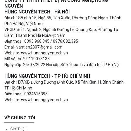
CÔNG TY TNHH THIẾT BỊ VÀ CÔNG NGHỆ HÙNG
NGUYÊN
HÙNG NGUYÊN TECH - HÀ NỘI
Địa chỉ: Số nhà 15, Ngõ 85, Tân Xuân, Phường Đông Ngạc, Thành
Phố Hà Nội, Việt Nam
VPGD: Số 1, Ngách 2, Ngõ 56 Đường Lê Quang Đạo, Phường Từ
Liêm, Thành Phố Hà Nội,Việt Nam
Điện thoại: 0393.968.345 / 0976.082.395
Email: vantien2307@gmail.com
Website: www.hungnguyentech.vn
Mã số thuế: 0110073138
Ngày cấp: 26/07/2022 Nơi cấp Sở kế hoạch và đầu tư TP Hà Nội
HÙNG NGUYÊN TECH - TP HỒ CHÍ MINH
Địa chỉ: D7/6B Đường Dương Đình Cúc, Xã Tân Kiên, H. Bình Chánh,
TP Hồ Chí Minh
Điện thoại: 0934616395
Website: www.hungnguyentech.vn
VỀ CHÚNG TÔI
Giới Thiệu