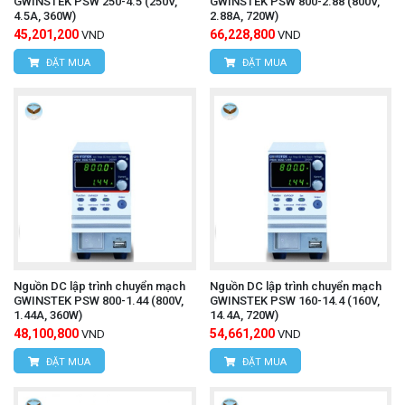
GWINSTEK PSW 250-4.5 (250V,
GWINSTEK PSW 800-2.88 (800V,
4.5A, 360W)
2.88A, 720W)
45,201,200
66,228,800
VND
VND
ĐẶT MUA
ĐẶT MUA
Nguồn DC lập trình chuyển mạch
Nguồn DC lập trình chuyển mạch
GWINSTEK PSW 800-1.44 (800V,
GWINSTEK PSW 160-14.4 (160V,
1.44A, 360W)
14.4A, 720W)
48,100,800
54,661,200
VND
VND
ĐẶT MUA
ĐẶT MUA