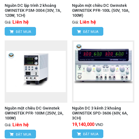
Nguồn DC lập trình 2 khoảng
Nguồn một chiều DC Gwinstek
GWINSTEK PSM-3004 (30V, 7A,
GWINSTEK PFR-100L (50V, 10A,
120W, 1CH)
100W)
Liên hệ
Liên hệ
Giá:
Giá:
ĐẶT MUA
ĐẶT MUA
Nguồn một chiều DC Gwinstek
Nguồn DC 3 kênh 2 khoảng
GWINSTEK PFR-100M (250V, 2A,
GWINSTEK SPD-3606 (60V, 6A,
100W)
3CH)
Liên hệ
19,140,000
VND
Giá:
ĐẶT MUA
ĐẶT MUA