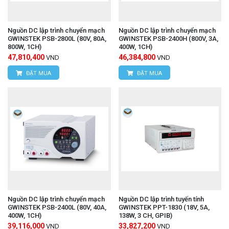
Nguồn DC lập trình chuyển mạch
Nguồn DC lập trình chuyển mạch
GWINSTEK PSB-2800L (80V, 80A,
GWINSTEK PSB-2400H (800V, 3A,
800W, 1CH)
400W, 1CH)
47,810,400
46,384,800
VND
VND
ĐẶT MUA
ĐẶT MUA
Nguồn DC lập trình chuyển mạch
Nguồn DC lập trình tuyến tính
GWINSTEK PSB-2400L (80V, 40A,
GWINSTEK PPT-1830 (18V, 5A,
400W, 1CH)
138W, 3 CH, GPIB)
39,116,000
33,827,200
VND
VND