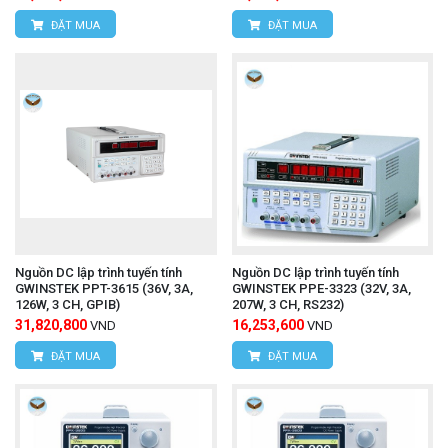
ĐẶT MUA
ĐẶT MUA
Nguồn DC lập trình tuyến tính
Nguồn DC lập trình tuyến tính
GWINSTEK PPT-3615 (36V, 3A,
GWINSTEK PPE-3323 (32V, 3A,
126W, 3 CH, GPIB)
207W, 3 CH, RS232)
31,820,800
16,253,600
VND
VND
ĐẶT MUA
ĐẶT MUA