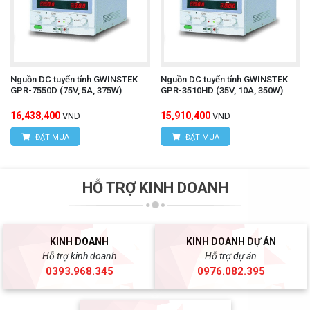
Nguồn DC tuyến tính GWINSTEK
Nguồn DC tuyến tính GWINSTEK
GPR-7550D (75V, 5A, 375W)
GPR-3510HD (35V, 10A, 350W)
16,438,400
15,910,400
VND
VND
ĐẶT MUA
ĐẶT MUA
HỖ TRỢ KINH DOANH
KINH DOANH
KINH DOANH DỰ ÁN
Hỗ trợ kinh doanh
Hỗ trợ dự án
0393.968.345
0976.082.395