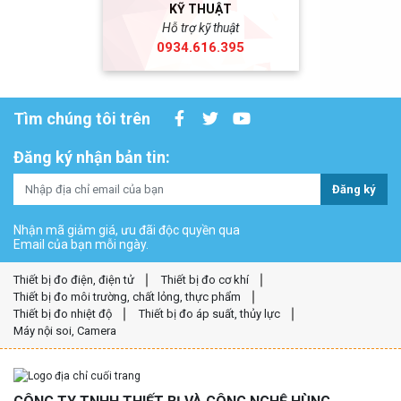
KỸ THUẬT
Hỗ trợ kỹ thuật
0934.616.395
Tìm chúng tôi trên
Đăng ký nhận bản tin:
Đăng ký
Nhận mã giảm giá, ưu đãi độc quyền qua
Email của bạn mỗi ngày.
Thiết bị đo điện, điện tử
Thiết bị đo cơ khí
Thiết bị đo môi trường, chất lỏng, thực phẩm
Thiết bị đo nhiệt độ
Thiết bị đo áp suất, thủy lực
Máy nội soi, Camera