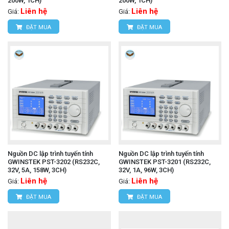
200W, 1CH)
200W, 1CH)
Liên hệ
Liên hệ
Giá:
Giá:
ĐẶT MUA
ĐẶT MUA
Nguồn DC lập trình tuyến tính
Nguồn DC lập trình tuyến tính
GWINSTEK PST-3202 (RS232C,
GWINSTEK PST-3201 (RS232C,
32V, 5A, 158W, 3CH)
32V, 1A, 96W, 3CH)
Liên hệ
Liên hệ
Giá:
Giá:
ĐẶT MUA
ĐẶT MUA