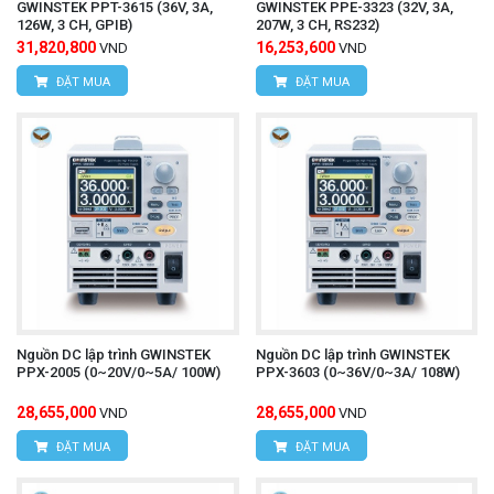
GWINSTEK PPT-3615 (36V, 3A,
GWINSTEK PPE-3323 (32V, 3A,
126W, 3 CH, GPIB)
207W, 3 CH, RS232)
31,820,800
16,253,600
VND
VND
ĐẶT MUA
ĐẶT MUA
Nguồn DC lập trình GWINSTEK
Nguồn DC lập trình GWINSTEK
PPX-2005 (0~20V/0~5A/ 100W)
PPX-3603 (0~36V/0~3A/ 108W)
28,655,000
28,655,000
VND
VND
ĐẶT MUA
ĐẶT MUA