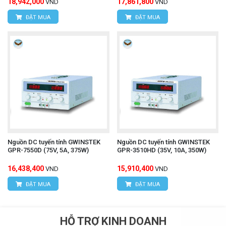
18,942,000
17,861,800
VND
VND
ĐẶT MUA
ĐẶT MUA
Nguồn DC tuyến tính GWINSTEK
Nguồn DC tuyến tính GWINSTEK
GPR-7550D (75V, 5A, 375W)
GPR-3510HD (35V, 10A, 350W)
16,438,400
15,910,400
VND
VND
ĐẶT MUA
ĐẶT MUA
HỖ TRỢ KINH DOANH