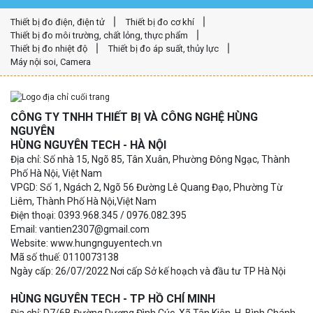
Thiết bị đo điện, điện tử
Thiết bị đo cơ khí
Thiết bị đo môi trường, chất lỏng, thực phẩm
Thiết bị đo nhiệt độ
Thiết bị đo áp suất, thủy lực
Máy nội soi, Camera
CÔNG TY TNHH THIẾT BỊ VÀ CÔNG NGHỆ HÙNG
NGUYÊN
HÙNG NGUYÊN TECH - HÀ NỘI
Địa chỉ: Số nhà 15, Ngõ 85, Tân Xuân, Phường Đông Ngạc, Thành
Phố Hà Nội, Việt Nam
VPGD: Số 1, Ngách 2, Ngõ 56 Đường Lê Quang Đạo, Phường Từ
Liêm, Thành Phố Hà Nội,Việt Nam
Điện thoại: 0393.968.345 / 0976.082.395
Email: vantien2307@gmail.com
Website: www.hungnguyentech.vn
Mã số thuế: 0110073138
Ngày cấp: 26/07/2022 Nơi cấp Sở kế hoạch và đầu tư TP Hà Nội
HÙNG NGUYÊN TECH - TP HỒ CHÍ MINH
Địa chỉ: D7/6B Đường Dương Đình Cúc, Xã Tân Kiên, H. Bình Chánh,