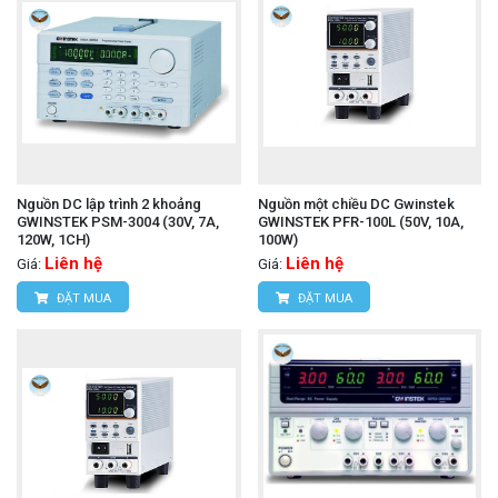
Nguồn DC lập trình 2 khoảng
Nguồn một chiều DC Gwinstek
GWINSTEK PSM-3004 (30V, 7A,
GWINSTEK PFR-100L (50V, 10A,
120W, 1CH)
100W)
Liên hệ
Liên hệ
Giá:
Giá:
ĐẶT MUA
ĐẶT MUA