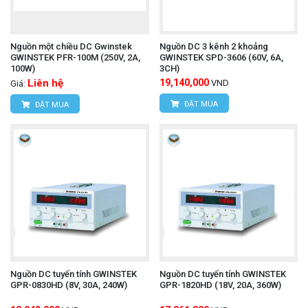
Nguồn một chiều DC Gwinstek
Nguồn DC 3 kênh 2 khoảng
GWINSTEK PFR-100M (250V, 2A,
GWINSTEK SPD-3606 (60V, 6A,
100W)
3CH)
Liên hệ
19,140,000
VND
Giá:
ĐẶT MUA
ĐẶT MUA
Nguồn DC tuyến tính GWINSTEK
Nguồn DC tuyến tính GWINSTEK
GPR-0830HD (8V, 30A, 240W)
GPR-1820HD (18V, 20A, 360W)