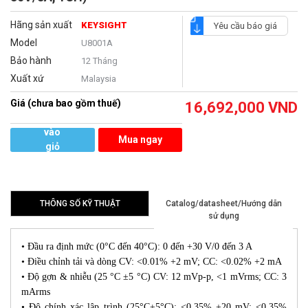
Hãng sản xuất
KEYSIGHT
Yêu cầu báo giá
Model
U8001A
Bảo hành
12 Tháng
Xuất xứ
Malaysia
Giá (chưa bao gồm thuế)
16,692,000
VND
Thêm
vào
Mua ngay
giỏ
hàng
THÔNG SỐ KỸ THUẬT
Catalog/datasheet/Hướng dẫn
sử dụng
• Đầu ra định mức (0°C đến 40°C): 0 đến +30 V/0 đến 3 A
• Điều chỉnh tải và dòng CV: <0.01% +2 mV; CC: <0.02% +2 mA
• Độ gợn & nhiễu (25 °C ±5 °C) CV: 12 mVp-p, <1 mVrms; CC: 3
mArms
• Độ chính xác lập trình (25°C±5°C): <0.35% +20 mV; <0.35%