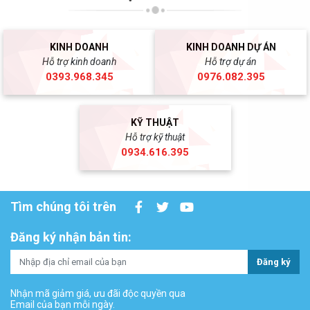
KINH DOANH
KINH DOANH DỰ ÁN
Hỗ trợ kinh doanh
Hỗ trợ dự án
0393.968.345
0976.082.395
KỸ THUẬT
Hỗ trợ kỹ thuật
0934.616.395
Tìm chúng tôi trên
Đăng ký nhận bản tin:
Đăng ký
Nhận mã giảm giá, ưu đãi độc quyền qua
Email của bạn mỗi ngày.