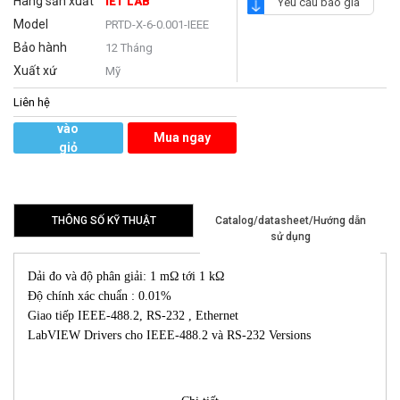
Hãng sản xuất
IET LAB
Yêu cầu báo giá
Model
PRTD-X-6-0.001-IEEE
Bảo hành
12 Tháng
Xuất xứ
Mỹ
Liên hệ
Thêm
vào
Mua ngay
giỏ
hàng
THÔNG SỐ KỸ THUẬT
Catalog/datasheet/Hướng dẫn
sử dụng
Dải đo và độ phân giải: 1 mΩ tới 1 kΩ
Độ chính xác chuẩn : 0.01%
Giao tiếp IEEE-488.2, RS-232 , Ethernet
LabVIEW Drivers cho IEEE-488.2 và RS-232 Versions