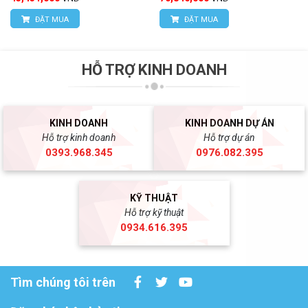
ĐẶT MUA
ĐẶT MUA
HỖ TRỢ KINH DOANH
KINH DOANH
KINH DOANH DỰ ÁN
Hỗ trợ kinh doanh
Hỗ trợ dự án
0393.968.345
0976.082.395
KỸ THUẬT
Hỗ trợ kỹ thuật
0934.616.395
Tìm chúng tôi trên