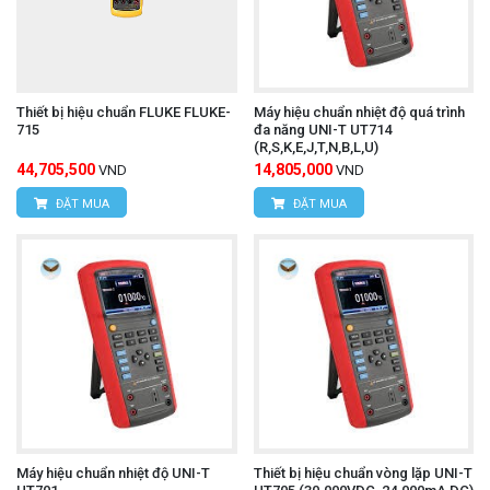
Thiết bị hiệu chuẩn FLUKE FLUKE-
Máy hiệu chuẩn nhiệt độ quá trình
715
đa năng UNI-T UT714
(R,S,K,E,J,T,N,B,L,U)
44,705,500
14,805,000
VND
VND
ĐẶT MUA
ĐẶT MUA
Máy hiệu chuẩn nhiệt độ UNI-T
Thiết bị hiệu chuẩn vòng lặp UNI-T