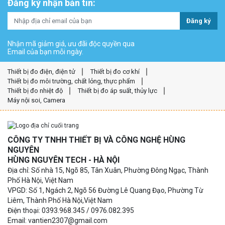
Đăng ký nhận bản tin:
Đăng ký
Nhận mã giảm giá, ưu đãi độc quyền qua
Email của bạn mỗi ngày.
Thiết bị đo điện, điện tử
Thiết bị đo cơ khí
Thiết bị đo môi trường, chất lỏng, thực phẩm
Thiết bị đo nhiệt độ
Thiết bị đo áp suất, thủy lực
Máy nội soi, Camera
CÔNG TY TNHH THIẾT BỊ VÀ CÔNG NGHỆ HÙNG
NGUYÊN
HÙNG NGUYÊN TECH - HÀ NỘI
Địa chỉ: Số nhà 15, Ngõ 85, Tân Xuân, Phường Đông Ngạc, Thành
Phố Hà Nội, Việt Nam
VPGD: Số 1, Ngách 2, Ngõ 56 Đường Lê Quang Đạo, Phường Từ
Liêm, Thành Phố Hà Nội,Việt Nam
Điện thoại: 0393.968.345 / 0976.082.395
Email: vantien2307@gmail.com