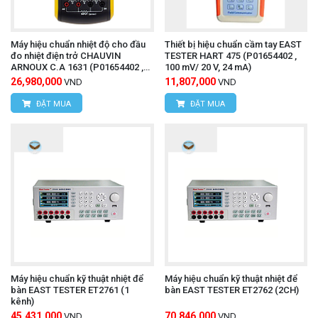
Máy hiệu chuẩn nhiệt độ cho đầu
Thiết bị hiệu chuẩn cầm tay EAST
đo nhiệt điện trở CHAUVIN
TESTER HART 475 (P01654402 ,
ARNOUX C.A 1631 (P01654402 ,
100 mV/ 20 V, 24 mA)
100 mV/ 20 V, 24 mA)
26,980,000
11,807,000
VND
VND
ĐẶT MUA
ĐẶT MUA
Máy hiệu chuẩn kỹ thuật nhiệt để
Máy hiệu chuẩn kỹ thuật nhiệt để
bàn EAST TESTER ET2761 (1
bàn EAST TESTER ET2762 (2CH)
kênh)
45,431,000
70,846,000
VND
VND