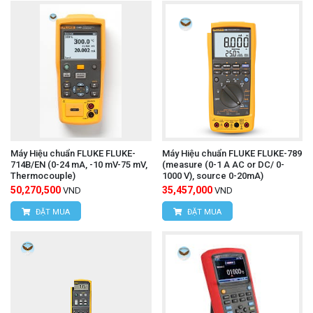
Máy Hiệu chuẩn FLUKE FLUKE-
Máy Hiệu chuẩn FLUKE FLUKE-789
714B/EN (0-24 mA, -10 mV-75 mV,
(measure (0-1 A AC or DC/ 0-
Thermocouple)
1000 V), source 0-20mA)
50,270,500
35,457,000
VND
VND
ĐẶT MUA
ĐẶT MUA