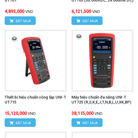
UT701
UT705 (30.000VDC, 24.000mA DC)
4,893,000
6,121,500
VND
VND
ĐẶT MUA
ĐẶT MUA
Thiết bị hiệu chuẩn vòng lặp UNI-T
Máy hiệu chuẩn đa năng UNI-T
UT715
UT725 (R,S,K,E,J,T,N,B,L,U,XK,BP)
15,120,000
38,115,000
VND
VND
ĐẶT MUA
ĐẶT MUA