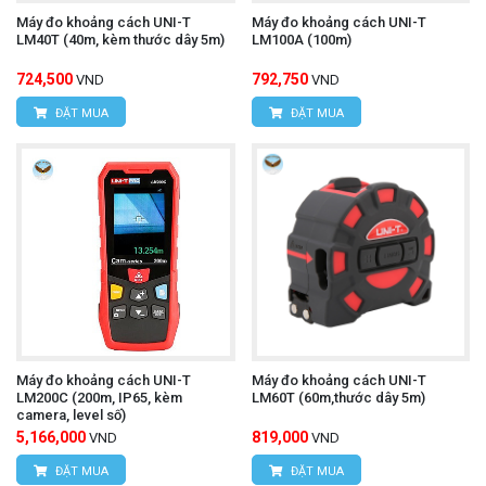
Máy đo khoảng cách UNI-T
Máy đo khoảng cách UNI-T
LM40T (40m, kèm thước dây 5m)
LM100A (100m)
724,500
792,750
VND
VND
ĐẶT MUA
ĐẶT MUA
Máy đo khoảng cách UNI-T
Máy đo khoảng cách UNI-T
LM200C (200m, IP65, kèm
LM60T (60m,thước dây 5m)
camera, level số)
5,166,000
819,000
VND
VND
ĐẶT MUA
ĐẶT MUA