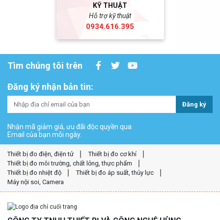
KỸ THUẬT
Hỗ trợ kỹ thuật
0934.616.395
Tìm chúng tôi trên
Đăng ký nhận bản tin:
Đăng ký
Nhận mã giảm giá, ưu đãi độc quyền qua
Email của bạn mỗi ngày.
Thiết bị đo điện, điện tử
Thiết bị đo cơ khí
Thiết bị đo môi trường, chất lỏng, thực phẩm
Thiết bị đo nhiệt độ
Thiết bị đo áp suất, thủy lực
Máy nội soi, Camera