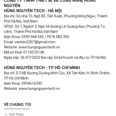
CÔNG TY TNHH THIẾT BỊ VÀ CÔNG NGHỆ HÙNG
NGUYÊN
HÙNG NGUYÊN TECH - HÀ NỘI
Địa chỉ: Số nhà 15, Ngõ 85, Tân Xuân, Phường Đông Ngạc, Thành
Phố Hà Nội, Việt Nam
VPGD: Số 1, Ngách 2, Ngõ 56 Đường Lê Quang Đạo, Phường Từ
Liêm, Thành Phố Hà Nội,Việt Nam
Điện thoại: 0393.968.345 / 0976.082.395
Email: vantien2307@gmail.com
Website: www.hungnguyentech.vn
Mã số thuế: 0110073138
Ngày cấp: 26/07/2022 Nơi cấp Sở kế hoạch và đầu tư TP Hà Nội
HÙNG NGUYÊN TECH - TP HỒ CHÍ MINH
Địa chỉ: D7/6B Đường Dương Đình Cúc, Xã Tân Kiên, H. Bình Chánh,
TP Hồ Chí Minh
Điện thoại: 0934616395
Website: www.hungnguyentech.vn
VỀ CHÚNG TÔI
Giới Thiệu