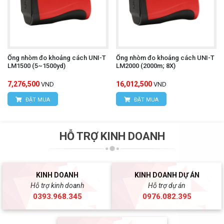
Ống nhòm đo khoảng cách UNI-T
Ống nhòm đo khoảng cách UNI-T
LM1500 (5~1500yd)
LM2000 (2000m; 8X)
7,276,500
16,012,500
VND
VND
ĐẶT MUA
ĐẶT MUA
HỖ TRỢ KINH DOANH
KINH DOANH
KINH DOANH DỰ ÁN
Hỗ trợ kinh doanh
Hỗ trợ dự án
0393.968.345
0976.082.395