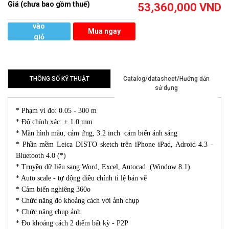
Giá (chưa bao gồm thuế)
53,360,000
VND
Thêm
vào
Mua ngay
giỏ
hàng
THÔNG SỐ KỸ THUẬT
Catalog/datasheet/Hướng dẫn
sử dụng
* Phạm vi đo: 0.05 - 300 m
* Độ chính xác: ± 1.0 mm
* Màn hình màu, cảm ứng, 3.2 inch cảm biến ánh sáng
* Phần mềm Leica DISTO sketch trên iPhone iPad, Adroid 4.3 -
Bluetooth 4.0 (*)
* Truyền dữ liệu sang Word, Excel, Autocad (Window 8.1)
* Auto scale - tự động điều chỉnh tỉ lệ bản vẽ
* Cảm biến nghiêng 360o
* Chức năng đo khoảng cách với ảnh chụp
* Chức năng chụp ảnh
* Đo khoảng cách 2 điểm bất kỳ - P2P