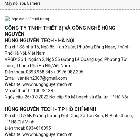
Máy nội soi, Camera
CÔNG TY TNHH THIẾT BỊ VÀ CÔNG NGHỆ HÙNG
NGUYÊN
HÙNG NGUYÊN TECH - HÀ NỘI
Địa chỉ: Số nhà 15, Ngõ 85, Tân Xuân, Phường Đông Ngạc, Thành
Phố Hà Nội, Việt Nam
VPGD: Số 1, Ngách 2, Ngõ 56 Đường Lê Quang Đạo, Phường Từ
Liêm, Thành Phố Hà Nội,Việt Nam
Điện thoại: 0393.968.345 / 0976.082.395
Email: vantien2307@gmail.com
Website: www.hungnguyentech.vn
Mã số thuế: 0110073138
Ngày cấp: 26/07/2022 Nơi cấp Sở kế hoạch và đầu tư TP Hà Nội
HÙNG NGUYÊN TECH - TP HỒ CHÍ MINH
Địa chỉ: D7/6B Đường Dương Đình Cúc, Xã Tân Kiên, H. Bình Chánh,
TP Hồ Chí Minh
Điện thoại: 0934616395
Website: www.hungnguyentech.vn