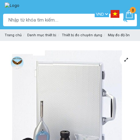
0
Trang chủ
Danh mục thiết bị
Thiết bị đo chuyên dụng
Máy đo độ ồn