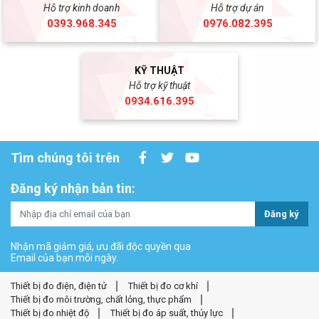
Hỗ trợ kinh doanh
Hỗ trợ dự án
0393.968.345
0976.082.395
KỸ THUẬT
Hỗ trợ kỹ thuật
0934.616.395
Tìm chúng tôi trên
Đăng ký nhận bản tin:
Đăng ký
Nhận mã giảm giá, ưu đãi độc quyền qua
Email của bạn mỗi ngày.
Thiết bị đo điện, điện tử
Thiết bị đo cơ khí
Thiết bị đo môi trường, chất lỏng, thực phẩm
Thiết bị đo nhiệt độ
Thiết bị đo áp suất, thủy lực