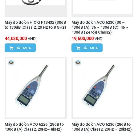
Máy đo độ ồn HIOKI FT3432 (30dB
Máy đo độ ồn ACO 6230 (30 ~
to 130dB ,Class 2, 20 Hz to 8 GHz)
130dB (A); 36 ~ 130dB (C); 46 ~
130dB (Zero)) Class2)
44,030,000
19,600,000
VND
VND
ĐẶT MUA
ĐẶT MUA
Máy đo độ ồn ACO 6226 (28dB to
Máy đo độ ồn ACO 6236 (28dB to
130dB (A) Class2, 20Hz~ 8kHz)
130dB (A) Class2, 20Hz – 20kHz)