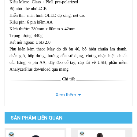
Kiểu Micro: Class + PM1 pre-polarized
Bộ nhớ: thẻ nhớ 4GB
Hiển thị: màn hình OLED độ sáng, nét cao
Kiều pin: 6 pin kiềm AA
Kích thước: 280mm x 80mm x 42mm
Trọng lượng: 440g
Kết nối ngoài: USB 2.0
Phụ kiện kèm theo: Máy đo độ ồn 46, bộ hiệu chuẩn âm thanh,
chắn gió, hộp đựng, hướng dẫn sử dụng, chứng nhận hiệu chuẩn
của hãng, 6 pin AA, dây đeo cổ tay, cáp tải về USB, phần mềm
AnalyzerPlus download qua mạng
Chi tiết
Xem thêm
SẢN PHẨM LIÊN QUAN