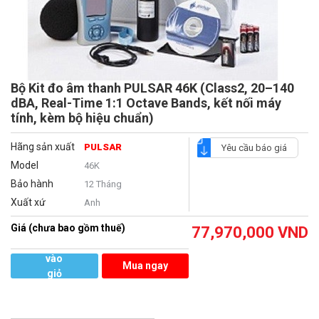
Bộ Kit đo âm thanh PULSAR 46K (Class2, 20–140
dBA, Real-Time 1:1 Octave Bands, kết nối máy
tính, kèm bộ hiệu chuẩn)
Hãng sản xuất
PULSAR
Yêu cầu báo giá
Model
46K
Bảo hành
12 Tháng
Xuất xứ
Anh
Giá (chưa bao gồm thuế)
77,970,000
VND
Thêm
vào
Mua ngay
giỏ
hàng