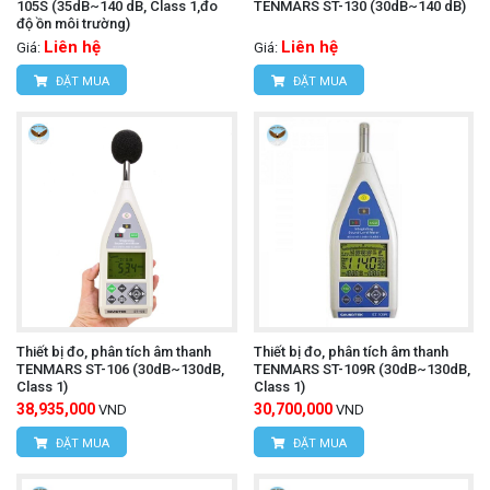
105S (35dB~140 dB, Class 1,đo
TENMARS ST-130 (30dB~140 dB)
độ ồn môi trường)
Liên hệ
Liên hệ
Giá:
Giá:
ĐẶT MUA
ĐẶT MUA
Thiết bị đo, phân tích âm thanh
Thiết bị đo, phân tích âm thanh
TENMARS ST-106 (30dB~130dB,
TENMARS ST-109R (30dB~130dB,
Class 1)
Class 1)
38,935,000
30,700,000
VND
VND
ĐẶT MUA
ĐẶT MUA