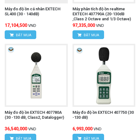
Máy đo độ ồn cá nhân EXTECH
Máy phân tích độ ồn realtime
SL400 (30 - 140dB)
EXTECH 407790A (20-130dB
,Class 2 Octave and 1/3 Octave)
17,104,500
97,335,000
VND
VND
ĐẶT MUA
ĐẶT MUA
Máy đo độ ồn EXTECH 407780A
Máy đo độ ồn EXTECH 407750 (30
(30 -130 dB, Class2, Datalogger)
-130 dB)
36,540,000
6,993,000
VND
VND
ĐẶT MUA
ĐẶT MUA