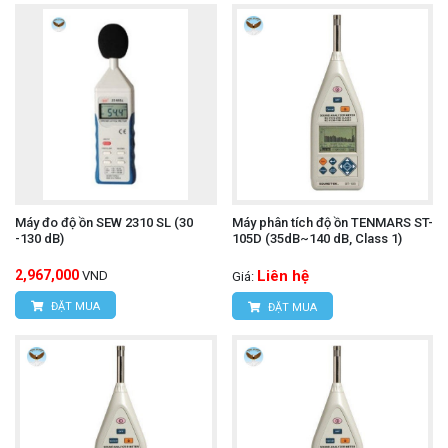
Máy đo độ ồn SEW 2310 SL (30
Máy phân tích độ ồn TENMARS ST-
-130 dB)
105D (35dB~140 dB, Class 1)
2,967,000
Liên hệ
VND
Giá:
ĐẶT MUA
ĐẶT MUA