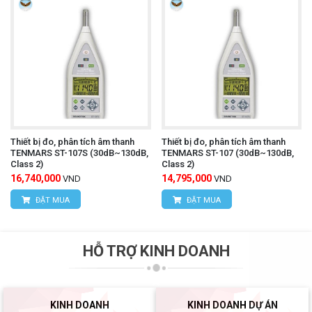
Thiết bị đo, phân tích âm thanh
Thiết bị đo, phân tích âm thanh
TENMARS ST-107S (30dB~130dB,
TENMARS ST-107 (30dB~130dB,
Class 2)
Class 2)
16,740,000
14,795,000
VND
VND
ĐẶT MUA
ĐẶT MUA
HỖ TRỢ KINH DOANH
KINH DOANH
KINH DOANH DỰ ÁN