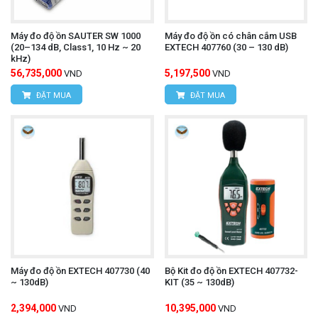
Máy đo độ ồn SAUTER SW 1000
Máy đo độ ồn có chân cắm USB
(20–134 dB, Class1, 10 Hz ~ 20
EXTECH 407760 (30 – 130 dB)
kHz)
56,735,000
5,197,500
VND
VND
ĐẶT MUA
ĐẶT MUA
Máy đo độ ồn EXTECH 407730 (40
Bộ Kit đo độ ồn EXTECH 407732-
~ 130dB)
KIT (35 ~ 130dB)
2,394,000
10,395,000
VND
VND