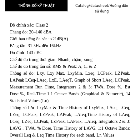
THÔNG SỐ KỸ THUẬT
Catalog/datasheet/Hướng dẫn
sử dụng
Độ chính xác: Class 2
Thang đo: 20–140 dBA
Giới hạn tiếng ồn sàn: <21dB(A)
Băng tần: 31.5Hz đến 16kHz
Đo đỉnh: 143 dBC
Chế độ đo trọng thời gian: Nhanh, chậm, xung
Chế độ đo trọng tần số: RMS & Peak: A, C, & Z
Thông số đo: Lxy, Lxy Max, LxyMin, Lxeq, LCPeak, LZPeak,
LAPeak LCeq-LAeq, LxE, LAeqT, Graph of Short LAeq, LCPeak,
Measurement Run Time, Integrators 2 & 3: TWA, Dose %, Est
Dose %, Real-Time 1:1 Octave Bands (Graphical & Numeric), 14
Statistical Values (Ln)
Thông số lưu: LxyMax & Time History of LxyMax, LAeq, LCeq,
LZeq, LCPeak, LZPeak, LAPeak, LAIeq,Time History of LAeq,
LCeq, LZeq, LCPeak, LZPeak, LAPeak, LAIeq, Integrators 2 & 3:
LAVG , TWA. % Dose, Time History of LAVG, 1:1 Octave Bands:
Overall Leq & Leq Time History for each band, Ln Values