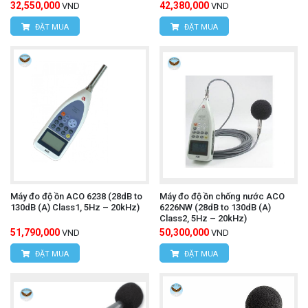
32,550,000
42,380,000
VND
VND
ĐẶT MUA
ĐẶT MUA
Máy đo độ ồn ACO 6238 (28dB to
Máy đo độ ồn chống nước ACO
130dB (A) Class1, 5Hz – 20kHz)
6226NW (28dB to 130dB (A)
Class2, 5Hz – 20kHz)
51,790,000
50,300,000
VND
VND
ĐẶT MUA
ĐẶT MUA