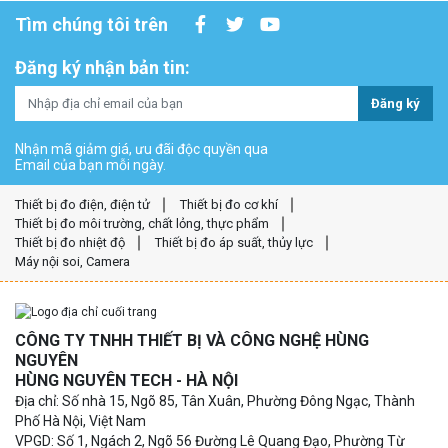
Tìm chúng tôi trên
Đăng ký nhận bản tin:
Đăng ký
Nhận mã giảm giá, ưu đãi độc quyền qua
Email của bạn mỗi ngày.
Thiết bị đo điện, điện tử
Thiết bị đo cơ khí
Thiết bị đo môi trường, chất lỏng, thực phẩm
Thiết bị đo nhiệt độ
Thiết bị đo áp suất, thủy lực
Máy nội soi, Camera
CÔNG TY TNHH THIẾT BỊ VÀ CÔNG NGHỆ HÙNG
NGUYÊN
HÙNG NGUYÊN TECH - HÀ NỘI
Địa chỉ: Số nhà 15, Ngõ 85, Tân Xuân, Phường Đông Ngạc, Thành
Phố Hà Nội, Việt Nam
VPGD: Số 1, Ngách 2, Ngõ 56 Đường Lê Quang Đạo, Phường Từ