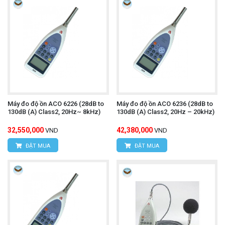
Máy đo độ ồn ACO 6226 (28dB to
Máy đo độ ồn ACO 6236 (28dB to
130dB (A) Class2, 20Hz~ 8kHz)
130dB (A) Class2, 20Hz – 20kHz)
32,550,000
42,380,000
VND
VND
ĐẶT MUA
ĐẶT MUA