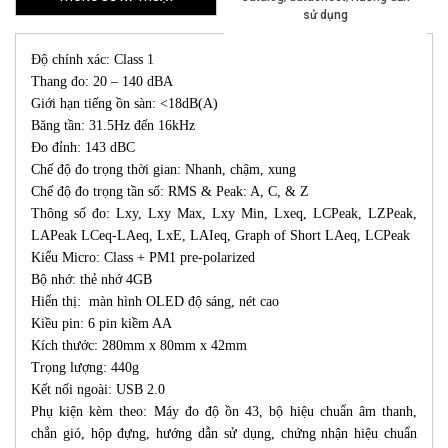
sử dụng
Độ chính xác: Class 1
Thang đo: 20 – 140 dBA
Giới hạn tiếng ồn sàn: <18dB(A)
Băng tần: 31.5Hz đến 16kHz
Đo đỉnh: 143 dBC
Chế độ đo trọng thời gian: Nhanh, chậm, xung
Chế độ đo trọng tần số: RMS & Peak: A, C, & Z
Thông số đo: Lxy, Lxy Max, Lxy Min, Lxeq, LCPeak, LZPeak,
LAPeak LCeq-LAeq, LxE, LAIeq, Graph of Short LAeq, LCPeak
Kiểu Micro: Class + PM1 pre-polarized
Bộ nhớ: thẻ nhớ 4GB
Hiển thị: màn hình OLED độ sáng, nét cao
Kiều pin: 6 pin kiềm AA
Kích thước: 280mm x 80mm x 42mm
Trọng lượng: 440g
Kết nối ngoài: USB 2.0
Phụ kiện kèm theo: Máy đo độ ồn 43, bộ hiệu chuẩn âm thanh,
chắn gió, hộp đựng, hướng dẫn sử dụng, chứng nhận hiệu chuẩn