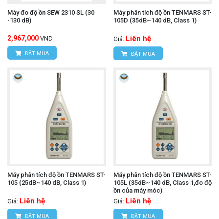
Máy đo độ ồn SEW 2310 SL (30
Máy phân tích độ ồn TENMARS ST-
-130 dB)
105D (35dB~140 dB, Class 1)
2,967,000
Liên hệ
VND
Giá:
ĐẶT MUA
ĐẶT MUA
Máy phân tích độ ồn TENMARS ST-
Máy phân tích độ ồn TENMARS ST-
105 (25dB~140 dB, Class 1)
105L (35dB~140 dB, Class 1,đo độ
ồn của máy móc)
Liên hệ
Liên hệ
Giá:
Giá:
ĐẶT MUA
ĐẶT MUA