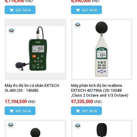
4,714,500
6,090,000
VND
VND
ĐẶT MUA
ĐẶT MUA
Máy đo độ ồn cá nhân EXTECH
Máy phân tích độ ồn realtime
SL400 (30 - 140dB)
EXTECH 407790A (20-130dB
,Class 2 Octave and 1/3 Octave)
17,104,500
97,335,000
VND
VND
ĐẶT MUA
ĐẶT MUA