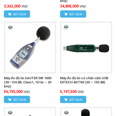
kHz)
3,362,000
34,805,000
VND
VND
ĐẶT MUA
ĐẶT MUA
Máy đo độ ồn SAUTER SW 1000
Máy đo độ ồn có chân cắm USB
(20–134 dB, Class1, 10 Hz ~ 20
EXTECH 407760 (30 – 130 dB)
kHz)
56,735,000
5,197,500
VND
VND
ĐẶT MUA
ĐẶT MUA