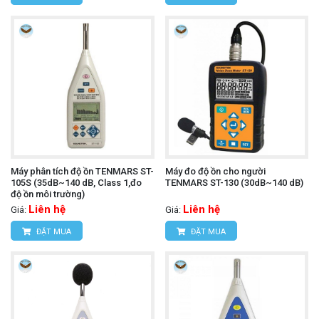
Máy phân tích độ ồn TENMARS ST-
Máy đo độ ồn cho người
105S (35dB~140 dB, Class 1,đo
TENMARS ST-130 (30dB~140 dB)
độ ồn môi trường)
Liên hệ
Liên hệ
Giá:
Giá:
ĐẶT MUA
ĐẶT MUA