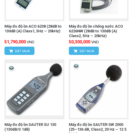
Máy đo độ ồn ACO 6238 (28dB to
Máy đo độ ồn chống nước ACO
130dB (A) Class1, 5Hz – 20kHz)
6226NW (28dB to 130dB (A)
Class2, 5Hz – 20kHz)
51,790,000
50,300,000
VND
VND
ĐẶT MUA
ĐẶT MUA
Máy đo độ ồn SAUTER SU 130
Máy đo độ ồn SAUTER SW 2000
(130dB/0.1dB)
(25–136 dB, Class2, 20 Hz ~ 12.5