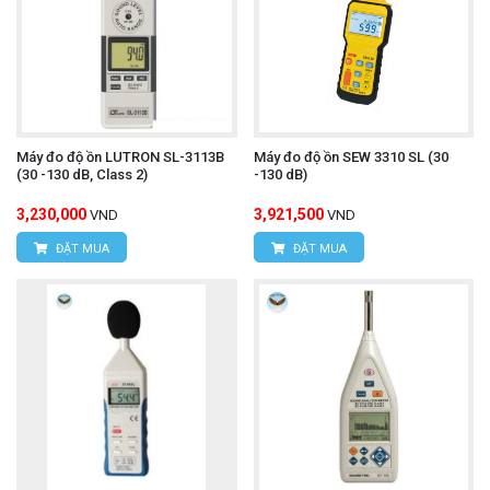
Máy đo độ ồn LUTRON SL-3113B
Máy đo độ ồn SEW 3310 SL (30
(30 -130 dB, Class 2)
-130 dB)
3,230,000
3,921,500
VND
VND
ĐẶT MUA
ĐẶT MUA