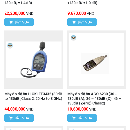
130 dB; ±1.4 dB)
+130 dB/ ±1.0 dB)
22,200,000
9,670,000
VND
VND
ĐẶT MUA
ĐẶT MUA
Máy đo độ ồn HIOKI FT3432 (30dB
Máy đo độ ồn ACO 6230 (30 ~
to 130dB ,Class 2, 20 Hz to 8 GHz)
130dB (A); 36 ~ 130dB (C); 46 ~
130dB (Zero)) Class2)
44,030,000
19,600,000
VND
VND
ĐẶT MUA
ĐẶT MUA