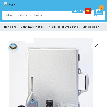
0
Trang chủ
Danh mục thiết bị
Thiết bị đo chuyên dụng
Máy đo độ ồn