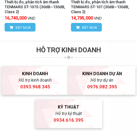
Thiết bị đo, phân tích âm thanh
Thiết bị đo, phân tích âm thanh
TENMARS ST-107S (30dB~130dB,
TENMARS ST-107 (30dB~130dB,
Class 2)
Class 2)
16,740,000
14,795,000
VND
VND
ĐẶT MUA
ĐẶT MUA
HỖ TRỢ KINH DOANH
KINH DOANH
KINH DOANH DỰ ÁN
Hỗ trợ kinh doanh
Hỗ trợ dự án
0393.968.345
0976.082.395
KỸ THUẬT
Hỗ trợ kỹ thuật
0934.616.395