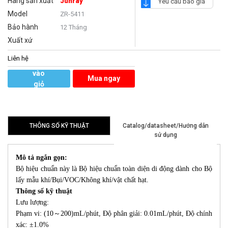
Hãng sản xuất
Junray
Yêu cầu báo giá
Model
ZR-5411
Bảo hành
12 Tháng
Xuất xứ
Liên hệ
Thêm
vào
Mua ngay
giỏ
hàng
THÔNG SỐ KỸ THUẬT
Catalog/datasheet/Hướng dẫn
sử dụng
Mô tả ngắn gọn:
Bộ hiệu chuẩn này là Bộ hiệu chuẩn toàn diện di động dành cho Bộ
lấy mẫu khí/Bụi/VOC/Không khí/vật chất hạt.
Thông số kỹ thuật
Lưu lượng:
Phạm vi: (10～200)mL/phút, Độ phân giải: 0.01mL/phút, Độ chính
xác: ±1.0%