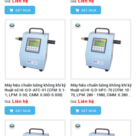
Liên hệ
Liên hệ
Giá:
Giá:
ĐẶT MUA
ĐẶT MUA
Máy hiệu chuẩn luồng không khí kỹ
Máy hiệu chuẩn luồng không khí kỹ
thuật số HI-Q D-AFC-01 (CFM: 0.1-
thuật số HI-Q D-HFC-70 (CFM: 10 -
1; LPM: 3-30; CMM: 0.003-0.030)
70, LPM: 280 - 1980, CMM: 0.280 -
1.980)
Liên hệ
Liên hệ
Giá:
Giá:
ĐẶT MUA
ĐẶT MUA