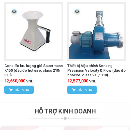
Cone đo lưu lượng gió Sauermann
Thiết bị hiệu chỉnh Sensing
K150 (đầu đo hotwire, class 210/
Precision Velocity & Flow (đầu đo
310)
hotwire, class 210/ 310)
12,650,000
12,577,000
VND
VND
ĐẶT MUA
ĐẶT MUA
HỖ TRỢ KINH DOANH