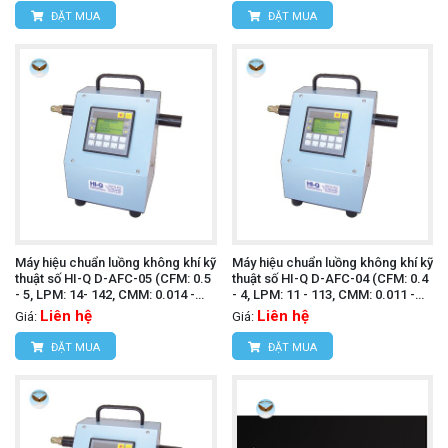
ĐẶT MUA
ĐẶT MUA
Máy hiệu chuẩn luồng không khí kỹ
Máy hiệu chuẩn luồng không khí kỹ
thuật số HI-Q D-AFC-05 (CFM: 0.5
thuật số HI-Q D-AFC-04 (CFM: 0.4
- 5, LPM: 14- 142, CMM: 0.014 -
- 4, LPM: 11 - 113, CMM: 0.011 -
0.142)
0.113)
Liên hệ
Liên hệ
Giá:
Giá:
ĐẶT MUA
ĐẶT MUA