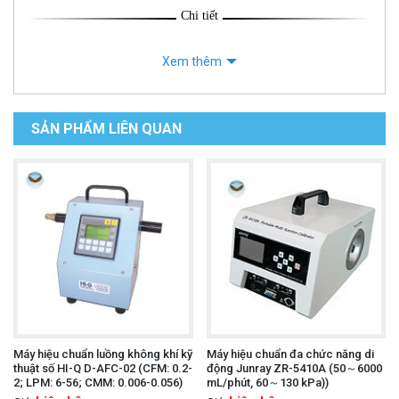
Chi tiết
Xem thêm
SẢN PHẨM LIÊN QUAN
Máy hiệu chuẩn luồng không khí kỹ
Máy hiệu chuẩn đa chức năng di
thuật số HI-Q D-AFC-02 (CFM: 0.2-
động Junray ZR-5410A (50～6000
2; LPM: 6-56; CMM: 0.006-0.056)
mL/phút, 60～130 kPa))