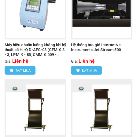
Máy hiệu chuẩn luồng không khí kỹ
Hệ thống tạo gió Interactive
thuật số HI-Q D-AFC-03 (CFM: 0.3
Instruments Jet Stream 500
- 3, LPM: 9 - 85, CMM: 0.009 -
0.085)
Liên hệ
Liên hệ
Giá:
Giá:
ĐẶT MUA
ĐẶT MUA