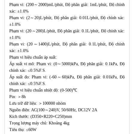
Phạm vi: (200～2000)mL/phút, Độ phân giải: 1mL/phút, Độ chính
xác: ±1.0%
Phạm vi: (2～20)L/phút, Độ phân giải: 0.01L/phút, Độ chính xác:
±1.0%
Phạm vi: (20～200)L/phút, Độ phân giải: 0.1L/phút, Độ chính xác:
±1.0%
Phạm vi: (20～1400)L/phút, Độ phân giải: 0.1L/phút, Độ chính
xác: ±1.0%
Phạm vi hiệu chuẩn áp suất:
Áp suất vi mô: Phạm vi: (0～5000)kPa, Độ phân giải: 0.1kPa, Độ
chính xác: ≤0.5%F.S.
Áp suất đo: Phạm vi: (-60～60)kPa, Độ phân giải: 0.01kPa, Độ
chính xác: ≤0.5%F.S.
Phạm vi hiệu chuẩn nhiệt độ: (0-500)℃
Pin: ＞8h
Lưu trữ dữ liệu: ＞100000 nhóm
Nguồn điện: AC(100～240)V, 50/60Hz, DC12V 2A
Kích thước: (D350×R220×C250)mm
Trọng lượng máy chủ: Khoảng 4kg
Tiêu thụ: ≤60W