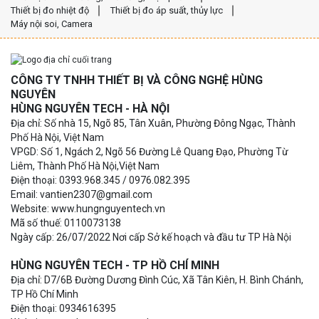
Thiết bị đo nhiệt độ
Thiết bị đo áp suất, thủy lực
Máy nội soi, Camera
CÔNG TY TNHH THIẾT BỊ VÀ CÔNG NGHỆ HÙNG
NGUYÊN
HÙNG NGUYÊN TECH - HÀ NỘI
Địa chỉ: Số nhà 15, Ngõ 85, Tân Xuân, Phường Đông Ngạc, Thành
Phố Hà Nội, Việt Nam
VPGD: Số 1, Ngách 2, Ngõ 56 Đường Lê Quang Đạo, Phường Từ
Liêm, Thành Phố Hà Nội,Việt Nam
Điện thoại: 0393.968.345 / 0976.082.395
Email: vantien2307@gmail.com
Website: www.hungnguyentech.vn
Mã số thuế: 0110073138
Ngày cấp: 26/07/2022 Nơi cấp Sở kế hoạch và đầu tư TP Hà Nội
HÙNG NGUYÊN TECH - TP HỒ CHÍ MINH
Địa chỉ: D7/6B Đường Dương Đình Cúc, Xã Tân Kiên, H. Bình Chánh,
TP Hồ Chí Minh
Điện thoại: 0934616395