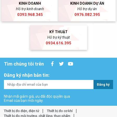
KINH DOANH
KINH DOANH DỰ ÁN
Hỗ trợ kinh doanh
Hỗ trợ dự án
0393.968.345
0976.082.395
KỸ THUẬT
Hỗ trợ kỹ thuật
0934.616.395
Tìm chúng tôi trên
Đăng ký nhận bản tin:
Đăng ký
Nhận mã giảm giá, ưu đãi độc quyền qua
Email của bạn mỗi ngày.
Thiết bị đo điện, điện tử
Thiết bị đo cơ khí
Thiết bị đo môi trường, chất lỏng, thực phẩm