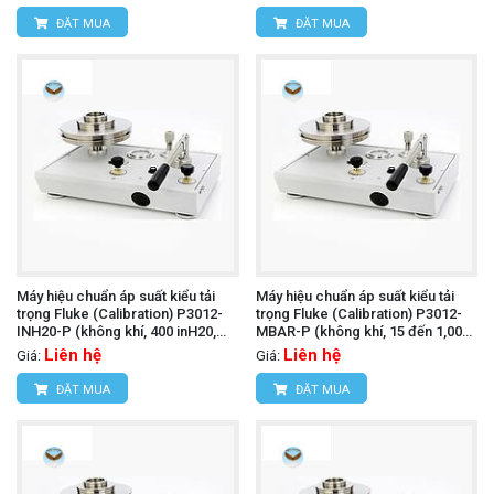
ĐẶT MUA
ĐẶT MUA
Máy hiệu chuẩn áp suất kiểu tải
Máy hiệu chuẩn áp suất kiểu tải
trọng Fluke (Calibration) P3012-
trọng Fluke (Calibration) P3012-
INH20-P (không khí, 400 inH20,
MBAR-P (không khí, 15 đến 1,000
PCU đơn)
mbar, PCU đơn)
Liên hệ
Liên hệ
Giá:
Giá:
ĐẶT MUA
ĐẶT MUA