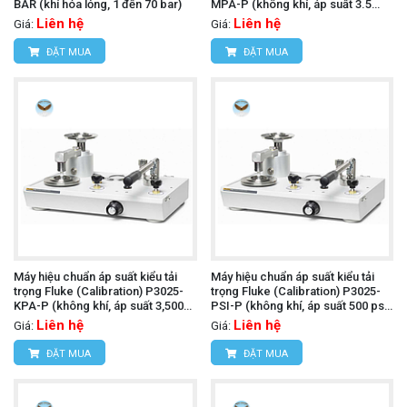
BAR (khí hóa lỏng, 1 đến 70 bar)
MPA-P (không khí, áp suất 3.5
MPa và chân không đến 100 kPa,
Liên hệ
Liên hệ
Giá:
Giá:
PCU đôi)
ĐẶT MUA
ĐẶT MUA
Máy hiệu chuẩn áp suất kiểu tải
Máy hiệu chuẩn áp suất kiểu tải
trọng Fluke (Calibration) P3025-
trọng Fluke (Calibration) P3025-
KPA-P (không khí, áp suất 3,500
PSI-P (không khí, áp suất 500 psi
kPa và chân không đến 100 kPa,
và chân không đến 30 inHg, PCU
Liên hệ
Liên hệ
Giá:
Giá:
PCU đôi)
đôi)
ĐẶT MUA
ĐẶT MUA