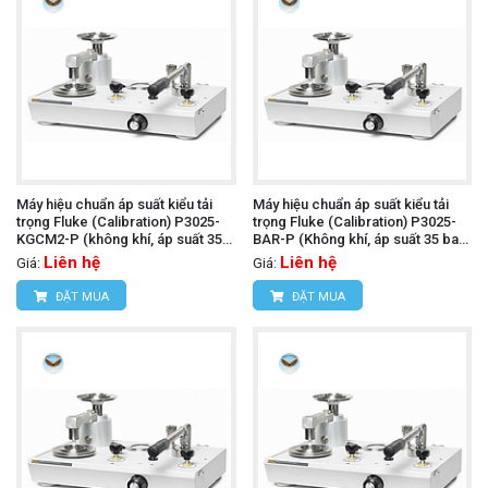
Máy hiệu chuẩn áp suất kiểu tải
Máy hiệu chuẩn áp suất kiểu tải
trọng Fluke (Calibration) P3025-
trọng Fluke (Calibration) P3025-
KGCM2-P (không khí, áp suất 35
BAR-P (Không khí, áp suất 35 bar
kgf/cm² và chân không đến 760
và chân không đến 1,000 mbar,
Liên hệ
Liên hệ
Giá:
Giá:
mmHg)
PCU đôi)
ĐẶT MUA
ĐẶT MUA