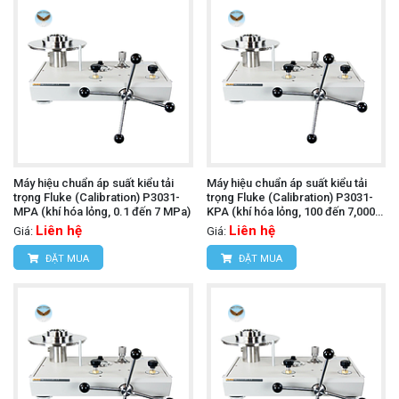
Máy hiệu chuẩn áp suất kiểu tải
Máy hiệu chuẩn áp suất kiểu tải
trọng Fluke (Calibration) P3031-
trọng Fluke (Calibration) P3031-
MPA (khí hóa lỏng, 0.1 đến 7 MPa)
KPA (khí hóa lỏng, 100 đến 7,000
kPa)
Liên hệ
Liên hệ
Giá:
Giá:
ĐẶT MUA
ĐẶT MUA