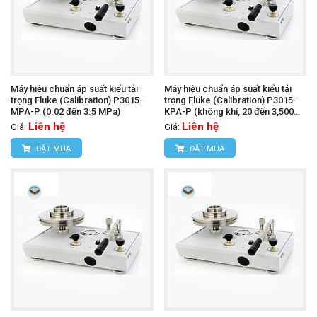
Máy hiệu chuẩn áp suất kiểu tải
Máy hiệu chuẩn áp suất kiểu tải
trọng Fluke (Calibration) P3015-
trọng Fluke (Calibration) P3015-
MPA-P (0.02 đến 3.5 MPa)
KPA-P (không khí, 20 đến 3,500
kPa, PCU đơn)
Liên hệ
Liên hệ
Giá:
Giá:
ĐẶT MUA
ĐẶT MUA