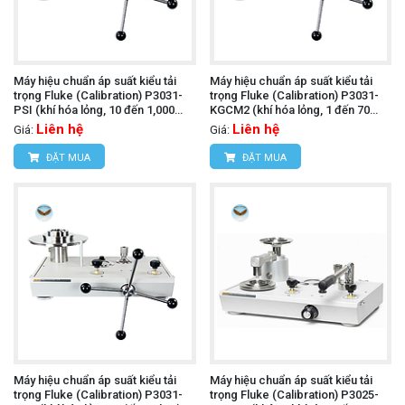
Máy hiệu chuẩn áp suất kiểu tải
Máy hiệu chuẩn áp suất kiểu tải
trọng Fluke (Calibration) P3031-
trọng Fluke (Calibration) P3031-
PSI (khí hóa lỏng, 10 đến 1,000
KGCM2 (khí hóa lỏng, 1 đến 70
psi)
kgf/cm)
Liên hệ
Liên hệ
Giá:
Giá:
ĐẶT MUA
ĐẶT MUA
Máy hiệu chuẩn áp suất kiểu tải
Máy hiệu chuẩn áp suất kiểu tải
trọng Fluke (Calibration) P3031-
trọng Fluke (Calibration) P3025-