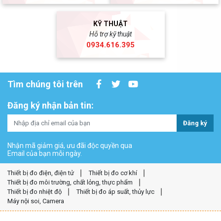
KỸ THUẬT
Hỗ trợ kỹ thuật
0934.616.395
Tìm chúng tôi trên
Đăng ký nhận bản tin:
Đăng ký
Nhận mã giảm giá, ưu đãi độc quyền qua
Email của bạn mỗi ngày.
Thiết bị đo điện, điện tử
Thiết bị đo cơ khí
Thiết bị đo môi trường, chất lỏng, thực phẩm
Thiết bị đo nhiệt độ
Thiết bị đo áp suất, thủy lực
Máy nội soi, Camera