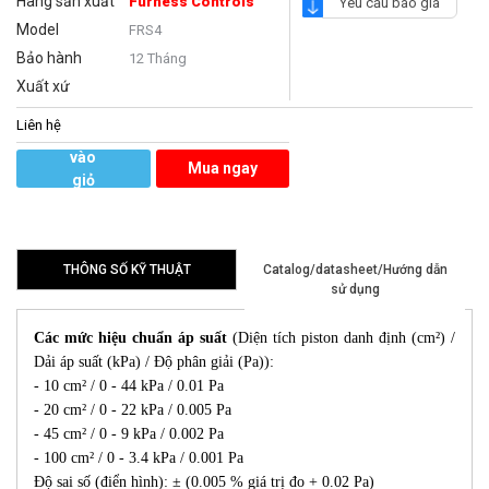
Hãng sản xuất
Furness Controls
Yêu cầu báo giá
Model
FRS4
Bảo hành
12 Tháng
Xuất xứ
Liên hệ
Thêm
vào
Mua ngay
giỏ
hàng
THÔNG SỐ KỸ THUẬT
Catalog/datasheet/Hướng dẫn
sử dụng
Các mức hiệu chuẩn áp suất
(Diện tích piston danh định (cm²) /
Dải áp suất (kPa) / Độ phân giải (Pa)):
- 10 cm² / 0 - 44 kPa / 0.01 Pa
- 20 cm² / 0 - 22 kPa / 0.005 Pa
- 45 cm² / 0 - 9 kPa / 0.002 Pa
- 100 cm² / 0 - 3.4 kPa / 0.001 Pa
Độ sai số (điển hình): ± (0.005 % giá trị đo + 0.02 Pa)