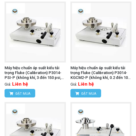
Máy hiệu chuẩn áp suất kiểu tải
Máy hiệu chuẩn áp suất kiểu tải
trọng Fluke (Calibration) P3014-
trọng Fluke (Calibration) P3014-
PSI-P (không khí, 3 đến 150 psi,
KGCM2-P (không khí, 0.2 đến 10
PCU đơn)
kgf/cm², PCU đơn)
Liên hệ
Liên hệ
Giá:
Giá:
ĐẶT MUA
ĐẶT MUA