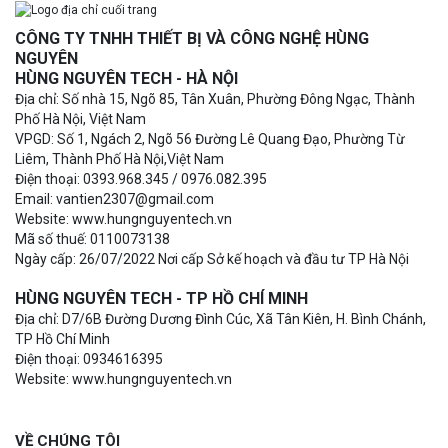
CÔNG TY TNHH THIẾT BỊ VÀ CÔNG NGHỆ HÙNG
NGUYÊN
HÙNG NGUYÊN TECH - HÀ NỘI
Địa chỉ: Số nhà 15, Ngõ 85, Tân Xuân, Phường Đông Ngạc, Thành
Phố Hà Nội, Việt Nam
VPGD: Số 1, Ngách 2, Ngõ 56 Đường Lê Quang Đạo, Phường Từ
Liêm, Thành Phố Hà Nội,Việt Nam
Điện thoại: 0393.968.345 / 0976.082.395
Email: vantien2307@gmail.com
Website: www.hungnguyentech.vn
Mã số thuế: 0110073138
Ngày cấp: 26/07/2022 Nơi cấp Sở kế hoạch và đầu tư TP Hà Nội
HÙNG NGUYÊN TECH - TP HỒ CHÍ MINH
Địa chỉ: D7/6B Đường Dương Đình Cúc, Xã Tân Kiên, H. Bình Chánh,
TP Hồ Chí Minh
Điện thoại: 0934616395
Website: www.hungnguyentech.vn
VỀ CHÚNG TÔI