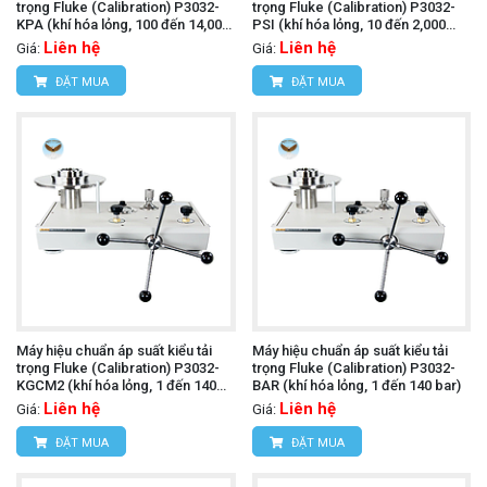
trọng Fluke (Calibration) P3032-
trọng Fluke (Calibration) P3032-
KPA (khí hóa lỏng, 100 đến 14,000
PSI (khí hóa lỏng, 10 đến 2,000
kPa)
psi)
Liên hệ
Liên hệ
Giá:
Giá:
ĐẶT MUA
ĐẶT MUA
Máy hiệu chuẩn áp suất kiểu tải
Máy hiệu chuẩn áp suất kiểu tải
trọng Fluke (Calibration) P3032-
trọng Fluke (Calibration) P3032-
KGCM2 (khí hóa lỏng, 1 đến 140
BAR (khí hóa lỏng, 1 đến 140 bar)
kgf/cm)
Liên hệ
Liên hệ
Giá:
Giá:
ĐẶT MUA
ĐẶT MUA