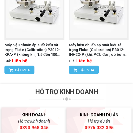
Máy hiệu chuẩn áp suất kiểu tải
Máy hiệu chuẩn áp suất kiểu tải
trọng Fluke (Calibration) P3012-
trọng Fluke (Calibration) P3012-
KPA-P (không khí, 1.5 đến 100
INH2O-P (khí, PCU đơn, có bơm,
kPa, PCU đơn)
5~400 inH2O)
Liên hệ
Liên hệ
Giá:
Giá:
ĐẶT MUA
ĐẶT MUA
HỖ TRỢ KINH DOANH
KINH DOANH
KINH DOANH DỰ ÁN
Hỗ trợ kinh doanh
Hỗ trợ dự án
0393.968.345
0976.082.395