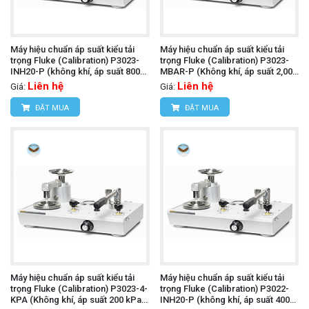
Máy hiệu chuẩn áp suất kiểu tải
Máy hiệu chuẩn áp suất kiểu tải
trọng Fluke (Calibration) P3023-
trọng Fluke (Calibration) P3023-
INH20-P (không khí, áp suất 800
MBAR-P (Không khí, áp suất 2,000
inH2O và chân không đến 30 inHg
mbar và chân không đến 1,000
Liên hệ
Liên hệ
Giá:
Giá:
PCU đôi)
mbar)
ĐẶT MUA
ĐẶT MUA
Máy hiệu chuẩn áp suất kiểu tải
Máy hiệu chuẩn áp suất kiểu tải
trọng Fluke (Calibration) P3023-4-
trọng Fluke (Calibration) P3022-
KPA (Không khí, áp suất 200 kPa
INH20-P (không khí, áp suất 400