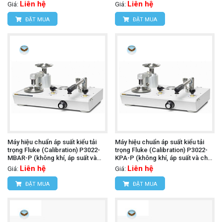
và chân không đến 100 kPa, PCU
inH2O và chân không đến 30 inHg,
Liên hệ
Liên hệ
Giá:
Giá:
đôi)
PCU đôi)
ĐẶT MUA
ĐẶT MUA
Máy hiệu chuẩn áp suất kiểu tải
Máy hiệu chuẩn áp suất kiểu tải
trọng Fluke (Calibration) P3022-
trọng Fluke (Calibration) P3022-
MBAR-P (không khí, áp suất và
KPA-P (không khí, áp suất và chân
chân không đến 1,000 mbar, PCU
không đến 100 kPa, PCU đôi)
Liên hệ
Liên hệ
Giá:
Giá:
đôi)
ĐẶT MUA
ĐẶT MUA