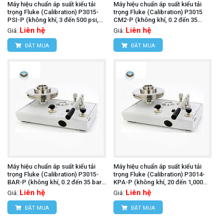
Máy hiệu chuẩn áp suất kiểu tải
Máy hiệu chuẩn áp suất kiểu tải
trọng Fluke (Calibration) P3015-
trọng Fluke (Calibration) P3015
PSI-P (không khí, 3 đến 500 psi,
CM2-P (không khí, 0.2 đến 35
PCU đơn)
kgf/cm², PCU đơn)
Liên hệ
Liên hệ
Giá:
Giá:
ĐẶT MUA
ĐẶT MUA
Máy hiệu chuẩn áp suất kiểu tải
Máy hiệu chuẩn áp suất kiểu tải
trọng Fluke (Calibration) P3015-
trọng Fluke (Calibration) P3014-
BAR-P (không khí, 0.2 đến 35 bar,
KPA-P (không khí, 20 đến 1,000
PCU đơn)
kPa, PCU đơn)
Liên hệ
Liên hệ
Giá:
Giá:
ĐẶT MUA
ĐẶT MUA