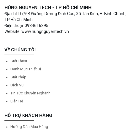
HÙNG NGUYÊN TECH - TP HỒ CHÍ MINH
Địa chỉ: D7/6B Đường Dương Đình Cúc, Xã Tân Kiên, H. Bình Chánh,
TP Hồ Chí Minh
Điện thoại: 0934616395
Website: www.hungnguyentech.vn
VỀ CHÚNG TÔI
Giới Thiệu
Danh Mục Thiết Bị
Giải Pháp
Dịch Vụ
Tin Tức Chuyên Nghành
Liên Hệ
HỖ TRỢ KHÁCH HÀNG
Hướng Dẫn Mua Hàng