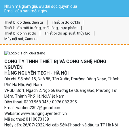
Nhận mã giảm giá, ưu đãi độc quyền qua
Email của bạn mỗi ngày.
Thiết bị đo điện, điện tử
Thiết bị đo cơ khí
Thiết bị đo môi trường, chất lỏng, thực phẩm
Thiết bị đo nhiệt độ
Thiết bị đo áp suất, thủy lực
Máy nội soi, Camera
CÔNG TY TNHH THIẾT BỊ VÀ CÔNG NGHỆ HÙNG
NGUYÊN
HÙNG NGUYÊN TECH - HÀ NỘI
Địa chỉ: Số nhà 15, Ngõ 85, Tân Xuân, Phường Đông Ngạc, Thành
Phố Hà Nội, Việt Nam
VPGD: Số 1, Ngách 2, Ngõ 56 Đường Lê Quang Đạo, Phường Từ
Liêm, Thành Phố Hà Nội,Việt Nam
Điện thoại: 0393.968.345 / 0976.082.395
Email: vantien2307@gmail.com
Website: www.hungnguyentech.vn
Mã số thuế: 0110073138
Ngày cấp: 26/07/2022 Nơi cấp Sở kế hoạch và đầu tư TP Hà Nội