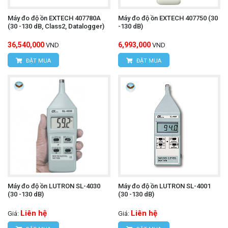
Máy đo độ ồn EXTECH 407780A
Máy đo độ ồn EXTECH 407750 (30
(30 -130 dB, Class2, Datalogger)
-130 dB)
36,540,000
6,993,000
VND
VND
ĐẶT MUA
ĐẶT MUA
Máy đo độ ồn LUTRON SL-4030
Máy đo độ ồn LUTRON SL-4001
(30 -130 dB)
(30 -130 dB)
Liên hệ
Liên hệ
Giá:
Giá: