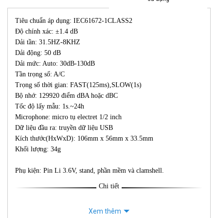
Tiêu chuẩn áp dụng: IEC61672-1CLASS2
Độ chính xác: ±1.4 dB
Dải tần: 31.5HZ-8KHZ
Dải động: 50 dB
Dải mức: Auto: 30dB-130dB
Tần trọng số: A/C
Trọng số thời gian: FAST(125ms),SLOW(1s)
Bộ nhớ: 129920 điểm dBA hoặc dBC
Tốc độ lấy mẫu: 1s.~24h
Microphone: micro tụ electret 1/2 inch
Dữ liệu đầu ra: truyền dữ liệu USB
Kích thước(HxWxD): 106mm x 56mm x 33.5mm
Khối lượng: 34g
Phụ kiện: Pin Li 3.6V, stand, phần mềm và clamshell.
Chi tiết
Xem thêm