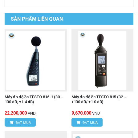
SẢN PHẨM LIÊN QUAN
Máy đo độ ồn TESTO 816-1 (30 ~
Máy đo độ ồn TESTO 815 (32 ~
130 dB; ±1.4 dB)
+130 dB/ ±1.0 dB)
22,200,000
9,670,000
VND
VND
ĐẶT MUA
ĐẶT MUA