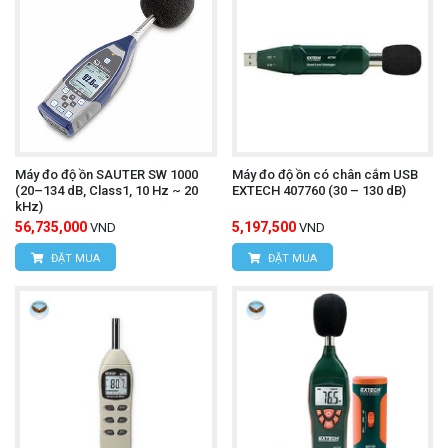
Máy đo độ ồn SAUTER SW 1000
Máy đo độ ồn có chân cắm USB
(20–134 dB, Class1, 10 Hz ~ 20
EXTECH 407760 (30 – 130 dB)
kHz)
56,735,000
5,197,500
VND
VND
ĐẶT MUA
ĐẶT MUA