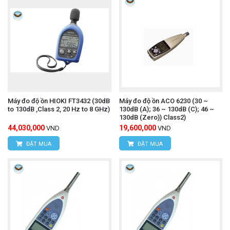
Máy đo độ ồn HIOKI FT3432 (30dB
Máy đo độ ồn ACO 6230 (30 ~
to 130dB ,Class 2, 20 Hz to 8 GHz)
130dB (A); 36 ~ 130dB (C); 46 ~
130dB (Zero)) Class2)
44,030,000
19,600,000
VND
VND
ĐẶT MUA
ĐẶT MUA