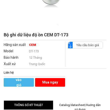
Bộ ghi dữ liệu độ ồn CEM DT-173
Hãng sản xuất
CEM
Yêu cầu báo giá
Model
DT-173
Bảo hành
12 Tháng
Xuất xứ
Trung Quốc
Liên hệ
Thêm
vào
Mua ngay
giỏ
hàng
THÔNG SỐ KỸ THUẬT
Catalog/datasheet/Hướng dẫn
sử dụng