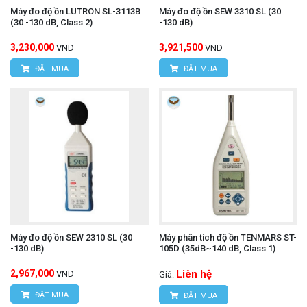
Máy đo độ ồn LUTRON SL-3113B
Máy đo độ ồn SEW 3310 SL (30
(30 -130 dB, Class 2)
-130 dB)
3,230,000
3,921,500
VND
VND
ĐẶT MUA
ĐẶT MUA
Máy đo độ ồn SEW 2310 SL (30
Máy phân tích độ ồn TENMARS ST-
-130 dB)
105D (35dB~140 dB, Class 1)
2,967,000
Liên hệ
VND
Giá:
ĐẶT MUA
ĐẶT MUA