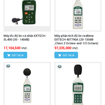
Máy đo độ ồn cá nhân EXTECH
Máy phân tích độ ồn realtime
SL400 (30 - 140dB)
EXTECH 407790A (20-130dB
,Class 2 Octave and 1/3 Octave)
17,104,500
97,335,000
VND
VND
ĐẶT MUA
ĐẶT MUA