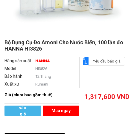
Bộ Dụng Cụ Đo Amoni Cho Nước Biển, 100 lần đo
HANNA HI3826
Hãng sản xuất
HANNA
Yêu cầu báo giá
Model
HI3826
Bảo hành
12 Tháng
Xuất xứ
Rumani
Giá (chưa bao gồm thuế)
1,317,600
VND
Thêm
vào
Mua ngay
giỏ
hàng