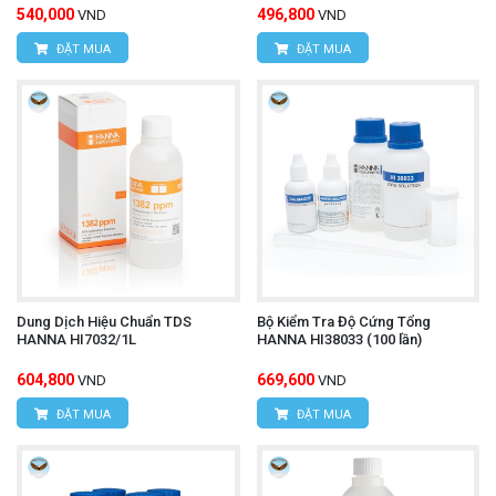
540,000
496,800
VND
VND
ĐẶT MUA
ĐẶT MUA
Dung Dịch Hiệu Chuẩn TDS
Bộ Kiểm Tra Độ Cứng Tổng
HANNA HI7032/1L
HANNA HI38033 (100 lần)
604,800
669,600
VND
VND
ĐẶT MUA
ĐẶT MUA