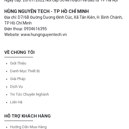
Ngày cấp: 26/07/2022 Nơi cấp Sở kế hoạch và đầu tư TP Hà Nội
HÙNG NGUYÊN TECH - TP HỒ CHÍ MINH
Địa chỉ: D7/6B Đường Dương Đình Cúc, Xã Tân Kiên, H. Bình Chánh,
TP Hồ Chí Minh
Điện thoại: 0934616395
Website: www.hungnguyentech.vn
VỀ CHÚNG TÔI
Giới Thiệu
Danh Mục Thiết Bị
Giải Pháp
Dịch Vụ
Tin Tức Chuyên Nghành
Liên Hệ
HỖ TRỢ KHÁCH HÀNG
Hướng Dẫn Mua Hàng