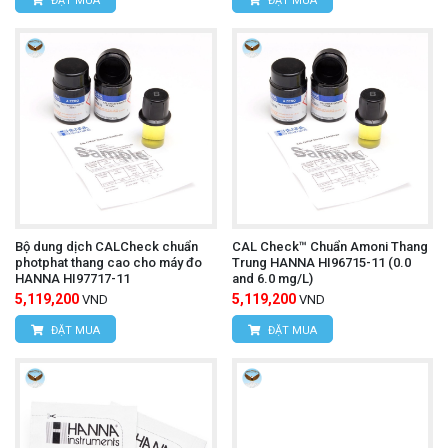
ĐẶT MUA
ĐẶT MUA
Bộ dung dịch CALCheck chuẩn
CAL Check™ Chuẩn Amoni Thang
photphat thang cao cho máy đo
Trung HANNA HI96715-11 (0.0
HANNA HI97717-11
and 6.0 mg/L)
5,119,200
5,119,200
VND
VND
ĐẶT MUA
ĐẶT MUA