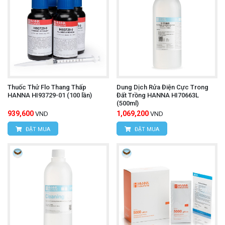
Thuốc Thử Flo Thang Thấp
Dung Dịch Rửa Điện Cực Trong
HANNA HI93729-01 (100 lần)
Đất Trồng HANNA HI70663L
(500ml)
939,600
1,069,200
VND
VND
ĐẶT MUA
ĐẶT MUA