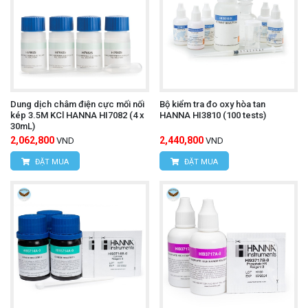
Dung dịch châm điện cực mối nối
Bộ kiểm tra đo oxy hòa tan
kép 3.5M KCl HANNA HI7082 (4 x
HANNA HI3810 (100 tests)
30mL)
2,062,800
2,440,800
VND
VND
ĐẶT MUA
ĐẶT MUA