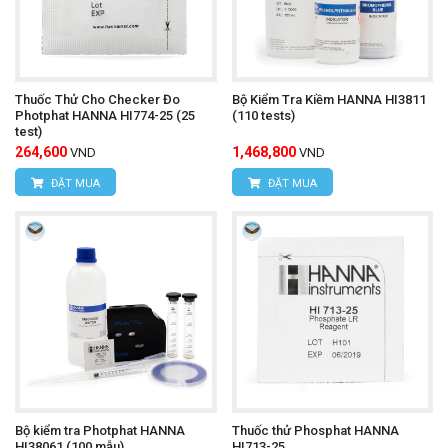
Thuốc Thử Cho Checker Đo
Bộ Kiểm Tra Kiềm HANNA HI3811
Photphat HANNA HI774-25 (25
(110 tests)
test)
264,600
1,468,800
VND
VND
ĐẶT MUA
ĐẶT MUA
Bộ kiểm tra Photphat HANNA
Thuốc thử Phosphat HANNA
HI38061 (100 mẫu)
HI713-25