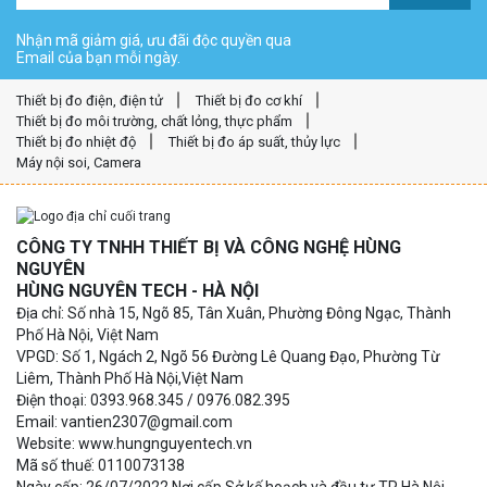
Nhận mã giảm giá, ưu đãi độc quyền qua
Email của bạn mỗi ngày.
Thiết bị đo điện, điện tử
Thiết bị đo cơ khí
Thiết bị đo môi trường, chất lỏng, thực phẩm
Thiết bị đo nhiệt độ
Thiết bị đo áp suất, thủy lực
Máy nội soi, Camera
CÔNG TY TNHH THIẾT BỊ VÀ CÔNG NGHỆ HÙNG
NGUYÊN
HÙNG NGUYÊN TECH - HÀ NỘI
Địa chỉ: Số nhà 15, Ngõ 85, Tân Xuân, Phường Đông Ngạc, Thành
Phố Hà Nội, Việt Nam
VPGD: Số 1, Ngách 2, Ngõ 56 Đường Lê Quang Đạo, Phường Từ
Liêm, Thành Phố Hà Nội,Việt Nam
Điện thoại: 0393.968.345 / 0976.082.395
Email: vantien2307@gmail.com
Website: www.hungnguyentech.vn
Mã số thuế: 0110073138