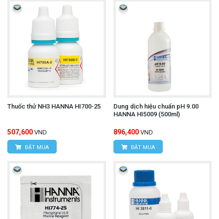
Thuốc thử NH3 HANNA HI700-25
Dung dịch hiệu chuẩn pH 9.00
HANNA HI5009 (500ml)
507,600
896,400
VND
VND
ĐẶT MUA
ĐẶT MUA