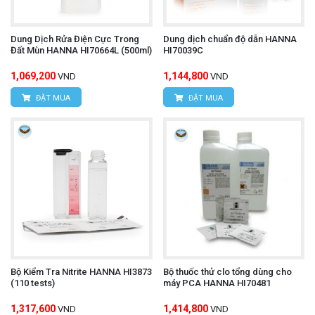
Dung Dịch Rửa Điện Cực Trong
Dung dịch chuẩn độ dẫn HANNA
Đất Mùn HANNA HI70664L (500ml)
HI70039C
1,069,200
1,144,800
VND
VND
ĐẶT MUA
ĐẶT MUA
Bộ Kiểm Tra Nitrite HANNA HI3873
Bộ thuốc thử clo tổng dùng cho
(110 tests)
máy PCA HANNA HI70481
1,317,600
1,414,800
VND
VND