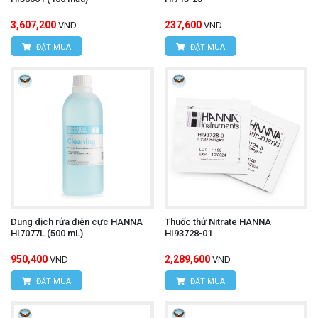
3,607,200
237,600
VND
VND
ĐẶT MUA
ĐẶT MUA
Dung dịch rửa điện cực HANNA
Thuốc thử Nitrate HANNA
HI7077L (500 mL)
HI93728-01
950,400
2,289,600
VND
VND
ĐẶT MUA
ĐẶT MUA