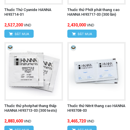
Thuốc Thử Cyanide HANNA
Thuốc thử Phốt phát thang cao
HI93714-01
HANNA HI93717-03 (300 lần)
2,527,200
2,430,000
VND
VND
ĐẶT MUA
ĐẶT MUA
Thuốc thử photphat thang thấp
Thuốc thử Nitrit thang cao HANNA
HANNA HI93713-03 (300 tests)
HI93708-03
2,883,600
3,465,720
VND
VND