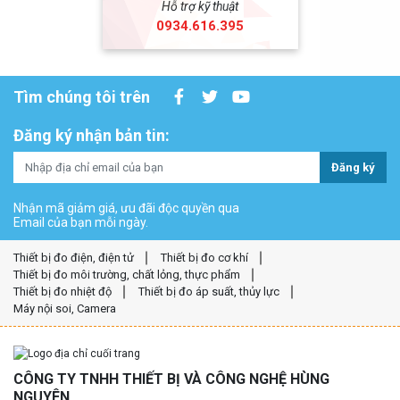
Hỗ trợ kỹ thuật
0934.616.395
Tìm chúng tôi trên
Đăng ký nhận bản tin:
Đăng ký
Nhận mã giảm giá, ưu đãi độc quyền qua
Email của bạn mỗi ngày.
Thiết bị đo điện, điện tử
Thiết bị đo cơ khí
Thiết bị đo môi trường, chất lỏng, thực phẩm
Thiết bị đo nhiệt độ
Thiết bị đo áp suất, thủy lực
Máy nội soi, Camera
CÔNG TY TNHH THIẾT BỊ VÀ CÔNG NGHỆ HÙNG
NGUYÊN