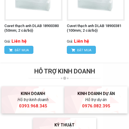
Cuvet thạch anh DLAB 18900380
Cuvet thạch anh DLAB 18900381
(50mm; 2 cái/bộ)
(100mm; 2 cái/bộ)
Liên hệ
Liên hệ
Giá:
Giá:
ĐẶT MUA
ĐẶT MUA
HỖ TRỢ KINH DOANH
KINH DOANH
KINH DOANH DỰ ÁN
Hỗ trợ kinh doanh
Hỗ trợ dự án
0393.968.345
0976.082.395
KỸ THUẬT