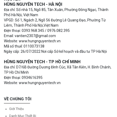
HÙNG NGUYÊN TECH - HÀ NỘI
Địa chỉ: Số nhà 15, Ngõ 85, Tân Xuân, Phường Đông Ngạc, Thành
Phố Hà Nội, Việt Nam
VPGD: Số 1, Ngách 2, Ngõ 56 Đường Lê Quang Đạo, Phường Từ
Liêm, Thành Phố Hà Nội,Việt Nam
Điện thoại: 0393.968.345 / 0976.082.395
Email: vantien2307@gmail.com
Website: www.hungnguyentech.vn
Mã số thuế: 0110073138
Ngày cấp: 26/07/2022 Nơi cấp Sở kế hoạch và đầu tư TP Hà Nội
HÙNG NGUYÊN TECH - TP HỒ CHÍ MINH
Địa chỉ: D7/6B Đường Dương Đình Cúc, Xã Tân Kiên, H. Bình Chánh,
TP Hồ Chí Minh
Điện thoại: 0934616395
Website: www.hungnguyentech.vn
VỀ CHÚNG TÔI
Giới Thiệu
Danh Mục Thiết Bị