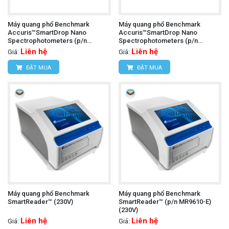
Máy quang phổ Benchmark
Máy quang phổ Benchmark
Accuris™SmartDrop Nano
Accuris™SmartDrop Nano
Spectrophotometers (p/n
Spectrophotometers (p/n
NS1010-E)
NS1000-E)
Liên hệ
Liên hệ
Giá:
Giá:
ĐẶT MUA
ĐẶT MUA
Máy quang phổ Benchmark
Máy quang phổ Benchmark
SmartReader™ (230V)
SmartReader™ (p/n MR9610-E)
(230V)
Liên hệ
Liên hệ
Giá:
Giá: