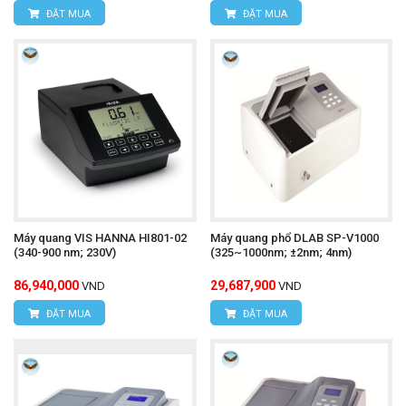
ĐẶT MUA
ĐẶT MUA
Máy quang VIS HANNA HI801-02
Máy quang phổ DLAB SP-V1000
(340-900 nm; 230V)
(325~1000nm; ±2nm; 4nm)
86,940,000
29,687,900
VND
VND
ĐẶT MUA
ĐẶT MUA