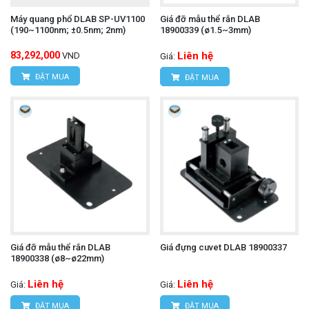
Máy quang phổ DLAB SP-UV1100
Giá đỡ mẫu thể rắn DLAB
(190~1100nm; ±0.5nm; 2nm)
18900339 (ø1.5~3mm)
83,292,000
Liên hệ
VND
Giá:
ĐẶT MUA
ĐẶT MUA
Giá đỡ mẫu thể rắn DLAB
Giá đựng cuvet DLAB 18900337
18900338 (ø8~ø22mm)
Liên hệ
Liên hệ
Giá:
Giá:
ĐẶT MUA
ĐẶT MUA