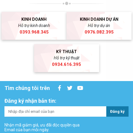
KINH DOANH
KINH DOANH DỰ ÁN
Hỗ trợ kinh doanh
Hỗ trợ dự án
0393.968.345
0976.082.395
KỸ THUẬT
Hỗ trợ kỹ thuật
0934.616.395
Tìm chúng tôi trên
Đăng ký nhận bản tin:
Đăng ký
Nhận mã giảm giá, ưu đãi độc quyền qua
Email của bạn mỗi ngày.