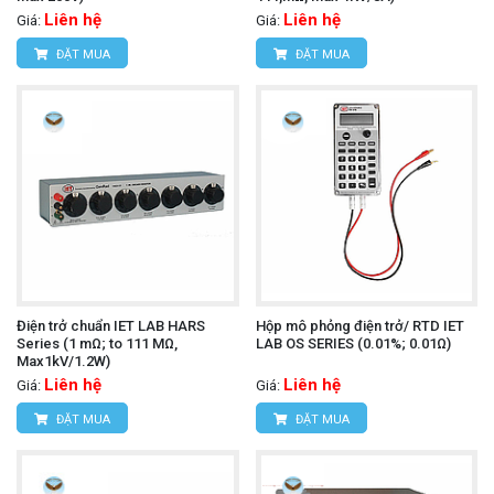
Liên hệ
Liên hệ
Giá:
Giá:
ĐẶT MUA
ĐẶT MUA
Điện trở chuẩn IET LAB HARS
Hộp mô phỏng điện trở/ RTD IET
Series (1 mΩ; to 111 MΩ,
LAB OS SERIES (0.01%; 0.01Ω)
Max1kV/1.2W)
Liên hệ
Liên hệ
Giá:
Giá:
ĐẶT MUA
ĐẶT MUA