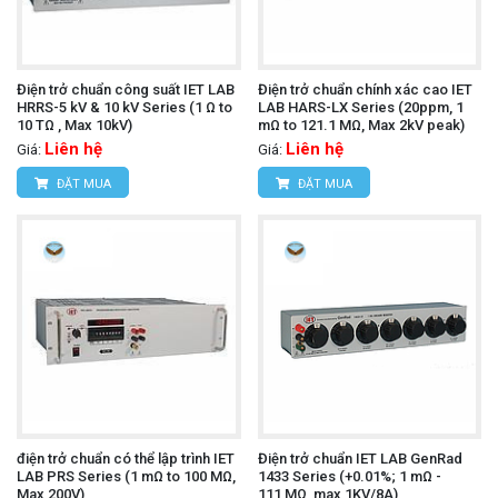
Điện trở chuẩn công suất IET LAB
Điện trở chuẩn chính xác cao IET
HRRS-5 kV & 10 kV Series (1 Ω to
LAB HARS-LX Series (20ppm, 1
10 TΩ , Max 10kV)
mΩ to 121.1 MΩ, Max 2kV peak)
Liên hệ
Liên hệ
Giá:
Giá:
ĐẶT MUA
ĐẶT MUA
điện trở chuẩn có thể lập trình IET
Điện trở chuẩn IET LAB GenRad
LAB PRS Series (1 mΩ to 100 MΩ,
1433 Series (+0.01%; 1 mΩ -
Max 200V)
111,MΩ, max 1KV/8A)