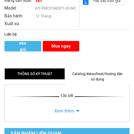
Hãng sản xuất
SEI
Yêu cầu báo giá
Model
KIT-RMCF0402FT-03-ND
Bảo hành
12 Tháng
Xuất xứ
Liên hệ
Thêm
vào
Mua ngay
giỏ
hàng
THÔNG SỐ KỸ THUẬT
Catalog/datasheet/Hướng dẫn
sử dụng
Chi tiết
Xem thêm
SẢN PHẨM LIÊN QUAN