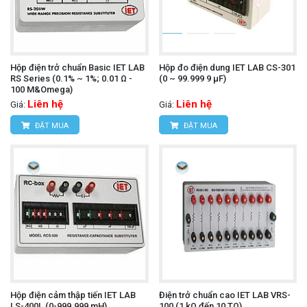
Hộp điện trở chuẩn Basic IET LAB
Hộp đo điện dung IET LAB CS-301
RS Series (0.1% ~ 1%; 0.01 Ω -
(0 ~ 99.999 9 µF)
100 M&Omega)
Liên hệ
Liên hệ
Giá:
Giá:
ĐẶT MUA
ĐẶT MUA
Hộp điện cảm thập tiến IET LAB
Điện trở chuẩn cao IET LAB VRS-
LS-400L (0-999.999 mH)
100 (1 kΩ đến 10 TΩ)