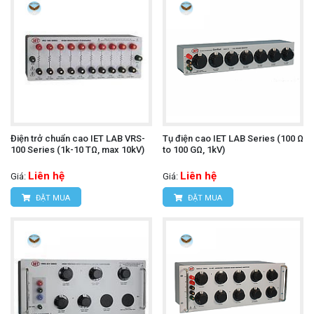
Điện trở chuẩn cao IET LAB VRS-
Tụ điện cao IET LAB Series (100 Ω
100 Series (1k-10 TΩ, max 10kV)
to 100 GΩ, 1kV)
Liên hệ
Liên hệ
Giá:
Giá:
ĐẶT MUA
ĐẶT MUA