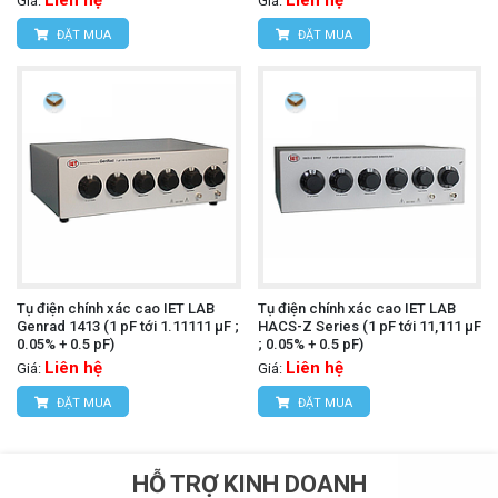
Giá:
Giá:
ĐẶT MUA
ĐẶT MUA
Tụ điện chính xác cao IET LAB
Tụ điện chính xác cao IET LAB
Genrad 1413 (1 pF tới 1.11111 µF ;
HACS-Z Series (1 pF tới 11,111 µF
0.05% + 0.5 pF)
; 0.05% + 0.5 pF)
Liên hệ
Liên hệ
Giá:
Giá:
ĐẶT MUA
ĐẶT MUA
HỖ TRỢ KINH DOANH