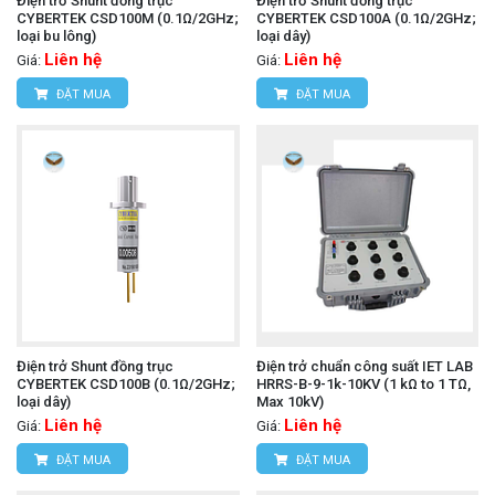
Điện trở Shunt đồng trục
Điện trở Shunt đồng trục
CYBERTEK CSD100M (0.1Ω/2GHz;
CYBERTEK CSD100A (0.1Ω/2GHz;
loại bu lông)
loại dây)
Liên hệ
Liên hệ
Giá:
Giá:
ĐẶT MUA
ĐẶT MUA
Điện trở Shunt đồng trục
Điện trở chuẩn công suất IET LAB
CYBERTEK CSD100B (0.1Ω/2GHz;
HRRS-B-9-1k-10KV (1 kΩ to 1 TΩ,
loại dây)
Max 10kV)
Liên hệ
Liên hệ
Giá:
Giá:
ĐẶT MUA
ĐẶT MUA