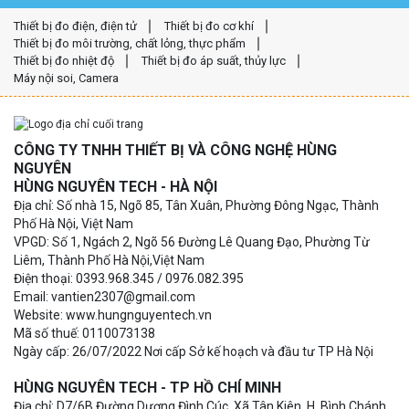
Thiết bị đo điện, điện tử
Thiết bị đo cơ khí
Thiết bị đo môi trường, chất lỏng, thực phẩm
Thiết bị đo nhiệt độ
Thiết bị đo áp suất, thủy lực
Máy nội soi, Camera
CÔNG TY TNHH THIẾT BỊ VÀ CÔNG NGHỆ HÙNG
NGUYÊN
HÙNG NGUYÊN TECH - HÀ NỘI
Địa chỉ: Số nhà 15, Ngõ 85, Tân Xuân, Phường Đông Ngạc, Thành
Phố Hà Nội, Việt Nam
VPGD: Số 1, Ngách 2, Ngõ 56 Đường Lê Quang Đạo, Phường Từ
Liêm, Thành Phố Hà Nội,Việt Nam
Điện thoại: 0393.968.345 / 0976.082.395
Email: vantien2307@gmail.com
Website: www.hungnguyentech.vn
Mã số thuế: 0110073138
Ngày cấp: 26/07/2022 Nơi cấp Sở kế hoạch và đầu tư TP Hà Nội
HÙNG NGUYÊN TECH - TP HỒ CHÍ MINH
Địa chỉ: D7/6B Đường Dương Đình Cúc, Xã Tân Kiên, H. Bình Chánh,