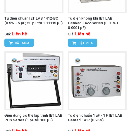
Tụ điện chuẩn IET LAB 1412-BC
Tụ điện không khí IET LAB
(0.5% + 5 pF; 50 pF tới 1.11115 µF)
GenRad 1422 Series (0.01% +
0.0001 pF)
Liên hệ
Liên hệ
Giá:
Giá:
ĐẶT MUA
ĐẶT MUA
Điện dung có thể lập trình IET LAB
Tụ điện chuẩn 1 uF - 1 F IET LAB
PCS Series (1 pF tới 100 µF)
Genrad 1417 (0.25%)
Liên hệ
Liên hệ