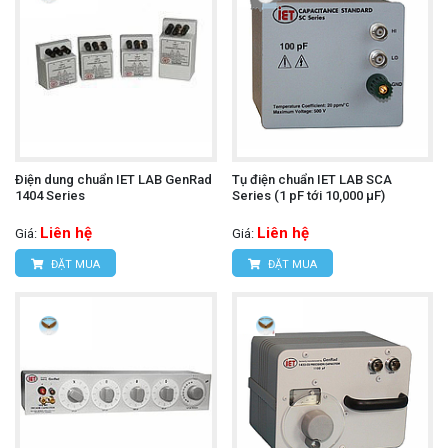
Ðiện dung chuẩn IET LAB GenRad
Tụ điện chuẩn IET LAB SCA
1404 Series
Series (1 pF tới 10,000 µF)
Liên hệ
Liên hệ
Giá:
Giá:
ĐẶT MUA
ĐẶT MUA