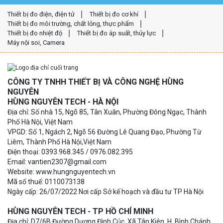
Thiết bị đo điện, điện tử
Thiết bị đo cơ khí
Thiết bị đo môi trường, chất lỏng, thực phẩm
Thiết bị đo nhiệt độ
Thiết bị đo áp suất, thủy lực
Máy nội soi, Camera
CÔNG TY TNHH THIẾT BỊ VÀ CÔNG NGHỆ HÙNG
NGUYÊN
HÙNG NGUYÊN TECH - HÀ NỘI
Địa chỉ: Số nhà 15, Ngõ 85, Tân Xuân, Phường Đông Ngạc, Thành
Phố Hà Nội, Việt Nam
VPGD: Số 1, Ngách 2, Ngõ 56 Đường Lê Quang Đạo, Phường Từ
Liêm, Thành Phố Hà Nội,Việt Nam
Điện thoại: 0393.968.345 / 0976.082.395
Email: vantien2307@gmail.com
Website: www.hungnguyentech.vn
Mã số thuế: 0110073138
Ngày cấp: 26/07/2022 Nơi cấp Sở kế hoạch và đầu tư TP Hà Nội
HÙNG NGUYÊN TECH - TP HỒ CHÍ MINH
Địa chỉ: D7/6B Đường Dương Đình Cúc, Xã Tân Kiên, H. Bình Chánh,