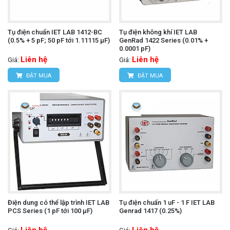
Tụ điện chuẩn IET LAB 1412-BC
Tụ điện không khí IET LAB
(0.5% + 5 pF; 50 pF tới 1.11115 µF)
GenRad 1422 Series (0.01% +
0.0001 pF)
Liên hệ
Liên hệ
Giá:
Giá:
ĐẶT MUA
ĐẶT MUA
Điện dung có thể lập trình IET LAB
Tụ điện chuẩn 1 uF - 1 F IET LAB
PCS Series (1 pF tới 100 µF)
Genrad 1417 (0.25%)
Liên hệ
Liên hệ