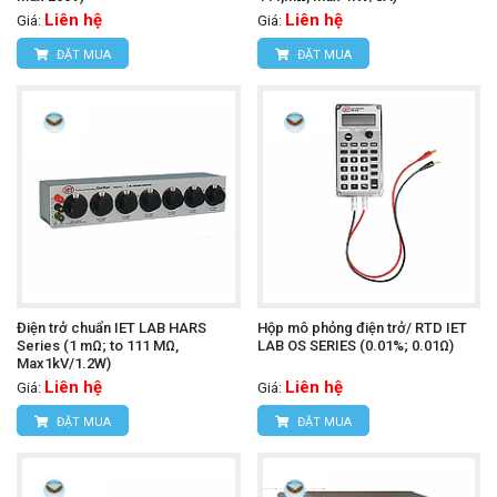
Liên hệ
Liên hệ
Giá:
Giá:
ĐẶT MUA
ĐẶT MUA
Điện trở chuẩn IET LAB HARS
Hộp mô phỏng điện trở/ RTD IET
Series (1 mΩ; to 111 MΩ,
LAB OS SERIES (0.01%; 0.01Ω)
Max1kV/1.2W)
Liên hệ
Liên hệ
Giá:
Giá:
ĐẶT MUA
ĐẶT MUA