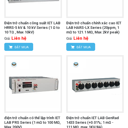
Điện trở chuẩn công suất IET LAB
Điện trở chuẩn chính xác cao IET
HRRS-5 kV & 10 kV Series (1 Ω to
LAB HARS-LX Series (20ppm, 1
10 TΩ , Max 10kV)
mΩ to 121.1 MΩ, Max 2kV peak)
Liên hệ
Liên hệ
Giá:
Giá:
ĐẶT MUA
ĐẶT MUA
điện trở chuẩn có thể lập trình IET
Điện trở chuẩn IET LAB GenRad
LAB PRS Series (1 mΩ to 100 MΩ,
1433 Series (+0.01%; 1 mΩ -
Max 200V)
111,MΩ, max 1KV/8A)