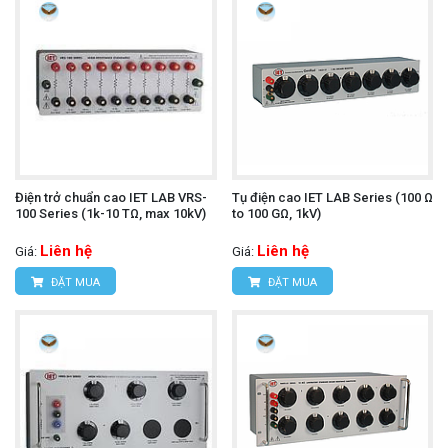
Điện trở chuẩn cao IET LAB VRS-
Tụ điện cao IET LAB Series (100 Ω
100 Series (1k-10 TΩ, max 10kV)
to 100 GΩ, 1kV)
Liên hệ
Liên hệ
Giá:
Giá:
ĐẶT MUA
ĐẶT MUA