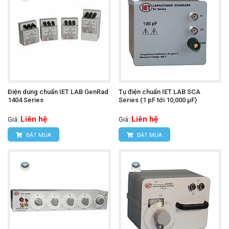
Ðiện dung chuẩn IET LAB GenRad
Tụ điện chuẩn IET LAB SCA
1404 Series
Series (1 pF tới 10,000 µF)
Liên hệ
Liên hệ
Giá:
Giá:
ĐẶT MUA
ĐẶT MUA