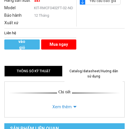
Hãng sản xuất
SEI
Yêu cầu báo giá
Model
KIT-RMCF0402FT-02-ND
Bảo hành
12 Tháng
Xuất xứ
Liên hệ
Thêm
vào
Mua ngay
giỏ
hàng
THÔNG SỐ KỸ THUẬT
Catalog/datasheet/Hướng dẫn
sử dụng
Chi tiết
Xem thêm
SẢN PHẨM LIÊN QUAN