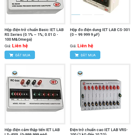
Hộp điện trở chuẩn Basic IET LAB
Hộp đo điện dung IET LAB CS-301
RS Series (0.1% ~ 1%; 0.01 Ω -
(0 ~ 99.999 9 µF)
100 M&Omega)
Liên hệ
Liên hệ
Giá:
Giá:
ĐẶT MUA
ĐẶT MUA
Hộp điện cảm thập tiến IET LAB
Điện trở chuẩn cao IET LAB VRS-
LS-400L (0-999.999 mH)
100 (1 kΩ đến 10 TΩ)