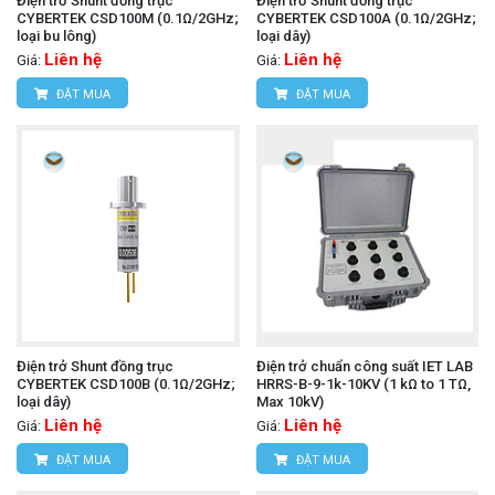
Điện trở Shunt đồng trục
Điện trở Shunt đồng trục
CYBERTEK CSD100M (0.1Ω/2GHz;
CYBERTEK CSD100A (0.1Ω/2GHz;
loại bu lông)
loại dây)
Liên hệ
Liên hệ
Giá:
Giá:
ĐẶT MUA
ĐẶT MUA
Điện trở Shunt đồng trục
Điện trở chuẩn công suất IET LAB
CYBERTEK CSD100B (0.1Ω/2GHz;
HRRS-B-9-1k-10KV (1 kΩ to 1 TΩ,
loại dây)
Max 10kV)
Liên hệ
Liên hệ
Giá:
Giá:
ĐẶT MUA
ĐẶT MUA