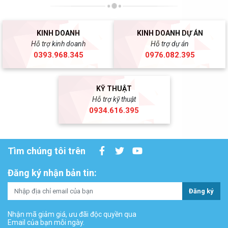
KINH DOANH
KINH DOANH DỰ ÁN
Hỗ trợ kinh doanh
Hỗ trợ dự án
0393.968.345
0976.082.395
KỸ THUẬT
Hỗ trợ kỹ thuật
0934.616.395
Tìm chúng tôi trên
Đăng ký nhận bản tin:
Đăng ký
Nhận mã giảm giá, ưu đãi độc quyền qua
Email của bạn mỗi ngày.