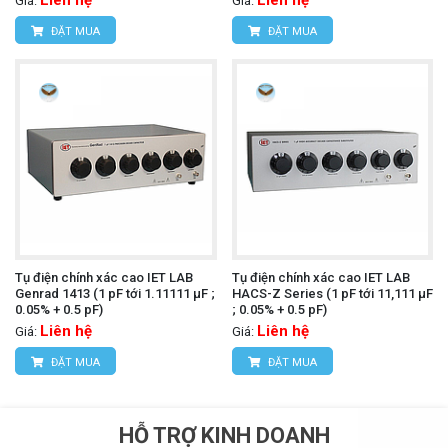
Giá:
Giá:
ĐẶT MUA
ĐẶT MUA
Tụ điện chính xác cao IET LAB
Tụ điện chính xác cao IET LAB
Genrad 1413 (1 pF tới 1.11111 µF ;
HACS-Z Series (1 pF tới 11,111 µF
0.05% + 0.5 pF)
; 0.05% + 0.5 pF)
Liên hệ
Liên hệ
Giá:
Giá:
ĐẶT MUA
ĐẶT MUA
HỖ TRỢ KINH DOANH