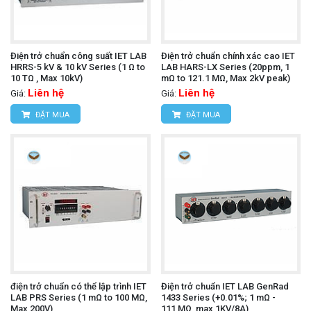
Điện trở chuẩn công suất IET LAB
Điện trở chuẩn chính xác cao IET
HRRS-5 kV & 10 kV Series (1 Ω to
LAB HARS-LX Series (20ppm, 1
10 TΩ , Max 10kV)
mΩ to 121.1 MΩ, Max 2kV peak)
Liên hệ
Liên hệ
Giá:
Giá:
ĐẶT MUA
ĐẶT MUA
điện trở chuẩn có thể lập trình IET
Điện trở chuẩn IET LAB GenRad
LAB PRS Series (1 mΩ to 100 MΩ,
1433 Series (+0.01%; 1 mΩ -
Max 200V)
111,MΩ, max 1KV/8A)