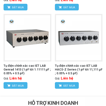
Giá:
Giá:
ĐẶT MUA
ĐẶT MUA
Tụ điện chính xác cao IET LAB
Tụ điện chính xác cao IET LAB
Genrad 1413 (1 pF tới 1.11111 µF ;
HACS-Z Series (1 pF tới 11,111 µF
0.05% + 0.5 pF)
; 0.05% + 0.5 pF)
Liên hệ
Liên hệ
Giá:
Giá:
ĐẶT MUA
ĐẶT MUA
HỖ TRỢ KINH DOANH