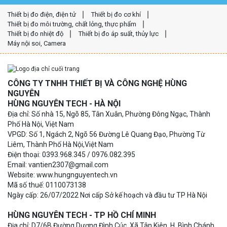
Thiết bị đo điện, điện tử
Thiết bị đo cơ khí
Thiết bị đo môi trường, chất lỏng, thực phẩm
Thiết bị đo nhiệt độ
Thiết bị đo áp suất, thủy lực
Máy nội soi, Camera
CÔNG TY TNHH THIẾT BỊ VÀ CÔNG NGHỆ HÙNG
NGUYÊN
HÙNG NGUYÊN TECH - HÀ NỘI
Địa chỉ: Số nhà 15, Ngõ 85, Tân Xuân, Phường Đông Ngạc, Thành
Phố Hà Nội, Việt Nam
VPGD: Số 1, Ngách 2, Ngõ 56 Đường Lê Quang Đạo, Phường Từ
Liêm, Thành Phố Hà Nội,Việt Nam
Điện thoại: 0393.968.345 / 0976.082.395
Email: vantien2307@gmail.com
Website: www.hungnguyentech.vn
Mã số thuế: 0110073138
Ngày cấp: 26/07/2022 Nơi cấp Sở kế hoạch và đầu tư TP Hà Nội
HÙNG NGUYÊN TECH - TP HỒ CHÍ MINH
Địa chỉ: D7/6B Đường Dương Đình Cúc, Xã Tân Kiên, H. Bình Chánh,