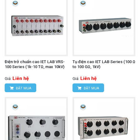
Điện trở chuẩn cao IET LAB VRS-
Tụ điện cao IET LAB Series (100 Ω
100 Series (1k-10 TΩ, max 10kV)
to 100 GΩ, 1kV)
Liên hệ
Liên hệ
Giá:
Giá:
ĐẶT MUA
ĐẶT MUA