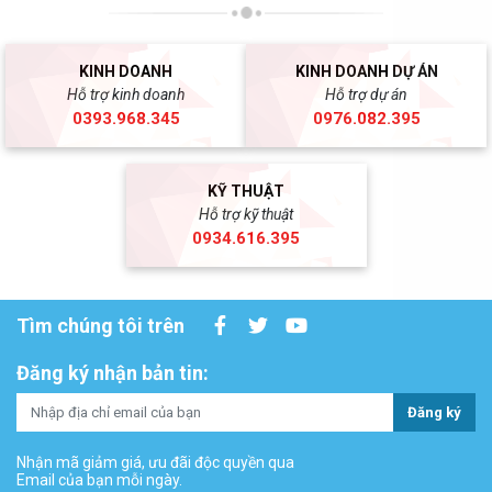
KINH DOANH
KINH DOANH DỰ ÁN
Hỗ trợ kinh doanh
Hỗ trợ dự án
0393.968.345
0976.082.395
KỸ THUẬT
Hỗ trợ kỹ thuật
0934.616.395
Tìm chúng tôi trên
Đăng ký nhận bản tin:
Đăng ký
Nhận mã giảm giá, ưu đãi độc quyền qua
Email của bạn mỗi ngày.