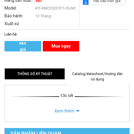
Hãng sản xuất
SEI
Yêu cầu báo giá
Model
KIT-RMCF0201FT-05-ND
Bảo hành
12 Tháng
Xuất xứ
Liên hệ
Thêm
vào
Mua ngay
giỏ
hàng
THÔNG SỐ KỸ THUẬT
Catalog/datasheet/Hướng dẫn
sử dụng
Chi tiết
Xem thêm
SẢN PHẨM LIÊN QUAN