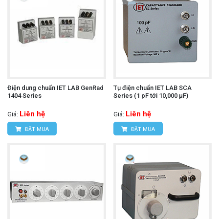
Ðiện dung chuẩn IET LAB GenRad
Tụ điện chuẩn IET LAB SCA
1404 Series
Series (1 pF tới 10,000 µF)
Liên hệ
Liên hệ
Giá:
Giá:
ĐẶT MUA
ĐẶT MUA