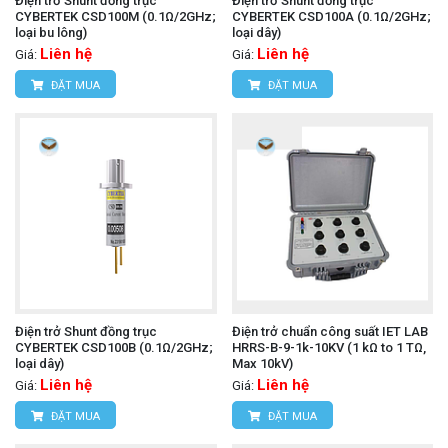
Điện trở Shunt đồng trục
Điện trở Shunt đồng trục
CYBERTEK CSD100M (0.1Ω/2GHz;
CYBERTEK CSD100A (0.1Ω/2GHz;
loại bu lông)
loại dây)
Liên hệ
Liên hệ
Giá:
Giá:
ĐẶT MUA
ĐẶT MUA
Điện trở Shunt đồng trục
Điện trở chuẩn công suất IET LAB
CYBERTEK CSD100B (0.1Ω/2GHz;
HRRS-B-9-1k-10KV (1 kΩ to 1 TΩ,
loại dây)
Max 10kV)
Liên hệ
Liên hệ
Giá:
Giá:
ĐẶT MUA
ĐẶT MUA