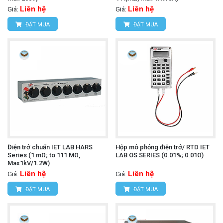
Liên hệ
Liên hệ
Giá:
Giá:
ĐẶT MUA
ĐẶT MUA
Điện trở chuẩn IET LAB HARS
Hộp mô phỏng điện trở/ RTD IET
Series (1 mΩ; to 111 MΩ,
LAB OS SERIES (0.01%; 0.01Ω)
Max1kV/1.2W)
Liên hệ
Liên hệ
Giá:
Giá:
ĐẶT MUA
ĐẶT MUA