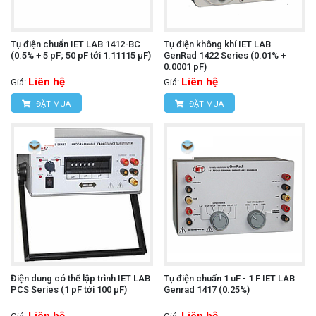
Tụ điện chuẩn IET LAB 1412-BC
Tụ điện không khí IET LAB
(0.5% + 5 pF; 50 pF tới 1.11115 µF)
GenRad 1422 Series (0.01% +
0.0001 pF)
Liên hệ
Liên hệ
Giá:
Giá:
ĐẶT MUA
ĐẶT MUA
Điện dung có thể lập trình IET LAB
Tụ điện chuẩn 1 uF - 1 F IET LAB
PCS Series (1 pF tới 100 µF)
Genrad 1417 (0.25%)
Liên hệ
Liên hệ