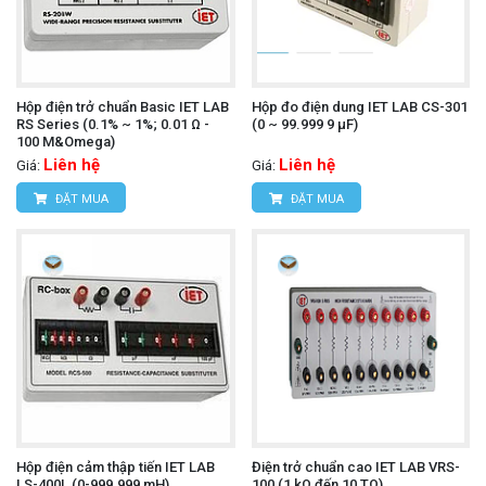
Hộp điện trở chuẩn Basic IET LAB
Hộp đo điện dung IET LAB CS-301
RS Series (0.1% ~ 1%; 0.01 Ω -
(0 ~ 99.999 9 µF)
100 M&Omega)
Liên hệ
Liên hệ
Giá:
Giá:
ĐẶT MUA
ĐẶT MUA
Hộp điện cảm thập tiến IET LAB
Điện trở chuẩn cao IET LAB VRS-
LS-400L (0-999.999 mH)
100 (1 kΩ đến 10 TΩ)