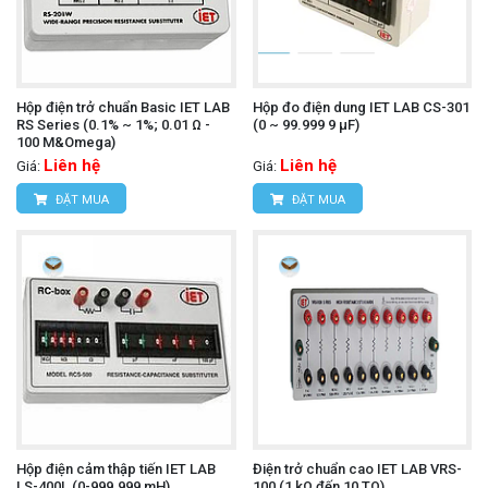
Hộp điện trở chuẩn Basic IET LAB
Hộp đo điện dung IET LAB CS-301
RS Series (0.1% ~ 1%; 0.01 Ω -
(0 ~ 99.999 9 µF)
100 M&Omega)
Liên hệ
Liên hệ
Giá:
Giá:
ĐẶT MUA
ĐẶT MUA
Hộp điện cảm thập tiến IET LAB
Điện trở chuẩn cao IET LAB VRS-
LS-400L (0-999.999 mH)
100 (1 kΩ đến 10 TΩ)