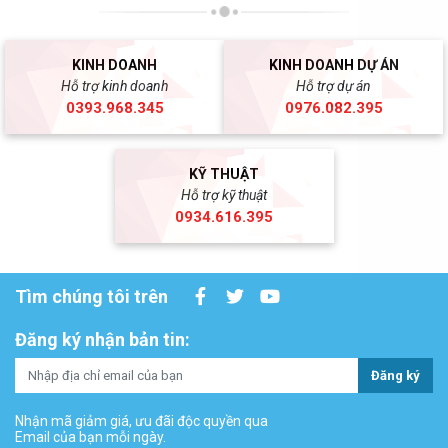
KINH DOANH
KINH DOANH DỰ ÁN
Hỗ trợ kinh doanh
Hỗ trợ dự án
0393.968.345
0976.082.395
KỸ THUẬT
Hỗ trợ kỹ thuật
0934.616.395
Tìm chúng tôi trên
Đăng ký nhận bản tin:
Đăng ký
Nhận mã giảm giá, ưu đãi độc quyền qua
Email của bạn mỗi ngày.