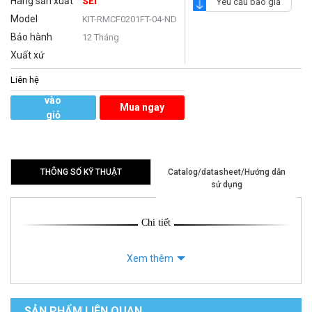
Hãng sản xuất
SEI
Yêu cầu báo giá
Model
KIT-RMCF0201FT-04-ND
Bảo hành
12 Tháng
Xuất xứ
Liên hệ
Thêm
vào
Mua ngay
giỏ
hàng
THÔNG SỐ KỸ THUẬT
Catalog/datasheet/Hướng dẫn
sử dụng
Chi tiết
Xem thêm
SẢN PHẨM LIÊN QUAN