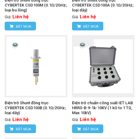
Điện trở Shunt đồng trục
Điện trở Shunt đồng trục
CYBERTEK CSD100M (0.1Ω/2GHz;
CYBERTEK CSD100A (0.1Ω/2GHz;
loại bu lông)
loại dây)
Liên hệ
Liên hệ
Giá:
Giá:
ĐẶT MUA
ĐẶT MUA
Điện trở Shunt đồng trục
Điện trở chuẩn công suất IET LAB
CYBERTEK CSD100B (0.1Ω/2GHz;
HRRS-B-9-1k-10KV (1 kΩ to 1 TΩ,
loại dây)
Max 10kV)
Liên hệ
Liên hệ
Giá:
Giá:
ĐẶT MUA
ĐẶT MUA