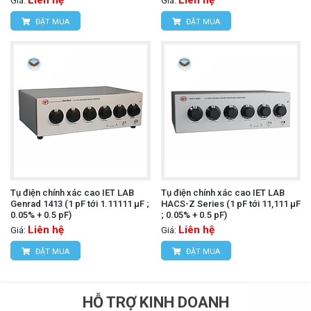
Giá:
Giá:
ĐẶT MUA
ĐẶT MUA
Tụ điện chính xác cao IET LAB
Tụ điện chính xác cao IET LAB
Genrad 1413 (1 pF tới 1.11111 µF ;
HACS-Z Series (1 pF tới 11,111 µF
0.05% + 0.5 pF)
; 0.05% + 0.5 pF)
Liên hệ
Liên hệ
Giá:
Giá:
ĐẶT MUA
ĐẶT MUA
HỖ TRỢ KINH DOANH