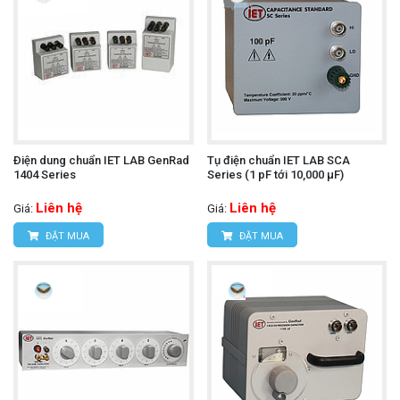
Ðiện dung chuẩn IET LAB GenRad
Tụ điện chuẩn IET LAB SCA
1404 Series
Series (1 pF tới 10,000 µF)
Liên hệ
Liên hệ
Giá:
Giá:
ĐẶT MUA
ĐẶT MUA