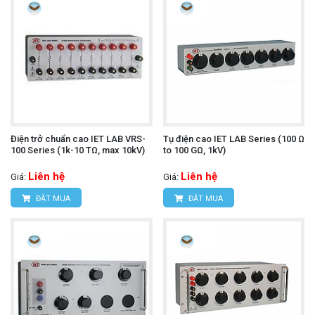
Điện trở chuẩn cao IET LAB VRS-
Tụ điện cao IET LAB Series (100 Ω
100 Series (1k-10 TΩ, max 10kV)
to 100 GΩ, 1kV)
Liên hệ
Liên hệ
Giá:
Giá:
ĐẶT MUA
ĐẶT MUA