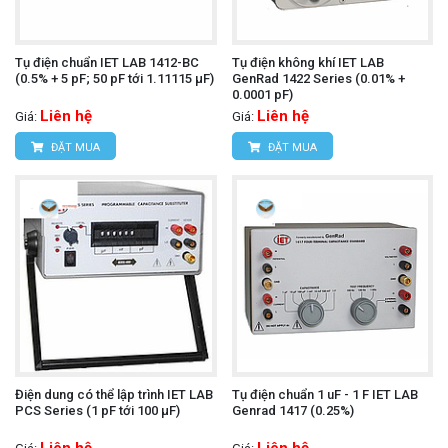
Tụ điện chuẩn IET LAB 1412-BC
Tụ điện không khí IET LAB
(0.5% + 5 pF; 50 pF tới 1.11115 µF)
GenRad 1422 Series (0.01% +
0.0001 pF)
Liên hệ
Liên hệ
Giá:
Giá:
ĐẶT MUA
ĐẶT MUA
Điện dung có thể lập trình IET LAB
Tụ điện chuẩn 1 uF - 1 F IET LAB
PCS Series (1 pF tới 100 µF)
Genrad 1417 (0.25%)
Liên hệ
Liên hệ