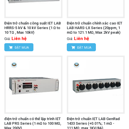
Điện trở chuẩn công suất IET LAB
Điện trở chuẩn chính xác cao IET
HRRS-5 kV & 10 kV Series (1 Ω to
LAB HARS-LX Series (20ppm, 1
10 TΩ , Max 10kV)
mΩ to 121.1 MΩ, Max 2kV peak)
Liên hệ
Liên hệ
Giá:
Giá:
ĐẶT MUA
ĐẶT MUA
điện trở chuẩn có thể lập trình IET
Điện trở chuẩn IET LAB GenRad
LAB PRS Series (1 mΩ to 100 MΩ,
1433 Series (+0.01%; 1 mΩ -
Max 200V)
111,MΩ, max 1KV/8A)