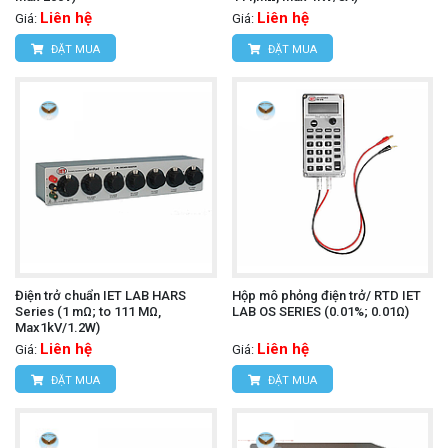
Liên hệ
Liên hệ
Giá:
Giá:
ĐẶT MUA
ĐẶT MUA
Điện trở chuẩn IET LAB HARS
Hộp mô phỏng điện trở/ RTD IET
Series (1 mΩ; to 111 MΩ,
LAB OS SERIES (0.01%; 0.01Ω)
Max1kV/1.2W)
Liên hệ
Liên hệ
Giá:
Giá:
ĐẶT MUA
ĐẶT MUA