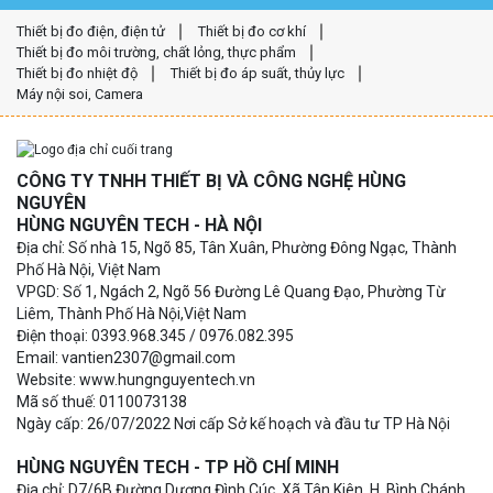
Thiết bị đo điện, điện tử
Thiết bị đo cơ khí
Thiết bị đo môi trường, chất lỏng, thực phẩm
Thiết bị đo nhiệt độ
Thiết bị đo áp suất, thủy lực
Máy nội soi, Camera
CÔNG TY TNHH THIẾT BỊ VÀ CÔNG NGHỆ HÙNG
NGUYÊN
HÙNG NGUYÊN TECH - HÀ NỘI
Địa chỉ: Số nhà 15, Ngõ 85, Tân Xuân, Phường Đông Ngạc, Thành
Phố Hà Nội, Việt Nam
VPGD: Số 1, Ngách 2, Ngõ 56 Đường Lê Quang Đạo, Phường Từ
Liêm, Thành Phố Hà Nội,Việt Nam
Điện thoại: 0393.968.345 / 0976.082.395
Email: vantien2307@gmail.com
Website: www.hungnguyentech.vn
Mã số thuế: 0110073138
Ngày cấp: 26/07/2022 Nơi cấp Sở kế hoạch và đầu tư TP Hà Nội
HÙNG NGUYÊN TECH - TP HỒ CHÍ MINH
Địa chỉ: D7/6B Đường Dương Đình Cúc, Xã Tân Kiên, H. Bình Chánh,