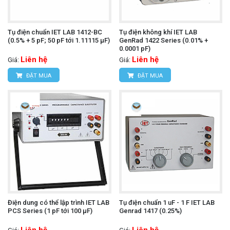
Tụ điện chuẩn IET LAB 1412-BC
Tụ điện không khí IET LAB
(0.5% + 5 pF; 50 pF tới 1.11115 µF)
GenRad 1422 Series (0.01% +
0.0001 pF)
Liên hệ
Liên hệ
Giá:
Giá:
ĐẶT MUA
ĐẶT MUA
Điện dung có thể lập trình IET LAB
Tụ điện chuẩn 1 uF - 1 F IET LAB
PCS Series (1 pF tới 100 µF)
Genrad 1417 (0.25%)
Liên hệ
Liên hệ