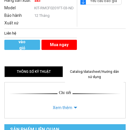
Hãng sản xuất
SEI
Yêu cầu báo giá
Model
KIT-RMCF0201FT-03-ND
Bảo hành
12 Tháng
Xuất xứ
Liên hệ
Thêm
vào
Mua ngay
giỏ
hàng
THÔNG SỐ KỸ THUẬT
Catalog/datasheet/Hướng dẫn
sử dụng
Chi tiết
Xem thêm
SẢN PHẨM LIÊN QUAN