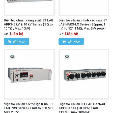
Điện trở chuẩn công suất IET LAB
Điện trở chuẩn chính xác cao IET
HRRS-5 kV & 10 kV Series (1 Ω to
LAB HARS-LX Series (20ppm, 1
10 TΩ , Max 10kV)
mΩ to 121.1 MΩ, Max 2kV peak)
Liên hệ
Liên hệ
Giá:
Giá:
ĐẶT MUA
ĐẶT MUA
điện trở chuẩn có thể lập trình IET
Điện trở chuẩn IET LAB GenRad
LAB PRS Series (1 mΩ to 100 MΩ,
1433 Series (+0.01%; 1 mΩ -
Max 200V)
111,MΩ, max 1KV/8A)