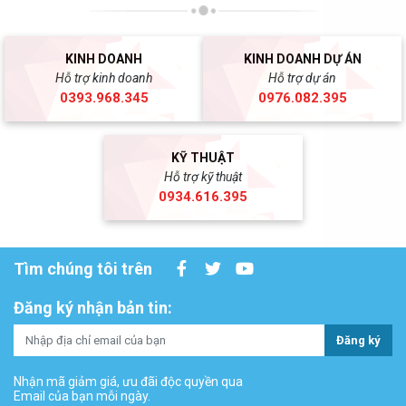
KINH DOANH
KINH DOANH DỰ ÁN
Hỗ trợ kinh doanh
Hỗ trợ dự án
0393.968.345
0976.082.395
KỸ THUẬT
Hỗ trợ kỹ thuật
0934.616.395
Tìm chúng tôi trên
Đăng ký nhận bản tin:
Đăng ký
Nhận mã giảm giá, ưu đãi độc quyền qua
Email của bạn mỗi ngày.