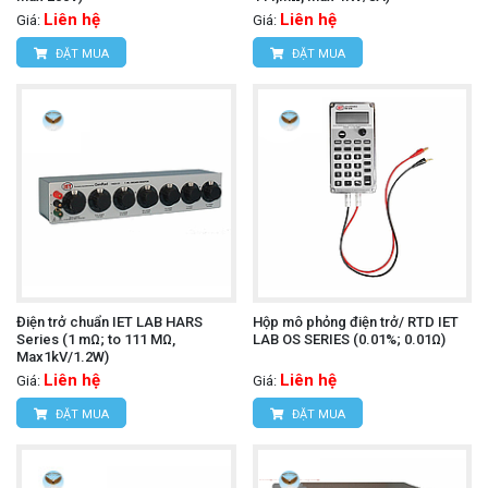
Liên hệ
Liên hệ
Giá:
Giá:
ĐẶT MUA
ĐẶT MUA
Điện trở chuẩn IET LAB HARS
Hộp mô phỏng điện trở/ RTD IET
Series (1 mΩ; to 111 MΩ,
LAB OS SERIES (0.01%; 0.01Ω)
Max1kV/1.2W)
Liên hệ
Liên hệ
Giá:
Giá:
ĐẶT MUA
ĐẶT MUA