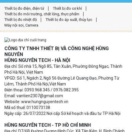
Thiết bị đo điện, điện tử
Thiết bị đo cơ khí
Thiết bị đo môi trường, chất lỏng, thực phẩm
Thiết bị đo nhiệt độ
Thiết bị đo áp suất, thủy lực
Máy nội soi, Camera
CÔNG TY TNHH THIẾT BỊ VÀ CÔNG NGHỆ HÙNG
NGUYÊN
HÙNG NGUYÊN TECH - HÀ NỘI
Địa chỉ: Số nhà 15, Ngõ 85, Tân Xuân, Phường Đông Ngạc, Thành
Phố Hà Nội, Việt Nam
VPGD: Số 1, Ngách 2, Ngõ 56 Đường Lê Quang Đạo, Phường Từ
Liêm, Thành Phố Hà Nội,Việt Nam
Điện thoại: 0393.968.345 / 0976.082.395
Email: vantien2307@gmail.com
Website: www.hungnguyentech.vn
Mã số thuế: 0110073138
Ngày cấp: 26/07/2022 Nơi cấp Sở kế hoạch và đầu tư TP Hà Nội
HÙNG NGUYÊN TECH - TP HỒ CHÍ MINH
Địa chỉ: D7/6B Đường Dương Đình Cúc, Xã Tân Kiên, H. Bình Chánh,