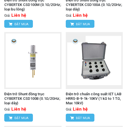
Điện trở Shunt đồng trục
Điện trở Shunt đồng trục
CYBERTEK CSD100M (0.1Ω/2GHz;
CYBERTEK CSD100A (0.1Ω/2GHz;
loại bu lông)
loại dây)
Liên hệ
Liên hệ
Giá:
Giá:
ĐẶT MUA
ĐẶT MUA
Điện trở Shunt đồng trục
Điện trở chuẩn công suất IET LAB
CYBERTEK CSD100B (0.1Ω/2GHz;
HRRS-B-9-1k-10KV (1 kΩ to 1 TΩ,
loại dây)
Max 10kV)
Liên hệ
Liên hệ
Giá:
Giá:
ĐẶT MUA
ĐẶT MUA