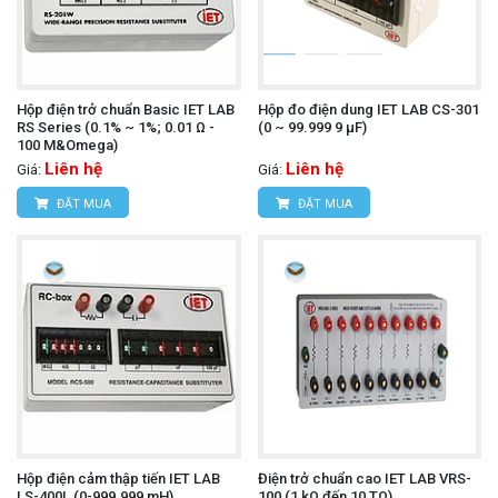
Hộp điện trở chuẩn Basic IET LAB
Hộp đo điện dung IET LAB CS-301
RS Series (0.1% ~ 1%; 0.01 Ω -
(0 ~ 99.999 9 µF)
100 M&Omega)
Liên hệ
Liên hệ
Giá:
Giá:
ĐẶT MUA
ĐẶT MUA
Hộp điện cảm thập tiến IET LAB
Điện trở chuẩn cao IET LAB VRS-
LS-400L (0-999.999 mH)
100 (1 kΩ đến 10 TΩ)