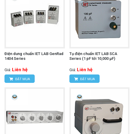
Ðiện dung chuẩn IET LAB GenRad
Tụ điện chuẩn IET LAB SCA
1404 Series
Series (1 pF tới 10,000 µF)
Liên hệ
Liên hệ
Giá:
Giá:
ĐẶT MUA
ĐẶT MUA