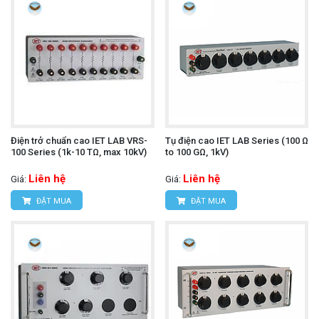
Điện trở chuẩn cao IET LAB VRS-
Tụ điện cao IET LAB Series (100 Ω
100 Series (1k-10 TΩ, max 10kV)
to 100 GΩ, 1kV)
Liên hệ
Liên hệ
Giá:
Giá:
ĐẶT MUA
ĐẶT MUA