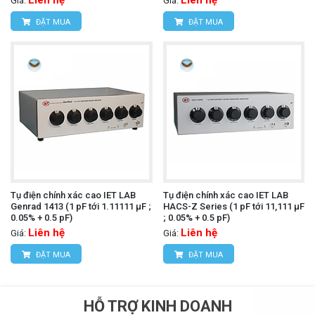
Giá:
Giá:
ĐẶT MUA
ĐẶT MUA
Tụ điện chính xác cao IET LAB
Tụ điện chính xác cao IET LAB
Genrad 1413 (1 pF tới 1.11111 µF ;
HACS-Z Series (1 pF tới 11,111 µF
0.05% + 0.5 pF)
; 0.05% + 0.5 pF)
Liên hệ
Liên hệ
Giá:
Giá:
ĐẶT MUA
ĐẶT MUA
HỖ TRỢ KINH DOANH