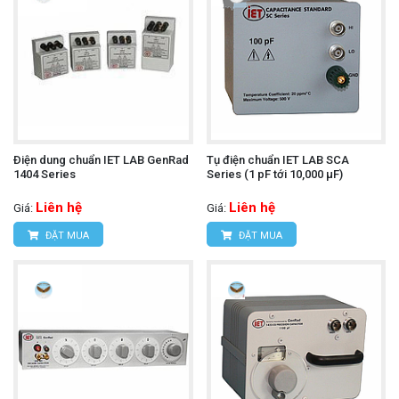
Ðiện dung chuẩn IET LAB GenRad
Tụ điện chuẩn IET LAB SCA
1404 Series
Series (1 pF tới 10,000 µF)
Liên hệ
Liên hệ
Giá:
Giá:
ĐẶT MUA
ĐẶT MUA