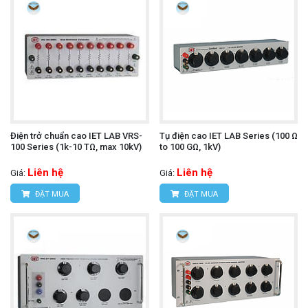
Điện trở chuẩn cao IET LAB VRS-
Tụ điện cao IET LAB Series (100 Ω
100 Series (1k-10 TΩ, max 10kV)
to 100 GΩ, 1kV)
Liên hệ
Liên hệ
Giá:
Giá:
ĐẶT MUA
ĐẶT MUA