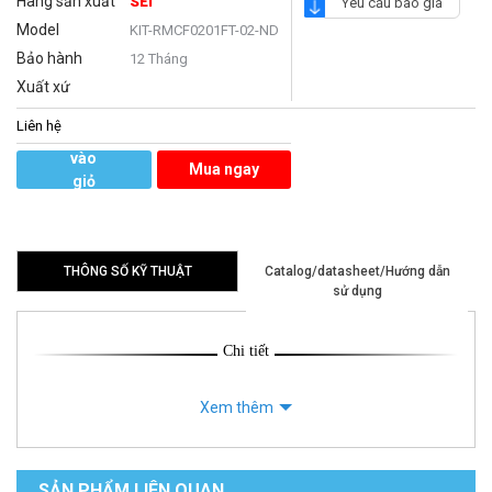
Hãng sản xuất
SEI
Yêu cầu báo giá
Model
KIT-RMCF0201FT-02-ND
Bảo hành
12 Tháng
Xuất xứ
Liên hệ
Thêm
vào
Mua ngay
giỏ
hàng
THÔNG SỐ KỸ THUẬT
Catalog/datasheet/Hướng dẫn
sử dụng
Chi tiết
Xem thêm
SẢN PHẨM LIÊN QUAN