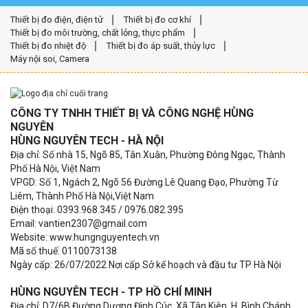
Thiết bị đo điện, điện tử
Thiết bị đo cơ khí
Thiết bị đo môi trường, chất lỏng, thực phẩm
Thiết bị đo nhiệt độ
Thiết bị đo áp suất, thủy lực
Máy nội soi, Camera
CÔNG TY TNHH THIẾT BỊ VÀ CÔNG NGHỆ HÙNG
NGUYÊN
HÙNG NGUYÊN TECH - HÀ NỘI
Địa chỉ: Số nhà 15, Ngõ 85, Tân Xuân, Phường Đông Ngạc, Thành
Phố Hà Nội, Việt Nam
VPGD: Số 1, Ngách 2, Ngõ 56 Đường Lê Quang Đạo, Phường Từ
Liêm, Thành Phố Hà Nội,Việt Nam
Điện thoại: 0393.968.345 / 0976.082.395
Email: vantien2307@gmail.com
Website: www.hungnguyentech.vn
Mã số thuế: 0110073138
Ngày cấp: 26/07/2022 Nơi cấp Sở kế hoạch và đầu tư TP Hà Nội
HÙNG NGUYÊN TECH - TP HỒ CHÍ MINH
Địa chỉ: D7/6B Đường Dương Đình Cúc, Xã Tân Kiên, H. Bình Chánh,