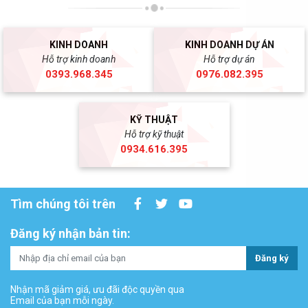
KINH DOANH
KINH DOANH DỰ ÁN
Hỗ trợ kinh doanh
Hỗ trợ dự án
0393.968.345
0976.082.395
KỸ THUẬT
Hỗ trợ kỹ thuật
0934.616.395
Tìm chúng tôi trên
Đăng ký nhận bản tin:
Đăng ký
Nhận mã giảm giá, ưu đãi độc quyền qua
Email của bạn mỗi ngày.