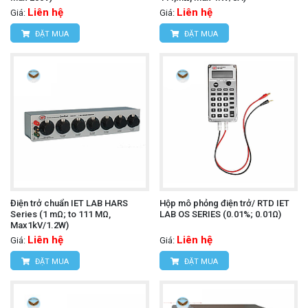
Liên hệ
Liên hệ
Giá:
Giá:
ĐẶT MUA
ĐẶT MUA
Điện trở chuẩn IET LAB HARS
Hộp mô phỏng điện trở/ RTD IET
Series (1 mΩ; to 111 MΩ,
LAB OS SERIES (0.01%; 0.01Ω)
Max1kV/1.2W)
Liên hệ
Liên hệ
Giá:
Giá:
ĐẶT MUA
ĐẶT MUA