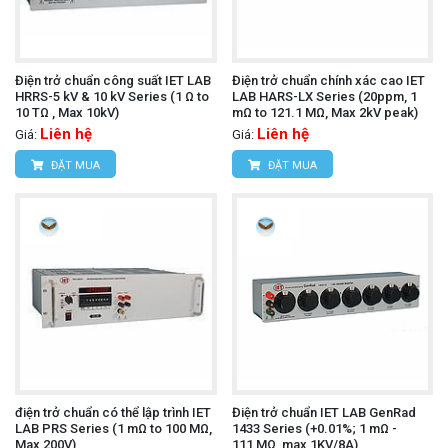
Điện trở chuẩn công suất IET LAB
Điện trở chuẩn chính xác cao IET
HRRS-5 kV & 10 kV Series (1 Ω to
LAB HARS-LX Series (20ppm, 1
10 TΩ , Max 10kV)
mΩ to 121.1 MΩ, Max 2kV peak)
Liên hệ
Liên hệ
Giá:
Giá:
ĐẶT MUA
ĐẶT MUA
điện trở chuẩn có thể lập trình IET
Điện trở chuẩn IET LAB GenRad
LAB PRS Series (1 mΩ to 100 MΩ,
1433 Series (+0.01%; 1 mΩ -
Max 200V)
111,MΩ, max 1KV/8A)