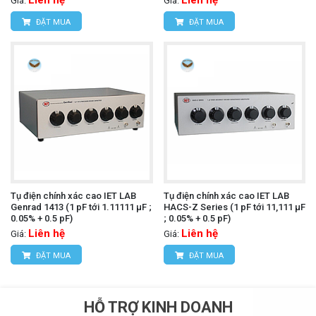
Giá:
Giá:
ĐẶT MUA
ĐẶT MUA
Tụ điện chính xác cao IET LAB
Tụ điện chính xác cao IET LAB
Genrad 1413 (1 pF tới 1.11111 µF ;
HACS-Z Series (1 pF tới 11,111 µF
0.05% + 0.5 pF)
; 0.05% + 0.5 pF)
Liên hệ
Liên hệ
Giá:
Giá:
ĐẶT MUA
ĐẶT MUA
HỖ TRỢ KINH DOANH