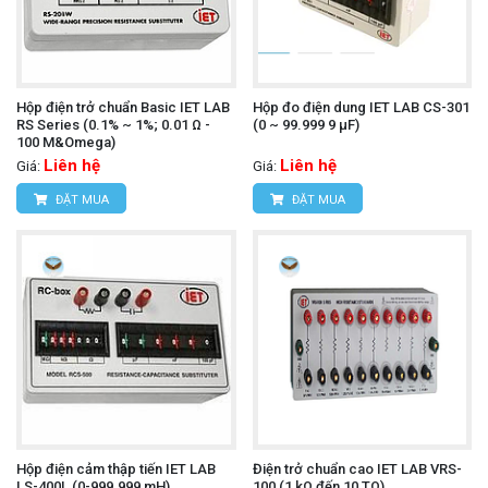
Hộp điện trở chuẩn Basic IET LAB
Hộp đo điện dung IET LAB CS-301
RS Series (0.1% ~ 1%; 0.01 Ω -
(0 ~ 99.999 9 µF)
100 M&Omega)
Liên hệ
Liên hệ
Giá:
Giá:
ĐẶT MUA
ĐẶT MUA
Hộp điện cảm thập tiến IET LAB
Điện trở chuẩn cao IET LAB VRS-
LS-400L (0-999.999 mH)
100 (1 kΩ đến 10 TΩ)