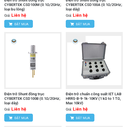
Điện trở Shunt đồng trục
Điện trở Shunt đồng trục
CYBERTEK CSD100M (0.1Ω/2GHz;
CYBERTEK CSD100A (0.1Ω/2GHz;
loại bu lông)
loại dây)
Liên hệ
Liên hệ
Giá:
Giá:
ĐẶT MUA
ĐẶT MUA
Điện trở Shunt đồng trục
Điện trở chuẩn công suất IET LAB
CYBERTEK CSD100B (0.1Ω/2GHz;
HRRS-B-9-1k-10KV (1 kΩ to 1 TΩ,
loại dây)
Max 10kV)
Liên hệ
Liên hệ
Giá:
Giá:
ĐẶT MUA
ĐẶT MUA