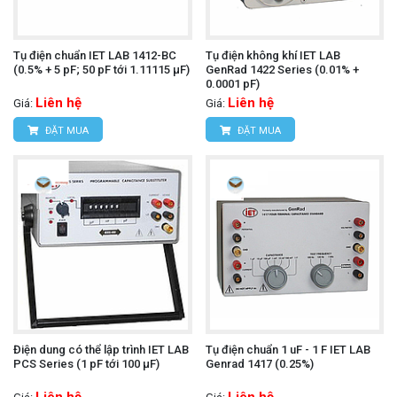
Tụ điện chuẩn IET LAB 1412-BC
Tụ điện không khí IET LAB
(0.5% + 5 pF; 50 pF tới 1.11115 µF)
GenRad 1422 Series (0.01% +
0.0001 pF)
Liên hệ
Liên hệ
Giá:
Giá:
ĐẶT MUA
ĐẶT MUA
Điện dung có thể lập trình IET LAB
Tụ điện chuẩn 1 uF - 1 F IET LAB
PCS Series (1 pF tới 100 µF)
Genrad 1417 (0.25%)
Liên hệ
Liên hệ