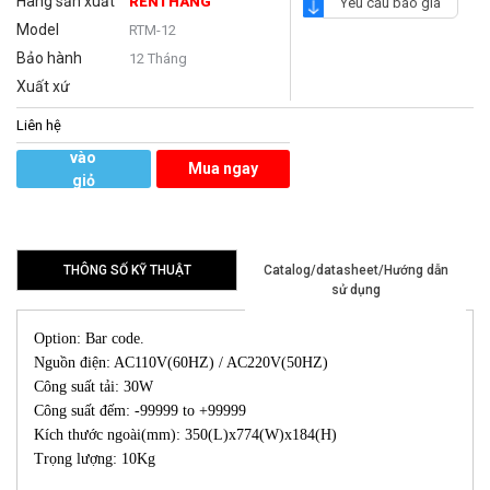
Hãng sản xuất
RENTHANG
Yêu cầu báo giá
Model
RTM-12
Bảo hành
12 Tháng
Xuất xứ
Liên hệ
Thêm
vào
Mua ngay
giỏ
hàng
THÔNG SỐ KỸ THUẬT
Catalog/datasheet/Hướng dẫn
sử dụng
Option: Bar code.
Nguồn điện: AC110V(60HZ) / AC220V(50HZ)
Công suất tải: 30W
Công suất đếm: -99999 to +99999
Kích thước ngoài(mm): 350(L)x774(W)x184(H)
Trọng lượng: 10Kg