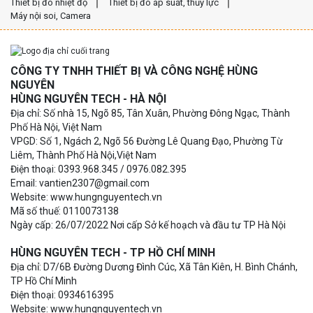
Thiết bị đo nhiệt độ
Thiết bị đo áp suất, thủy lực
Máy nội soi, Camera
CÔNG TY TNHH THIẾT BỊ VÀ CÔNG NGHỆ HÙNG
NGUYÊN
HÙNG NGUYÊN TECH - HÀ NỘI
Địa chỉ: Số nhà 15, Ngõ 85, Tân Xuân, Phường Đông Ngạc, Thành
Phố Hà Nội, Việt Nam
VPGD: Số 1, Ngách 2, Ngõ 56 Đường Lê Quang Đạo, Phường Từ
Liêm, Thành Phố Hà Nội,Việt Nam
Điện thoại: 0393.968.345 / 0976.082.395
Email: vantien2307@gmail.com
Website: www.hungnguyentech.vn
Mã số thuế: 0110073138
Ngày cấp: 26/07/2022 Nơi cấp Sở kế hoạch và đầu tư TP Hà Nội
HÙNG NGUYÊN TECH - TP HỒ CHÍ MINH
Địa chỉ: D7/6B Đường Dương Đình Cúc, Xã Tân Kiên, H. Bình Chánh,
TP Hồ Chí Minh
Điện thoại: 0934616395
Website: www.hungnguyentech.vn