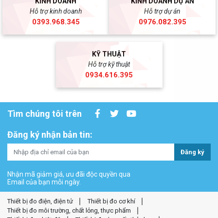
KINH DOANH
KINH DOANH DỰ ÁN
Hỗ trợ kinh doanh
Hỗ trợ dự án
0393.968.345
0976.082.395
KỸ THUẬT
Hỗ trợ kỹ thuật
0934.616.395
Tìm chúng tôi trên
Đăng ký nhận bản tin:
Đăng ký
Nhận mã giảm giá, ưu đãi độc quyền qua
Email của bạn mỗi ngày.
Thiết bị đo điện, điện tử
Thiết bị đo cơ khí
Thiết bị đo môi trường, chất lỏng, thực phẩm