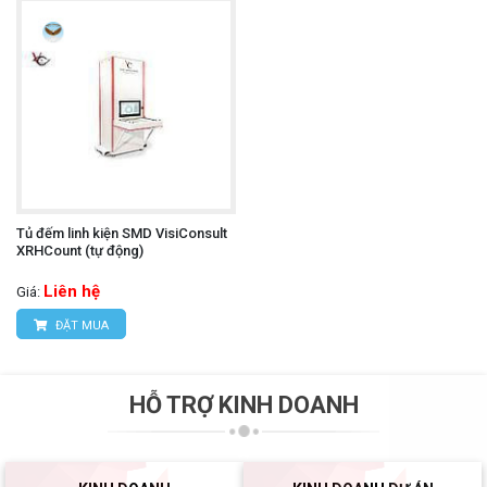
Tủ đếm linh kiện SMD VisiConsult
XRHCount (tự động)
Liên hệ
Giá:
ĐẶT MUA
HỖ TRỢ KINH DOANH