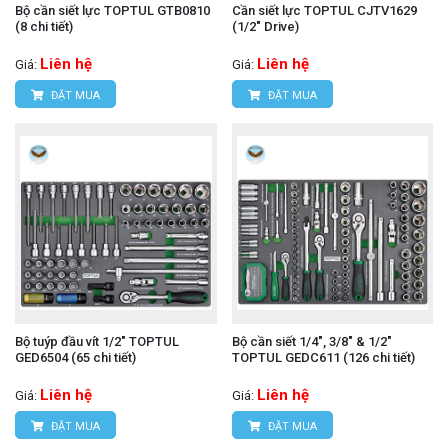
Bộ cần siết lực TOPTUL GTB0810
Cần siết lực TOPTUL CJTV1629
(8 chi tiết)
(1/2" Drive)
Liên hệ
Liên hệ
Giá:
Giá:
ĐẶT MUA
ĐẶT MUA
Bộ tuýp đầu vít 1/2" TOPTUL
Bộ cần siết 1/4", 3/8" & 1/2"
GED6504 (65 chi tiết)
TOPTUL GEDC611 (126 chi tiết)
Liên hệ
Liên hệ
Giá:
Giá:
ĐẶT MUA
ĐẶT MUA