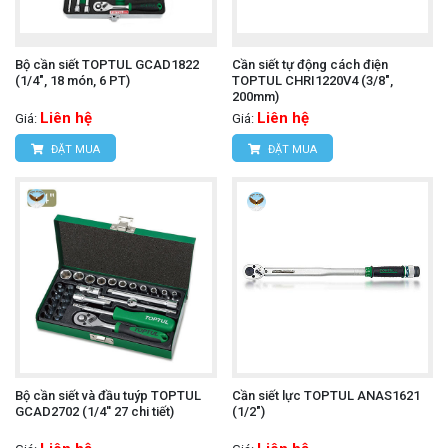
Bộ cần siết TOPTUL GCAD1822
Cần siết tự động cách điện
(1/4", 18 món, 6 PT)
TOPTUL CHRI1220V4 (3/8",
200mm)
Liên hệ
Liên hệ
Giá:
Giá:
ĐẶT MUA
ĐẶT MUA
Bộ cần siết và đầu tuýp TOPTUL
Cần siết lực TOPTUL ANAS1621
GCAD2702 (1/4'' 27 chi tiết)
(1/2")