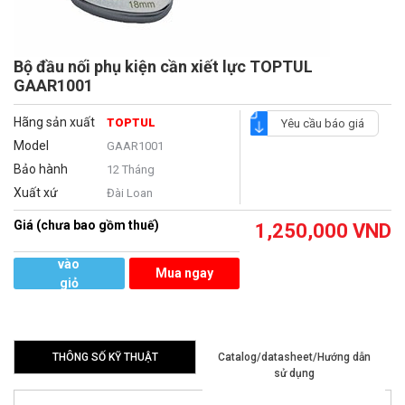
Bộ đầu nối phụ kiện cần xiết lực TOPTUL
GAAR1001
Hãng sản xuất
TOPTUL
Yêu cầu báo giá
Model
GAAR1001
Bảo hành
12 Tháng
Xuất xứ
Đài Loan
Giá (chưa bao gồm thuế)
1,250,000
VND
Thêm
vào
Mua ngay
giỏ
hàng
THÔNG SỐ KỸ THUẬT
Catalog/datasheet/Hướng dẫn
sử dụng