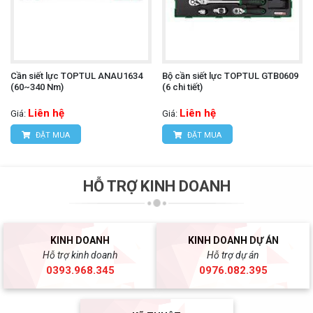
Cần siết lực TOPTUL ANAU1634
Bộ cần siết lực TOPTUL GTB0609
(60~340 Nm)
(6 chi tiết)
Liên hệ
Liên hệ
Giá:
Giá:
ĐẶT MUA
ĐẶT MUA
HỖ TRỢ KINH DOANH
KINH DOANH
KINH DOANH DỰ ÁN
Hỗ trợ kinh doanh
Hỗ trợ dự án
0393.968.345
0976.082.395