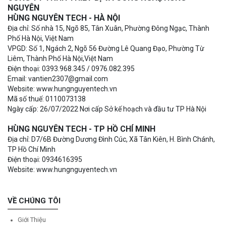
NGUYÊN
HÙNG NGUYÊN TECH - HÀ NỘI
Địa chỉ: Số nhà 15, Ngõ 85, Tân Xuân, Phường Đông Ngạc, Thành
Phố Hà Nội, Việt Nam
VPGD: Số 1, Ngách 2, Ngõ 56 Đường Lê Quang Đạo, Phường Từ
Liêm, Thành Phố Hà Nội,Việt Nam
Điện thoại: 0393.968.345 / 0976.082.395
Email: vantien2307@gmail.com
Website: www.hungnguyentech.vn
Mã số thuế: 0110073138
Ngày cấp: 26/07/2022 Nơi cấp Sở kế hoạch và đầu tư TP Hà Nội
HÙNG NGUYÊN TECH - TP HỒ CHÍ MINH
Địa chỉ: D7/6B Đường Dương Đình Cúc, Xã Tân Kiên, H. Bình Chánh,
TP Hồ Chí Minh
Điện thoại: 0934616395
Website: www.hungnguyentech.vn
VỀ CHÚNG TÔI
Giới Thiệu