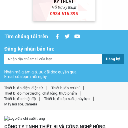
KỸ THUẬT
Hỗ trợ kỹ thuật
0934.616.395
Tìm chúng tôi trên
Đăng ký nhận bản tin:
Đăng ký
Nhận mã giảm giá, ưu đãi độc quyền qua
Email của bạn mỗi ngày.
Thiết bị đo điện, điện tử
Thiết bị đo cơ khí
Thiết bị đo môi trường, chất lỏng, thực phẩm
Thiết bị đo nhiệt độ
Thiết bị đo áp suất, thủy lực
Máy nội soi, Camera
CÔNG TY TNHH THIẾT BỊ VÀ CÔNG NGHỆ HÙNG