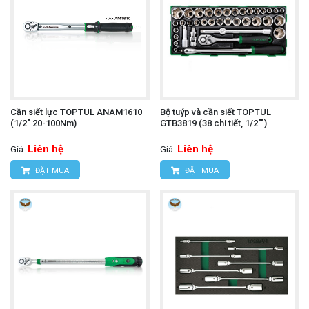
Cần siết lực TOPTUL ANAM1610
Bộ tuýp và cần siết TOPTUL
(1/2" 20-100Nm)
GTB3819 (38 chi tiết, 1/2"")
Liên hệ
Liên hệ
Giá:
Giá:
ĐẶT MUA
ĐẶT MUA