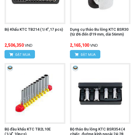
Bộ Khẩu KTC TB214 (1/4",17 pcs)
Dụng cụ tháo Bu lông KTC BSR30
(từ Ø6 đến Ø19 mm, dài 56mm)
2,506,350
2,165,100
VND
VND
ĐẶT MUA
ĐẶT MUA
Bộ đầu khẩu KTC TB2L10E
Bộ tháo Bu lông KTC BSR354 (4
(1/4",10pcs)
chiếc, đường kính ngoài 24-28