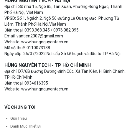
HÙNG NGUYÊN TECH - HÀ NỘI
Địa chỉ: Số nhà 15, Ngõ 85, Tân Xuân, Phường Đông Ngạc, Thành
Phố Hà Nội, Việt Nam
VPGD: Số 1, Ngách 2, Ngõ 56 Đường Lê Quang Đạo, Phường Từ
Liêm, Thành Phố Hà Nội,Việt Nam
Điện thoại: 0393.968.345 / 0976.082.395
Email: vantien2307@gmail.com
Website: www.hungnguyentech.vn
Mã số thuế: 0110073138
Ngày cấp: 26/07/2022 Nơi cấp Sở kế hoạch và đầu tư TP Hà Nội
HÙNG NGUYÊN TECH - TP HỒ CHÍ MINH
Địa chỉ: D7/6B Đường Dương Đình Cúc, Xã Tân Kiên, H. Bình Chánh,
TP Hồ Chí Minh
Điện thoại: 0934616395
Website: www.hungnguyentech.vn
VỀ CHÚNG TÔI
Giới Thiệu
Danh Mục Thiết Bị