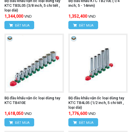
Bộ đầu khẩu vặn ốc loại dùng tay
Bộ đầu khẩu KTC TB210E (1/4
KTC TB3L05 (3/8 inch, 5 chi tiết ,
inch; 5 - 14mm)
loại dài)
1,344,000
1,352,400
VND
VND
ĐẶT MUA
ĐẶT MUA
Bộ đầu khẩu vặn ốc loại dùng tay
Bộ đầu khẩu vặn ốc loại dùng tay
KTC TB410E
KTC TB4L05 (1/2 inch, 5 chi tiết ,
loại dài)
1,618,050
1,776,600
VND
VND
ĐẶT MUA
ĐẶT MUA