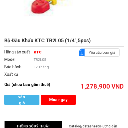
Bộ Đầu Khẩu KTC TB2L05 (1/4",5pcs)
Hãng sản xuất
KTC
Yêu cầu báo giá
Model
TB2L05
Bảo hành
12 Tháng
Xuất xứ
Giá (chưa bao gồm thuế)
1,278,900
VND
Thêm
vào
Mua ngay
giỏ
hàng
THÔNG SỐ KỸ THUẬT
Catalog/datasheet/Hướng dẫn