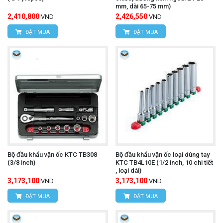
mm, dài 65-75 mm)
2,410,800
2,426,550
VND
VND
ĐẶT MUA
ĐẶT MUA
Bộ đầu khẩu vặn ốc KTC TB308
Bộ đầu khẩu vặn ốc loại dùng tay
(3/8 inch)
KTC TB4L10E (1/2 inch, 10 chi tiết
, loại dài)
3,173,100
3,173,100
VND
VND
ĐẶT MUA
ĐẶT MUA