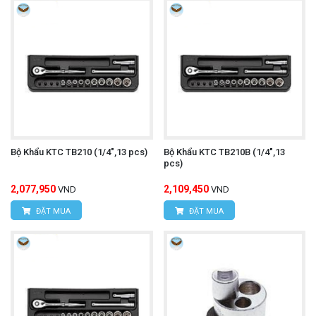
Bộ Khẩu KTC TB210 (1/4",13 pcs)
Bộ Khẩu KTC TB210B (1/4",13
pcs)
2,077,950
2,109,450
VND
VND
ĐẶT MUA
ĐẶT MUA