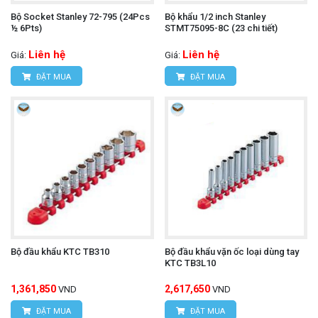
Bộ Socket Stanley 72-795 (24Pcs
Bộ khẩu 1/2 inch Stanley
½ 6Pts)
STMT75095-8C (23 chi tiết)
Liên hệ
Liên hệ
Giá:
Giá:
ĐẶT MUA
ĐẶT MUA
Bộ đầu khẩu KTC TB310
Bộ đầu khẩu vặn ốc loại dùng tay
KTC TB3L10
1,361,850
2,617,650
VND
VND
ĐẶT MUA
ĐẶT MUA