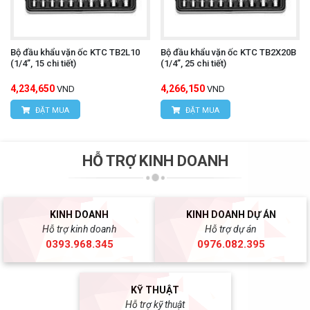
Bộ đầu khẩu vặn ốc KTC TB2L10
Bộ đầu khẩu vặn ốc KTC TB2X20B
(1/4”, 15 chi tiết)
(1/4”, 25 chi tiết)
4,234,650
4,266,150
VND
VND
ĐẶT MUA
ĐẶT MUA
HỖ TRỢ KINH DOANH
KINH DOANH
KINH DOANH DỰ ÁN
Hỗ trợ kinh doanh
Hỗ trợ dự án
0393.968.345
0976.082.395
KỸ THUẬT
Hỗ trợ kỹ thuật