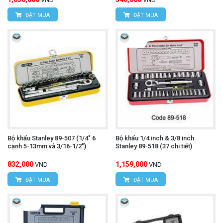
ĐẶT MUA
ĐẶT MUA
Bộ khẩu Stanley 89-507 (1/4" 6
Bộ khẩu 1/4 inch & 3/8 inch
cạnh 5-13mm và 3/16-1/2")
Stanley 89-518 (37 chi tiết)
832,000
1,159,000
VND
VND
ĐẶT MUA
ĐẶT MUA