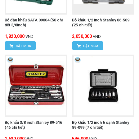
Bộ đầu khẩu SATA 09004 (58 chi
Bộ khẩu 1/2 inch Stanley 86-589
tiết 3/8inch)
(25 chi tiết)
1,820,000
2,050,000
VND
VND
ĐẶT MUA
ĐẶT MUA
Bộ khẩu 3/8 inch Stanley 89-516
Bộ khẩu 1/2 inch 6 cạnh Stanley
(46 chi tiết)
89-099 (7 chi tiết)
1,630,000
546,000
VND
VND