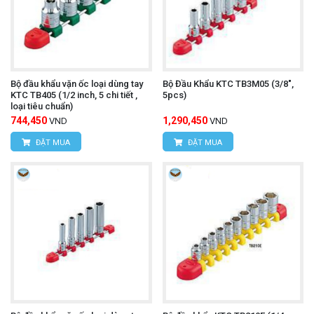
Bộ đầu khẩu vặn ốc loại dùng tay
Bộ Đầu Khẩu KTC TB3M05 (3/8",
KTC TB405 (1/2 inch, 5 chi tiết ,
5pcs)
loại tiêu chuẩn)
744,450
1,290,450
VND
VND
ĐẶT MUA
ĐẶT MUA