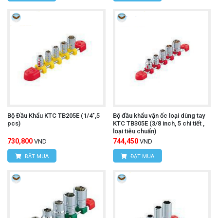
Bộ Đầu Khẩu KTC TB205E (1/4",5
Bộ đầu khẩu vặn ốc loại dùng tay
pcs)
KTC TB305E (3/8 inch, 5 chi tiết ,
loại tiêu chuẩn)
730,800
744,450
VND
VND
ĐẶT MUA
ĐẶT MUA