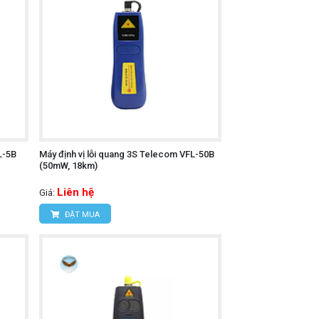
L-5B
Máy định vị lỗi quang 3S Telecom VFL-50B
(50mW, 18km)
Liên hệ
Giá:
ĐẶT MUA