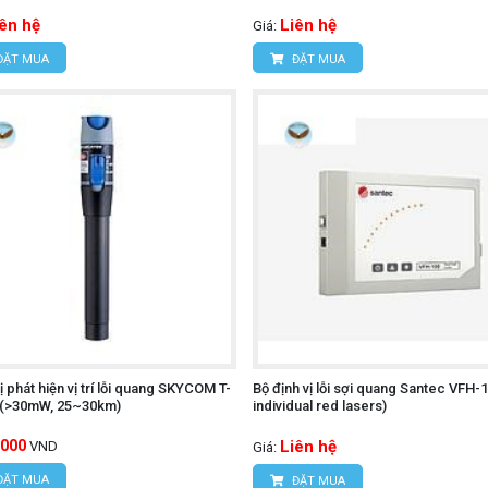
iên hệ
Liên hệ
Giá:
ĐẶT MUA
ĐẶT MUA
ị phát hiện vị trí lỗi quang SKYCOM T-
Bộ định vị lỗi sợi quang Santec VFH-
 (>30mW, 25~30km)
individual red lasers)
,000
Liên hệ
VND
Giá:
ĐẶT MUA
ĐẶT MUA