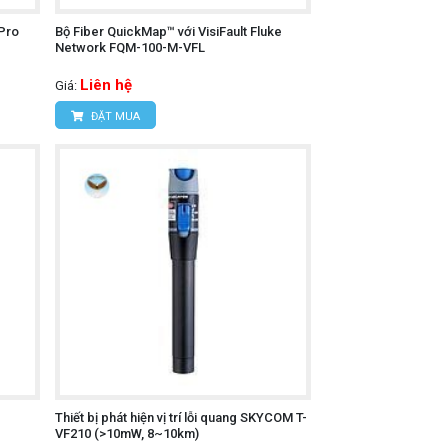
Pro
Bộ Fiber QuickMap™ với VisiFault Fluke
Network FQM-100-M-VFL
Liên hệ
Giá:
ĐẶT MUA
Thiết bị phát hiện vị trí lỗi quang SKYCOM T-
VF210 (>10mW, 8~10km)