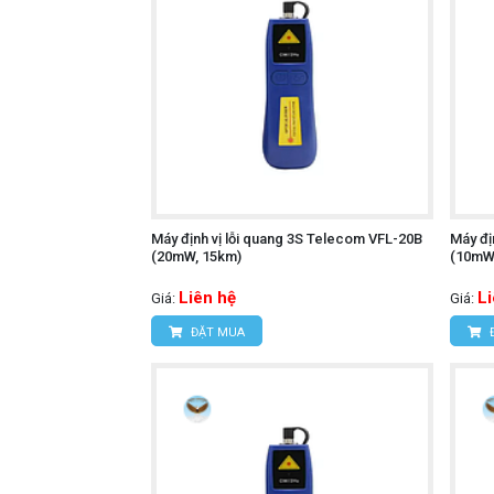
Máy định vị lỗi quang 3S Telecom VFL-20B
Máy đị
(20mW, 15km)
(10mW
Liên hệ
L
Giá:
Giá:
ĐẶT MUA