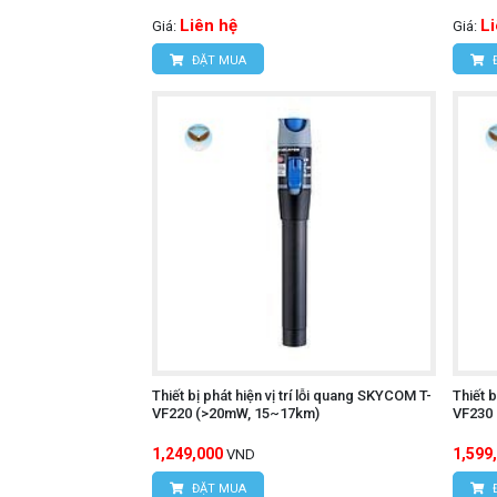
Liên hệ
L
Giá:
Giá:
ĐẶT MUA
Thiết bị phát hiện vị trí lỗi quang SKYCOM T-
Thiết b
VF220 (>20mW, 15~17km)
VF230
1,249,000
1,599
VND
ĐẶT MUA