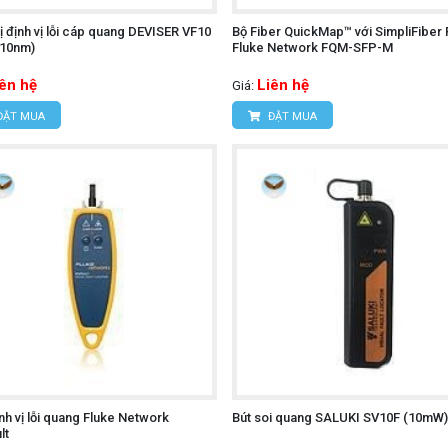
bị định vị lỗi cáp quang DEVISER VF10
Bộ Fiber QuickMap™ với SimpliFiber 
 10nm)
Fluke Network FQM-SFP-M
iên hệ
Liên hệ
Giá:
ĐẶT MUA
ĐẶT MUA
nh vị lỗi quang Fluke Network
Bút soi quang SALUKI SV10F (10mW)
lt