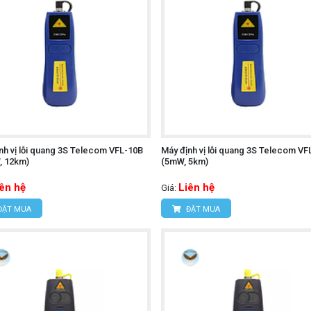
nh vị lỗi quang 3S Telecom VFL-10B
Máy định vị lỗi quang 3S Telecom VF
, 12km)
(5mW, 5km)
iên hệ
Liên hệ
Giá:
ĐẶT MUA
ĐẶT MUA