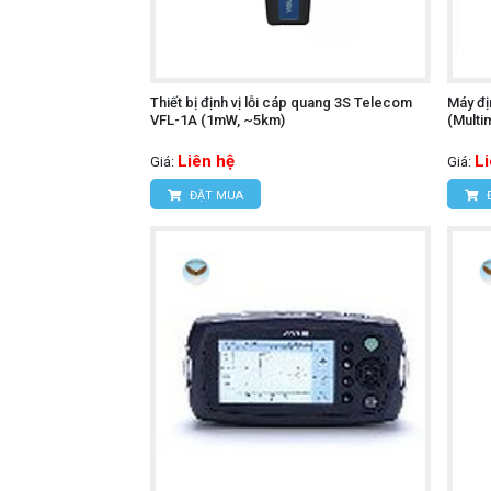
Thiết bị định vị lỗi cáp quang 3S Telecom
Máy đị
VFL-1A (1mW, ~5km)
(Multi
Liên hệ
L
Giá:
Giá:
ĐẶT MUA