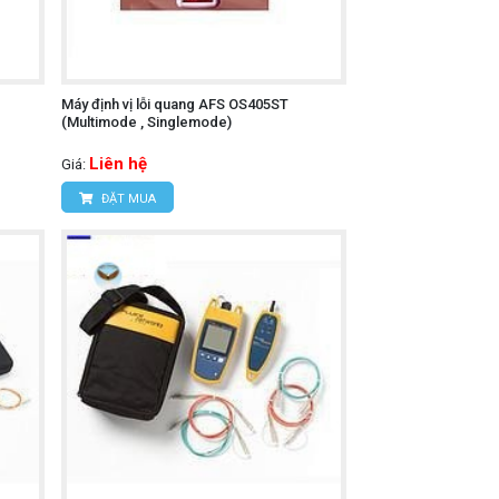
Máy định vị lỗi quang AFS OS405ST
(Multimode , Singlemode)
Liên hệ
Giá:
ĐẶT MUA