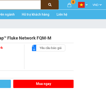
0
yên ngành
Hỗ trợ khách hàng
Liên hệ
Map™ Fluke Network FQM-M
rk
Yêu cầu báo giá
Mua ngay