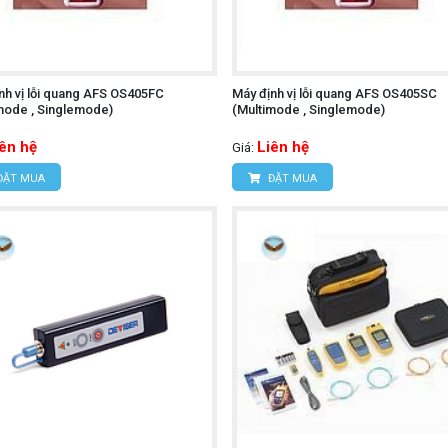
nh vị lỗi quang AFS OS405FC
Máy định vị lỗi quang AFS OS405SC
mode , Singlemode)
(Multimode , Singlemode)
iên hệ
Liên hệ
Giá:
ĐẶT MUA
ĐẶT MUA