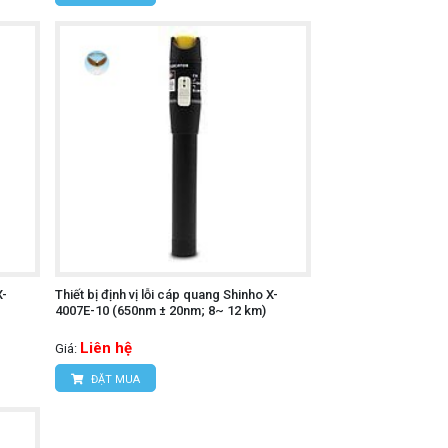
X-
Thiết bị định vị lỗi cáp quang Shinho X-
4007E-10 (650nm ± 20nm; 8~ 12 km)
Liên hệ
Giá:
ĐẶT MUA