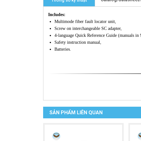
Thông số kỹ thuật
Includes:
Multimode fiber fault locator unit,
Screw on interchangeable SC adapter,
4-language Quick Reference Guide (manuals in 9
Safety instruction manual,
Batteries.
SẢN PHẨM LIÊN QUAN