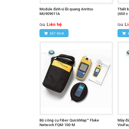
Module định vị lỗi quang Anritsu
Thiết 
MU909011A
(650 ±
Liên hệ
L
Giá:
Giá:
ĐẶT MUA
Bộ công cụ Fiber QuickMap™ Fluke
Máy đị
Network FQM-100-M
VisiFau