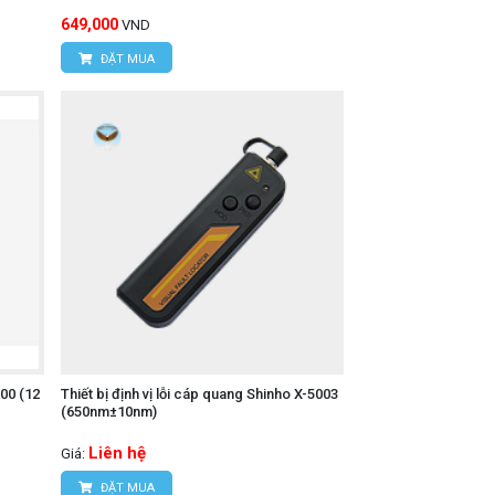
649,000
VND
ĐẶT MUA
100 (12
Thiết bị định vị lỗi cáp quang Shinho X-5003
(650nm±10nm)
Liên hệ
Giá:
ĐẶT MUA