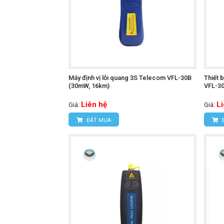
Máy định vị lỗi quang 3S Telecom VFL-30B
Thiết 
(30mW, 16km)
VFL-3
Liên hệ
L
Giá:
Giá:
ĐẶT MUA