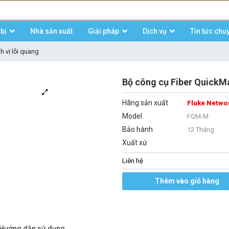
bị
Nhà sản xuất
Giải pháp
Dịch vụ
Tin tức chu
h vị lỗi quang
Bộ công cụ Fiber Quick
Hãng sản xuất
Fluke Netwo
Model
FQM-M
Bảo hành
12 Tháng
Xuất xứ
Liên hệ
Thêm vào giỏ hàng
/Hướng dẫn sử dụng