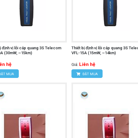
bị định vị lỗi cáp quang 3S Telecom
Thiết bị định vị lỗi cáp quang 3S Tel
0A (30mW, ~15km)
VFL-15A (15mW, ~14km)
iên hệ
Liên hệ
Giá:
ĐẶT MUA
ĐẶT MUA