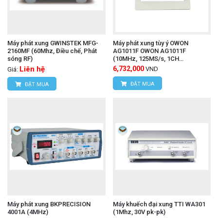
Máy phát xung GWINSTEK MFG-
Máy phát xung tùy ý OWON
2160MF (60Mhz, Điều chế, Phát
AG1011F OWON AG1011F
sóng RF)
(10MHz, 125MS/s, 1CH
modulation)
Liên hệ
6,732,000
VND
Giá:
ĐẶT MUA
ĐẶT MUA
Máy phát xung BKPRECISION
Máy khuếch đại xung TTI WA301
4001A (4MHz)
(1Mhz, 30V pk-pk)