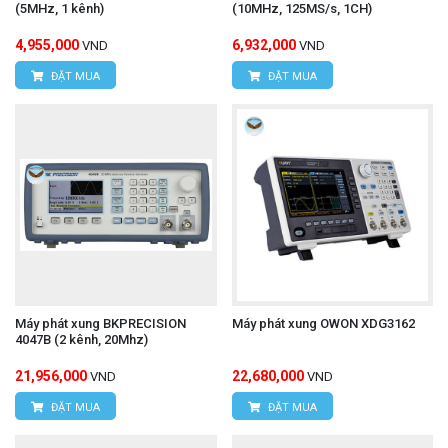
(5MHz, 1 kênh)
(10MHz, 125MS/s, 1CH)
4,955,000
6,932,000
VND
VND
ĐẶT MUA
ĐẶT MUA
Máy phát xung BKPRECISION
Máy phát xung OWON XDG3162
4047B (2 kênh, 20Mhz)
21,956,000
22,680,000
VND
VND
ĐẶT MUA
ĐẶT MUA