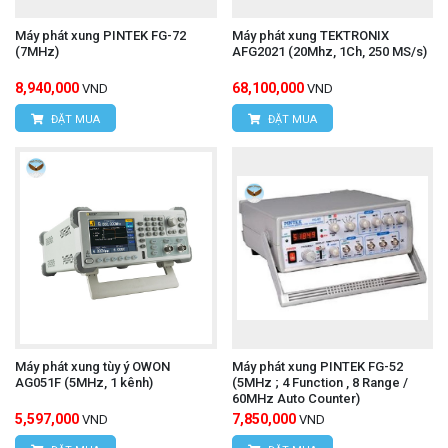
Máy phát xung PINTEK FG-72
Máy phát xung TEKTRONIX
(7MHz)
AFG2021 (20Mhz, 1Ch, 250 MS/s)
8,940,000
68,100,000
VND
VND
ĐẶT MUA
ĐẶT MUA
Máy phát xung tùy ý OWON
Máy phát xung PINTEK FG-52
AG051F (5MHz, 1 kênh)
(5MHz ; 4 Function , 8 Range /
60MHz Auto Counter)
5,597,000
7,850,000
VND
VND