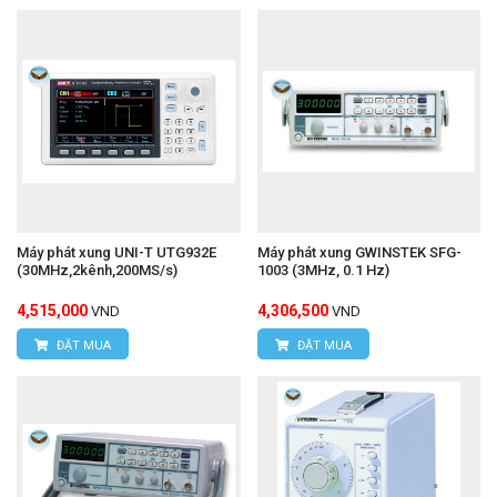
Máy phát xung UNI-T UTG932E
Máy phát xung GWINSTEK SFG-
(30MHz,2kênh,200MS/s)
1003 (3MHz, 0.1 Hz)
4,515,000
4,306,500
VND
VND
ĐẶT MUA
ĐẶT MUA