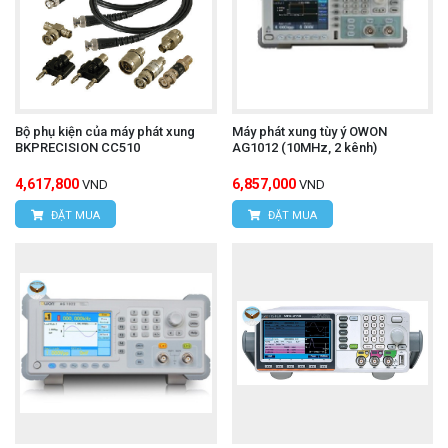
Bộ phụ kiện của máy phát xung
Máy phát xung tùy ý OWON
BKPRECISION CC510
AG1012 (10MHz, 2 kênh)
4,617,800
6,857,000
VND
VND
ĐẶT MUA
ĐẶT MUA