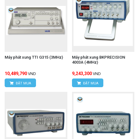
Máy phát xung TTI G315 (3MHz)
Máy phát xung BKPRECISION
4003A (4MHz)
10,489,790
9,243,300
VND
VND
ĐẶT MUA
ĐẶT MUA