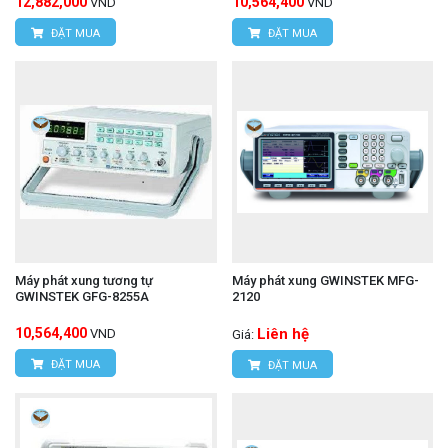
12,882,000
10,564,400
VND
VND
ĐẶT MUA
ĐẶT MUA
Máy phát xung tương tự
Máy phát xung GWINSTEK MFG-
GWINSTEK GFG-8255A
2120
10,564,400
Liên hệ
VND
Giá:
ĐẶT MUA
ĐẶT MUA