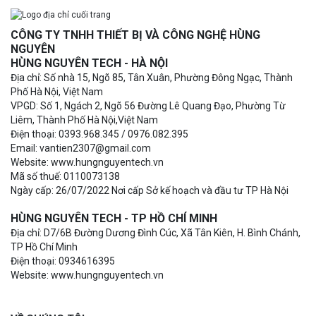
CÔNG TY TNHH THIẾT BỊ VÀ CÔNG NGHỆ HÙNG
NGUYÊN
HÙNG NGUYÊN TECH - HÀ NỘI
Địa chỉ: Số nhà 15, Ngõ 85, Tân Xuân, Phường Đông Ngạc, Thành
Phố Hà Nội, Việt Nam
VPGD: Số 1, Ngách 2, Ngõ 56 Đường Lê Quang Đạo, Phường Từ
Liêm, Thành Phố Hà Nội,Việt Nam
Điện thoại: 0393.968.345 / 0976.082.395
Email: vantien2307@gmail.com
Website: www.hungnguyentech.vn
Mã số thuế: 0110073138
Ngày cấp: 26/07/2022 Nơi cấp Sở kế hoạch và đầu tư TP Hà Nội
HÙNG NGUYÊN TECH - TP HỒ CHÍ MINH
Địa chỉ: D7/6B Đường Dương Đình Cúc, Xã Tân Kiên, H. Bình Chánh,
TP Hồ Chí Minh
Điện thoại: 0934616395
Website: www.hungnguyentech.vn