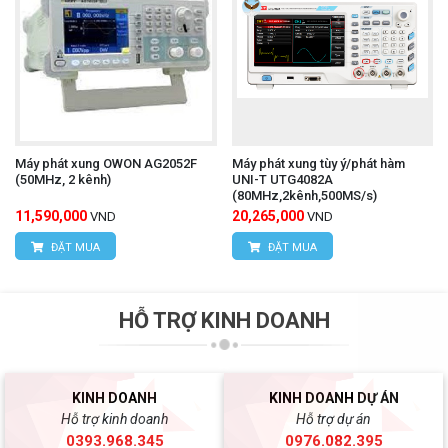
Máy phát xung OWON AG2052F
Máy phát xung tùy ý/phát hàm
(50MHz, 2 kênh)
UNI-T UTG4082A
(80MHz,2kênh,500MS/s)
11,590,000
20,265,000
VND
VND
ĐẶT MUA
ĐẶT MUA
HỖ TRỢ KINH DOANH
KINH DOANH
KINH DOANH DỰ ÁN
Hỗ trợ kinh doanh
Hỗ trợ dự án
0393.968.345
0976.082.395