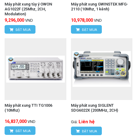
Máy phát xung tùy ý OWON
Máy phát xung GWINSTEK MFG-
AG1022F (25Mhz, 2CH,
2110 (10Mhz, 1 kênh)
Modulation)
9,296,000
10,978,000
VND
VND
ĐẶT MUA
ĐẶT MUA
Máy phát xung TTI TG1006
Máy phát xung SIGLENT
(10Mhz)
SDG6022X (200MHz, 2CH)
16,837,000
Liên hệ
VND
Giá:
ĐẶT MUA
ĐẶT MUA