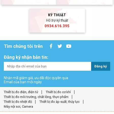
KỸ THUẬT
Hỗ trợ kỹ thuật
0934.616.395
Tìm chúng tôi trên
Đăng ký nhận bản tin:
Đăng ký
Nhận mã giảm giá, ưu đãi độc quyền qua
Email của bạn mỗi ngày.
Thiết bị đo điện, điện tử
Thiết bị đo cơ khí
Thiết bị đo môi trường, chất lỏng, thực phẩm
Thiết bị đo nhiệt độ
Thiết bị đo áp suất, thủy lực
Máy nội soi, Camera