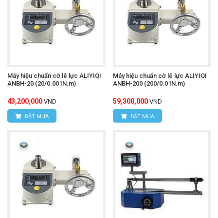
Máy hiệu chuẩn cờ lê lực ALIYIQI
Máy hiệu chuẩn cờ lê lực ALIYIQI
ANBH-20 (20/0.001N.m)
ANBH-200 (200/0.01N.m)
43,200,000
59,300,000
VND
VND
ĐẶT MUA
ĐẶT MUA