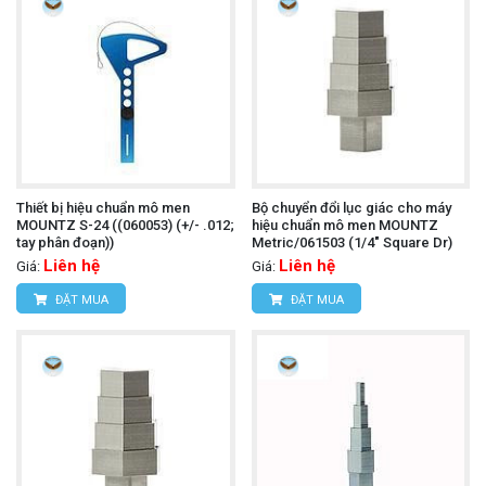
Thiết bị hiệu chuẩn mô men
Bộ chuyển đổi lục giác cho máy
MOUNTZ S-24 ((060053) (+/- .012;
hiệu chuẩn mô men MOUNTZ
tay phân đoạn))
Metric/061503 (1/4" Square Dr)
Liên hệ
Liên hệ
Giá:
Giá:
ĐẶT MUA
ĐẶT MUA