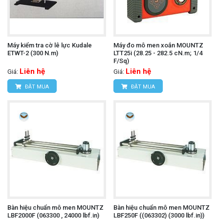
Máy kiểm tra cờ lê lực Kudale
Máy đo mô men xoắn MOUNTZ
ETWT-2 (300 N.m)
LTT25i (28.25 - 282.5 cN.m; 1/4
F/Sq)
Liên hệ
Liên hệ
Giá:
Giá:
ĐẶT MUA
ĐẶT MUA
Bàn hiệu chuẩn mô men MOUNTZ
Bàn hiệu chuẩn mô men MOUNTZ
LBF2000F (063300 , 24000 lbf.in)
LBF250F ((063302) (3000 lbf.in))