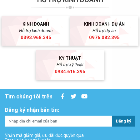
KINH DOANH
KINH DOANH DỰ ÁN
Hỗ trợ kinh doanh
Hỗ trợ dự án
0393.968.345
0976.082.395
KỸ THUẬT
Hỗ trợ kỹ thuật
0934.616.395
Tìm chúng tôi trên
Đăng ký nhận bản tin:
Đăng ký
Nhận mã giảm giá, ưu đãi độc quyền qua