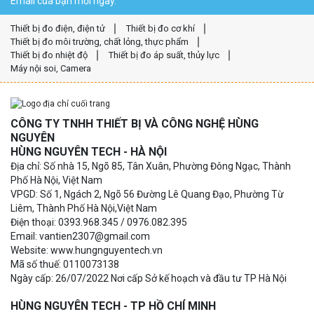
Email của bạn mỗi ngày.
Thiết bị đo điện, điện tử
Thiết bị đo cơ khí
Thiết bị đo môi trường, chất lỏng, thực phẩm
Thiết bị đo nhiệt độ
Thiết bị đo áp suất, thủy lực
Máy nội soi, Camera
CÔNG TY TNHH THIẾT BỊ VÀ CÔNG NGHỆ HÙNG
NGUYÊN
HÙNG NGUYÊN TECH - HÀ NỘI
Địa chỉ: Số nhà 15, Ngõ 85, Tân Xuân, Phường Đông Ngạc, Thành
Phố Hà Nội, Việt Nam
VPGD: Số 1, Ngách 2, Ngõ 56 Đường Lê Quang Đạo, Phường Từ
Liêm, Thành Phố Hà Nội,Việt Nam
Điện thoại: 0393.968.345 / 0976.082.395
Email: vantien2307@gmail.com
Website: www.hungnguyentech.vn
Mã số thuế: 0110073138
Ngày cấp: 26/07/2022 Nơi cấp Sở kế hoạch và đầu tư TP Hà Nội
HÙNG NGUYÊN TECH - TP HỒ CHÍ MINH