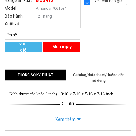
Hãng sản xuất
MOUNTZ
Yêu cầu báo giá
Model
American/061531
Bảo hành
12 Tháng
Xuất xứ
Liên hệ
Thêm
vào
Mua ngay
giỏ
hàng
THÔNG SỐ KỸ THUẬT
Catalog/datasheet/Hướng dẫn
sử dụng
Kích thước các khấc ( inch) : 9/16 x 7/16 x 5/16 x 3/16 inch
Chi tiết
Xem thêm