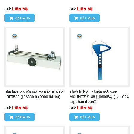
Liên hệ
Liên hệ
Giá:
Giá:
ĐẶT MUA
ĐẶT MUA
Bàn hiệu chuẩn mô men MOUNTZ
Thiết bị hiệu chuẩn mô men
LBF750F ((063301) (9000 lbf.in))
MOUNTZ S-48 ((060054) (+/- .024;
tay phân đoạn))
Liên hệ
Liên hệ
Giá:
Giá:
ĐẶT MUA
ĐẶT MUA