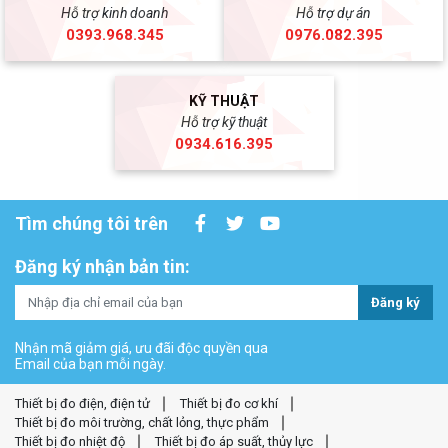
Hỗ trợ kinh doanh
Hỗ trợ dự án
0393.968.345
0976.082.395
KỸ THUẬT
Hỗ trợ kỹ thuật
0934.616.395
Tìm chúng tôi trên
Đăng ký nhận bản tin:
Đăng ký
Nhận mã giảm giá, ưu đãi độc quyền qua
Email của bạn mỗi ngày.
Thiết bị đo điện, điện tử
Thiết bị đo cơ khí
Thiết bị đo môi trường, chất lỏng, thực phẩm
Thiết bị đo nhiệt độ
Thiết bị đo áp suất, thủy lực