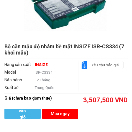
Bộ căn mẫu độ nhám bề mặt INSIZE ISR-CS334 (7
khối mẫu)
Hãng sản xuất
INSIZE
Yêu cầu báo giá
Model
ISR-CS334
Bảo hành
12 Tháng
Xuất xứ
Trung Quốc
Giá (chưa bao gồm thuế)
3,507,500
VND
Thêm
vào
Mua ngay
giỏ
hàng