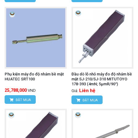
Phụ kiện máy đo độ nhám bề mặt
Đầu dò lỗ nhỏ máy đo độ nhám bề
HUATEC SRT100
mặt SJ-210/SJ-310 MITUTOYO
178-393 (4mN; 5µmR/90°)
25,788,000
Liên hệ
VND
Giá:
ĐẶT MUA
ĐẶT MUA