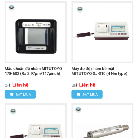
Mẫu chuẩn độ nhám MITUTOYO
Máy đo độ nhám bề mặt
178-602 (Ra 2.97μm/117μinch)
MITUTOYO SJ-310 (4 Nm type)
Liên hệ
Liên hệ
Giá:
Giá:
ĐẶT MUA
ĐẶT MUA