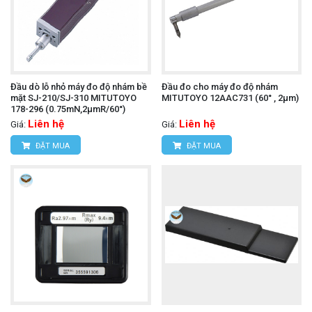
Đầu dò lỗ nhỏ máy đo độ nhám bề
Đầu đo cho máy đo độ nhám
mặt SJ-210/SJ-310 MITUTOYO
MITUTOYO 12AAC731 (60° , 2µm)
178-296 (0.75mN,2µmR/60°)
Liên hệ
Liên hệ
Giá:
Giá:
ĐẶT MUA
ĐẶT MUA