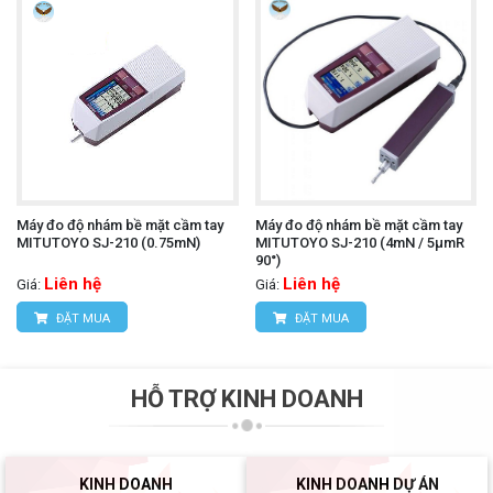
Máy đo độ nhám bề mặt cầm tay
Máy đo độ nhám bề mặt cầm tay
MITUTOYO SJ-210 (0.75mN)
MITUTOYO SJ-210 (4mN / 5µmR
90°)
Liên hệ
Liên hệ
Giá:
Giá:
ĐẶT MUA
ĐẶT MUA
HỖ TRỢ KINH DOANH
KINH DOANH
KINH DOANH DỰ ÁN