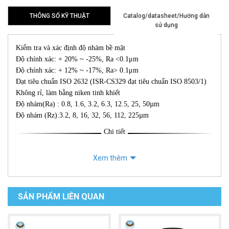
THÔNG SỐ KỸ THUẬT
Catalog/datasheet/Hướng dẫn
sử dụng
Kiểm tra và xác định độ nhám bề mặt
Độ chính xác: + 20% ~ -25%, Ra <0.1μm
Độ chính xác: + 12% ~ -17%, Ra> 0.1μm
Đạt tiêu chuẩn ISO 2632 (ISR-CS329 đạt tiêu chuẩn ISO 8503/1)
Không rỉ, làm bằng niken tinh khiết
Độ nhám(Ra) : 0.8, 1.6, 3.2, 6.3, 12.5, 25, 50µm
Độ nhám (Rz):3.2, 8, 16, 32, 56, 112, 225µm
Chi tiết
Xem thêm
SẢN PHẨM LIÊN QUAN