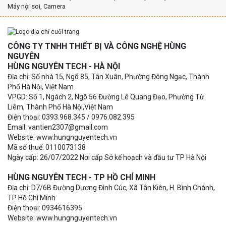
Máy nội soi, Camera
CÔNG TY TNHH THIẾT BỊ VÀ CÔNG NGHỆ HÙNG
NGUYÊN
HÙNG NGUYÊN TECH - HÀ NỘI
Địa chỉ: Số nhà 15, Ngõ 85, Tân Xuân, Phường Đông Ngạc, Thành
Phố Hà Nội, Việt Nam
VPGD: Số 1, Ngách 2, Ngõ 56 Đường Lê Quang Đạo, Phường Từ
Liêm, Thành Phố Hà Nội,Việt Nam
Điện thoại: 0393.968.345 / 0976.082.395
Email: vantien2307@gmail.com
Website: www.hungnguyentech.vn
Mã số thuế: 0110073138
Ngày cấp: 26/07/2022 Nơi cấp Sở kế hoạch và đầu tư TP Hà Nội
HÙNG NGUYÊN TECH - TP HỒ CHÍ MINH
Địa chỉ: D7/6B Đường Dương Đình Cúc, Xã Tân Kiên, H. Bình Chánh,
TP Hồ Chí Minh
Điện thoại: 0934616395
Website: www.hungnguyentech.vn