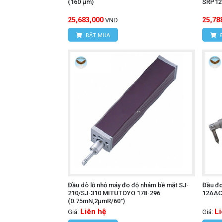
(160 μm)
SRP12
25,683,000
25,78
VND
ĐẶT MUA
Đầu dò lỗ nhỏ máy đo độ nhám bề mặt SJ-
Đầu đ
210/SJ-310 MITUTOYO 178-296
12AAC7
(0.75mN,2µmR/60°)
Liên hệ
L
Giá:
Giá: