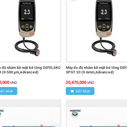
o độ nhám bề mặt bê tông DEFELSKO
Máy đo độ nhám bề mặt bê tông DE
3 (0-500 μm,Advanced)
SPGT S3 (0-6mm,Advanced)
0,000
30,470,000
VND
VND
ĐẶT MUA
ĐẶT MUA