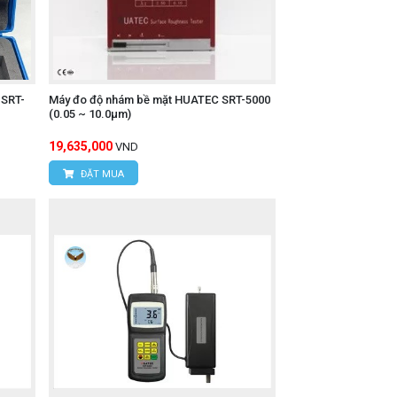
 SRT-
Máy đo độ nhám bề mặt HUATEC SRT-5000
(0.05 ~ 10.0μm)
19,635,000
VND
ĐẶT MUA