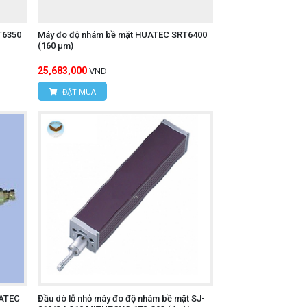
T6350
Máy đo độ nhám bề mặt HUATEC SRT6400
(160 μm)
25,683,000
VND
ĐẶT MUA
UATEC
Đầu dò lỗ nhỏ máy đo độ nhám bề mặt SJ-