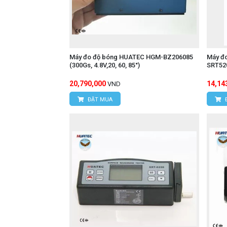
Máy đo độ bóng HUATEC HGM-BZ206085
Máy đ
(300Gs, 4.8V,20, 60, 85°)
SRT520
20,790,000
14,14
VND
ĐẶT MUA