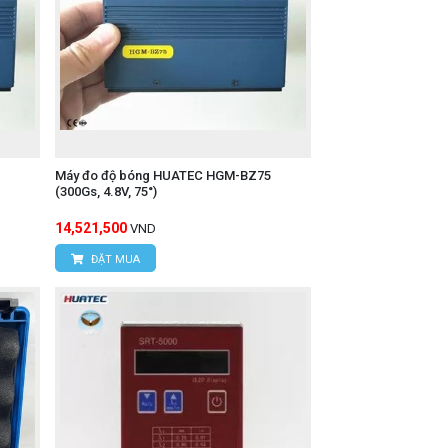
Máy đo độ bóng HUATEC HGM-BZ75
(300Gs, 4.8V, 75°)
14,521,500
VND
ĐẶT MUA