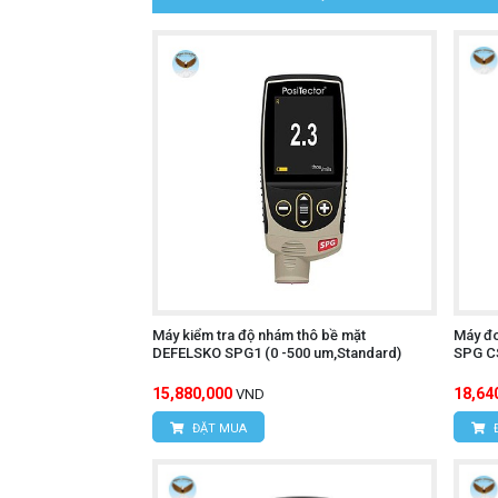
Máy kiểm tra độ nhám thô bề mặt
Máy đ
DEFELSKO SPG1 (0 -500 um,Standard)
SPG CS
15,880,000
18,64
VND
ĐẶT MUA