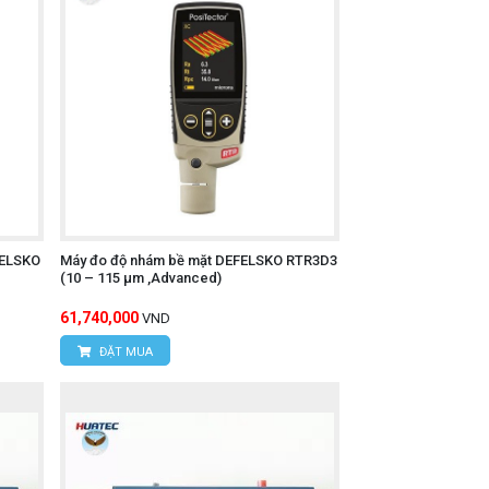
FELSKO
Máy đo độ nhám bề mặt DEFELSKO RTR3D3
(10 – 115 μm ,Advanced)
61,740,000
VND
ĐẶT MUA