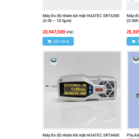
Máy đo độ nhám bề mặt HUATEC SRT6200
Máy đ
(0.05 ~ 10.0μm)
(0.005
20,947,500
25,93
VND
ĐẶT MUA
Máy đo độ nhám bề mặt HUATEC SRT6600
Phụ ki