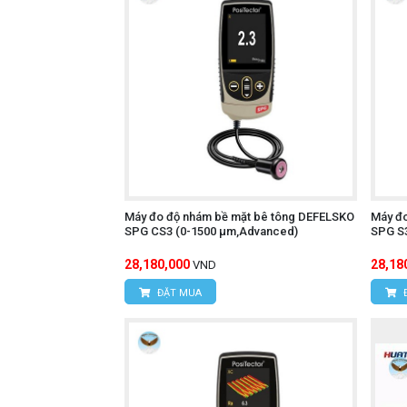
Máy đo độ nhám bề mặt bê tông DEFELSKO
Máy đ
SPG CS3 (0-1500 μm,Advanced)
SPG S
28,180,000
28,18
VND
ĐẶT MUA