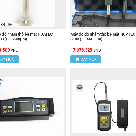
o độ nhám thô bề mặt HUATEC
Máy đo độ nhám thô bề mặt HUATEC
0 (0 - 6500μm)
5100 (0 - 6500μm)
3,500
17,678,325
VND
VND
ĐẶT MUA
ĐẶT MUA