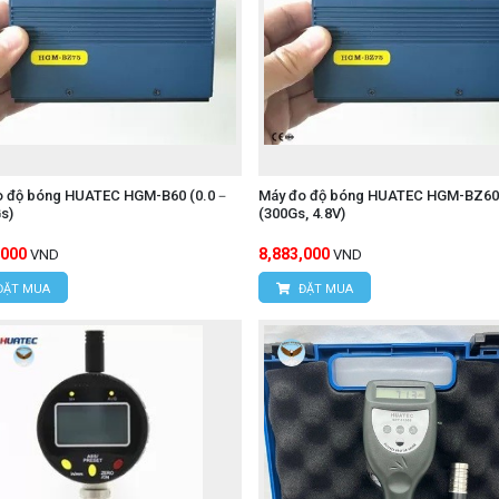
o độ bóng HUATEC HGM-B60 (0.0－
Máy đo độ bóng HUATEC HGM-BZ60
s)
(300Gs, 4.8V)
,000
8,883,000
VND
VND
ĐẶT MUA
ĐẶT MUA