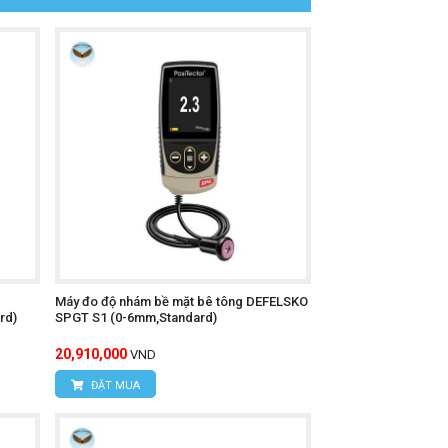
Máy đo độ nhám bề mặt bê tông DEFELSKO
rd)
SPGT S1 (0-6mm,Standard)
20,910,000
VND
ĐẶT MUA