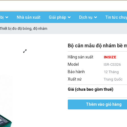
bị
Nhà sản xuất
Giải pháp
Dịch vụ
Tin tức chu
Thiết bị đo độ bóng, độ nhám
Bộ căn mẫu độ nhám bề m
Hãng sản xuất
INSIZE
Model
ISR-CS326
Bảo hành
12 Tháng
Xuất xứ
Trung Quốc
Giá (chưa bao gồm thuế)
Thêm vào giỏ hàng