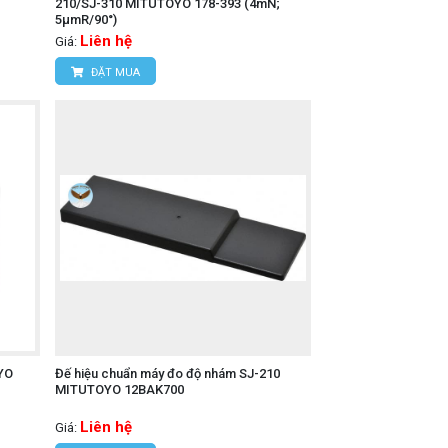
210/SJ-310 MITUTOYO 178-393 (4mN;
5µmR/90°)
Liên hệ
Giá:
ĐẶT MUA
YO
Đế hiệu chuẩn máy đo độ nhám SJ-210
MITUTOYO 12BAK700
Liên hệ
Giá: