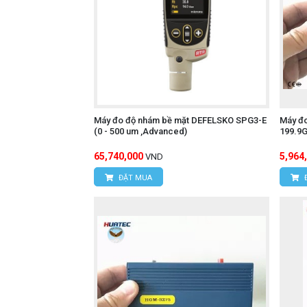
Máy đo độ nhám bề mặt DEFELSKO SPG3-E
Máy đ
(0 - 500 um ,Advanced)
199.9G
65,740,000
5,964
VND
ĐẶT MUA