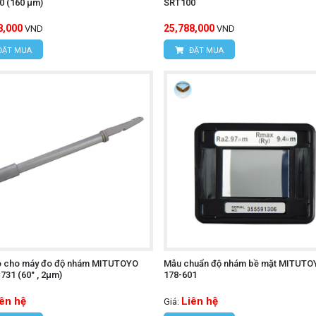
0 (160 μm)
SRT100
8,000
25,788,000
VND
VND
ĐẶT MUA
ĐẶT MUA
o cho máy đo độ nhám MITUTOYO
Mẫu chuẩn độ nhám bề mặt MITUTO
31 (60° , 2µm)
178-601
iên hệ
Liên hệ
Giá: