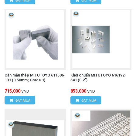
ĐẶT MUA
ĐẶT MUA
Căn mẫu thép MITUTOYO 611506-
Khối chuẩn MITUTOYO 616192-
131 (0.50mm; Grade 1)
541 (0.2")
715,000
853,000
VND
VND
ĐẶT MUA
ĐẶT MUA