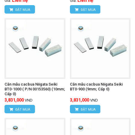
Liên hệ
Liên hệ
Giá:
Giá:
ĐẶT MUA
ĐẶT MUA
Căn mẫu cacbua Niigata Seiki
Căn mẫu cacbua Niigata Seiki
BT0-1000 ( P/N 00153560) (10mm;
BT0-900 (9mm; Cấp 0)
Cấp 0)
3,831,000
3,831,000
VND
VND
ĐẶT MUA
ĐẶT MUA