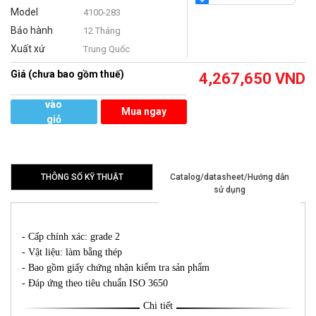
Model
4100-283
Bảo hành
12 Tháng
Xuất xứ
Trung Quốc
Giá (chưa bao gồm thuế)
4,267,650
VND
Thêm
vào
Mua ngay
giỏ
hàng
THÔNG SỐ KỸ THUẬT
Catalog/datasheet/Hướng dẫn
sử dụng
- Cấp chính xác: grade 2
- Vật liệu: làm bằng thép
- Bao gồm giấy chứng nhận kiểm tra sản phẩm
- Đáp ứng theo tiêu chuẩn ISO 3650
Chi tiết