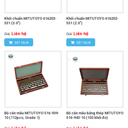
Khối chuẩn MITUTOYO 616203-
Khối chuẩn MITUTOYO 616202-
531 (3.0")
531 (2.0")
Liên hệ
Liên hệ
Giá:
Giá:
ĐẶT MUA
ĐẶT MUA
Bộ căn mẫu MITUTOYO 516-939-
Bộ căn mẫu bằng thép MITUTOYO
10 (112pcs; Grade 1)
516-943-10 (103 khối đo)