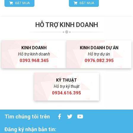
ĐẶT MUA
ĐẶT MUA
HỖ TRỢ KINH DOANH
KINH DOANH
KINH DOANH DỰ ÁN
Hỗ trợ kinh doanh
Hỗ trợ dự án
0393.968.345
0976.082.395
KỸ THUẬT
Hỗ trợ kỹ thuật
0934.616.395
Tìm chúng tôi trên
Đăng ký nhận bản tin: