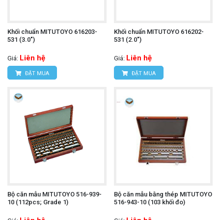
Khối chuẩn MITUTOYO 616203-
Khối chuẩn MITUTOYO 616202-
531 (3.0")
531 (2.0")
Liên hệ
Liên hệ
Giá:
Giá:
ĐẶT MUA
ĐẶT MUA
Bộ căn mẫu MITUTOYO 516-939-
Bộ căn mẫu bằng thép MITUTOYO
10 (112pcs; Grade 1)
516-943-10 (103 khối đo)