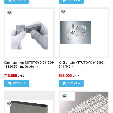
ĐẶT MUA
ĐẶT MUA
Căn mẫu thép MITUTOYO 611506-
Khối chuẩn MITUTOYO 616192-
131 (0.50mm; Grade 1)
541 (0.2")
715,000
853,000
VND
VND
ĐẶT MUA
ĐẶT MUA