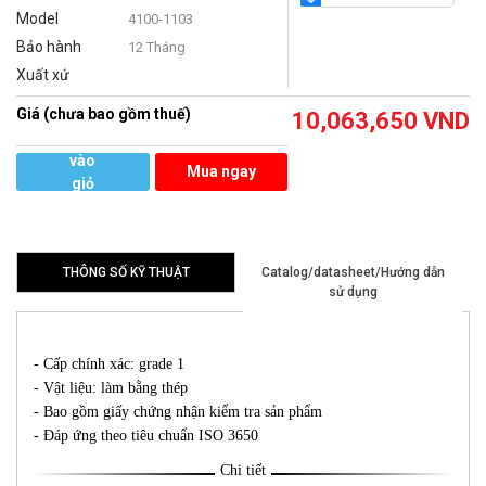
Model
4100-1103
Bảo hành
12 Tháng
Xuất xứ
Giá (chưa bao gồm thuế)
10,063,650
VND
Thêm
vào
Mua ngay
giỏ
hàng
THÔNG SỐ KỸ THUẬT
Catalog/datasheet/Hướng dẫn
sử dụng
- Cấp chính xác: grade 1
- Vật liệu: làm bằng thép
- Bao gồm giấy chứng nhận kiểm tra sản phẩm
- Đáp ứng theo tiêu chuẩn ISO 3650
Chi tiết