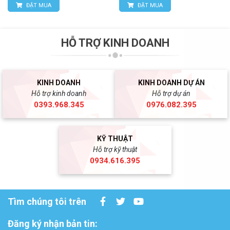
ĐẶT MUA
ĐẶT MUA
HỖ TRỢ KINH DOANH
KINH DOANH
KINH DOANH DỰ ÁN
Hỗ trợ kinh doanh
Hỗ trợ dự án
0393.968.345
0976.082.395
KỸ THUẬT
Hỗ trợ kỹ thuật
0934.616.395
Tìm chúng tôi trên
Đăng ký nhận bản tin: