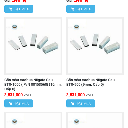
Liên hệ
Liên hệ
Giá:
Giá:
ĐẶT MUA
ĐẶT MUA
Căn mẫu cacbua Niigata Seiki
Căn mẫu cacbua Niigata Seiki
BT0-1000 ( P/N 00153560) (10mm;
BT0-900 (9mm; Cấp 0)
Cấp 0)
3,831,000
3,831,000
VND
VND
ĐẶT MUA
ĐẶT MUA