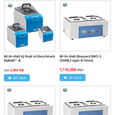
Bể ổn nhiệt kỹ thuật số Benchmark
Bể ổn nhiệt Bluepard BWS-5
MyBath™ 4L
(500W,2 ngăn Φ12mm)
Liên hệ
7,115,000
VND
Giá:
ĐẶT MUA
ĐẶT MUA