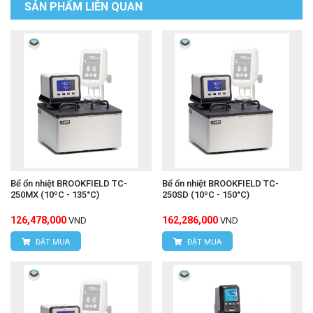
SẢN PHẨM LIÊN QUAN
Bể ổn nhiệt BROOKFIELD TC-
Bể ổn nhiệt BROOKFIELD TC-
250MX (10ºC - 135°C)
250SD (10ºC - 150°C)
126,478,000
162,286,000
VND
VND
ĐẶT MUA
ĐẶT MUA