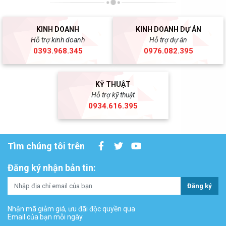
KINH DOANH
KINH DOANH DỰ ÁN
Hỗ trợ kinh doanh
Hỗ trợ dự án
0393.968.345
0976.082.395
KỸ THUẬT
Hỗ trợ kỹ thuật
0934.616.395
Tìm chúng tôi trên
Đăng ký nhận bản tin:
Đăng ký
Nhận mã giảm giá, ưu đãi độc quyền qua
Email của bạn mỗi ngày.