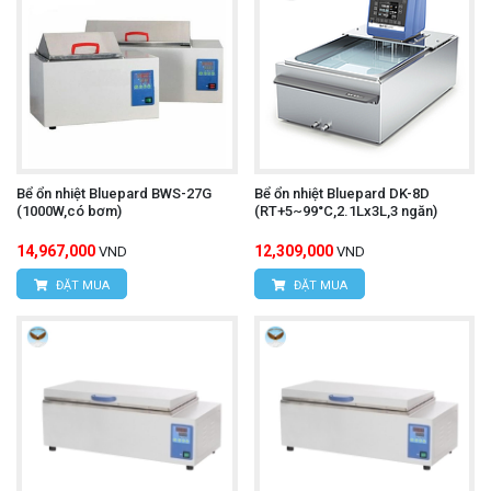
Bể ổn nhiệt Bluepard BWS-27G
Bể ổn nhiệt Bluepard DK-8D
(1000W,có bơm)
(RT+5~99°C,2.1Lx3L,3 ngăn)
14,967,000
12,309,000
VND
VND
ĐẶT MUA
ĐẶT MUA