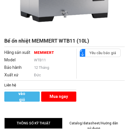
Bể ổn nhiệt MEMMERT WTB11 (10L)
Hãng sản xuất
MEMMERT
Yêu cầu báo giá
Model
WTB11
Bảo hành
12 Tháng
Xuất xứ
Đức
Liên hệ
Thêm
vào
Mua ngay
giỏ
hàng
THÔNG SỐ KỸ THUẬT
Catalog/datasheet/Hướng dẫn
sử dụng