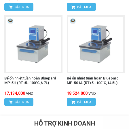
ĐẶT MUA
ĐẶT MUA
Bể ổn nhiệt tuần hoàn Bluepard
Bể ổn nhiệt tuần hoàn Bluepard
MP-5H (RT+5~100°C,6.7L)
MP-501A (RT+5~100°C,14.5L)
17,134,000
18,524,000
VND
VND
ĐẶT MUA
ĐẶT MUA
HỖ TRỢ KINH DOANH