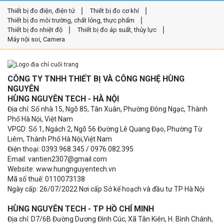
Thiết bị đo điện, điện tử
Thiết bị đo cơ khí
Thiết bị đo môi trường, chất lỏng, thực phẩm
Thiết bị đo nhiệt độ
Thiết bị đo áp suất, thủy lực
Máy nội soi, Camera
CÔNG TY TNHH THIẾT BỊ VÀ CÔNG NGHỆ HÙNG
NGUYÊN
HÙNG NGUYÊN TECH - HÀ NỘI
Địa chỉ: Số nhà 15, Ngõ 85, Tân Xuân, Phường Đông Ngạc, Thành
Phố Hà Nội, Việt Nam
VPGD: Số 1, Ngách 2, Ngõ 56 Đường Lê Quang Đạo, Phường Từ
Liêm, Thành Phố Hà Nội,Việt Nam
Điện thoại: 0393.968.345 / 0976.082.395
Email: vantien2307@gmail.com
Website: www.hungnguyentech.vn
Mã số thuế: 0110073138
Ngày cấp: 26/07/2022 Nơi cấp Sở kế hoạch và đầu tư TP Hà Nội
HÙNG NGUYÊN TECH - TP HỒ CHÍ MINH
Địa chỉ: D7/6B Đường Dương Đình Cúc, Xã Tân Kiên, H. Bình Chánh,