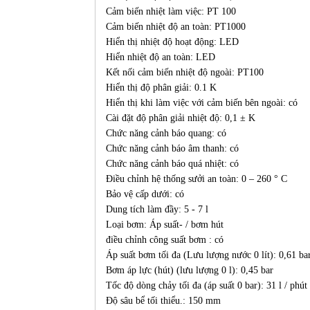
Cảm biến nhiệt làm việc: PT 100
Cảm biến nhiệt độ an toàn: PT1000
Hiển thị nhiệt độ hoạt động: LED
Hiển nhiệt độ an toàn: LED
Kết nối cảm biến nhiệt độ ngoài: PT100
Hiển thị độ phân giải: 0.1 K
Hiển thị khi làm việc với cảm biến bên ngoài: có
Cài đặt độ phân giải nhiệt độ: 0,1 ± K
Chức năng cảnh báo quang: có
Chức năng cảnh báo âm thanh: có
Chức năng cảnh báo quá nhiệt: có
Điều chỉnh hệ thống sưởi an toàn: 0 – 260 ° C
Bảo vệ cấp dưới: có
Dung tích làm đầy: 5 - 7 l
Loại bơm: Áp suất- / bơm hút
điều chỉnh công suất bơm : có
Áp suất bơm tối đa (Lưu lượng nước 0 lít): 0,61 ba
Bơm áp lực (hút) (lưu lượng 0 l): 0,45 bar
Tốc độ dòng chảy tối đa (áp suất 0 bar): 31 l / phút
Độ sâu bể tối thiểu.: 150 mm