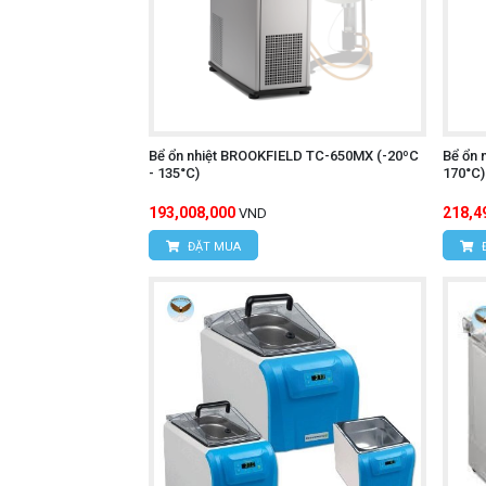
Bể ổn nhiệt BROOKFIELD TC-650MX (-20ºC
Bể ổn 
- 135°C)
170°C)
193,008,000
218,4
VND
ĐẶT MUA