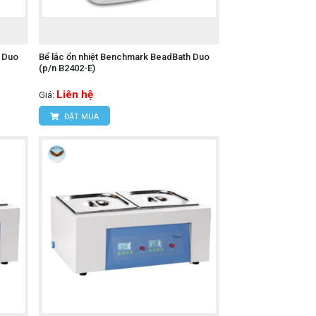
h Duo
Bể lắc ổn nhiệt Benchmark BeadBath Duo
(p/n B2402-E)
Liên hệ
Giá:
ĐẶT MUA