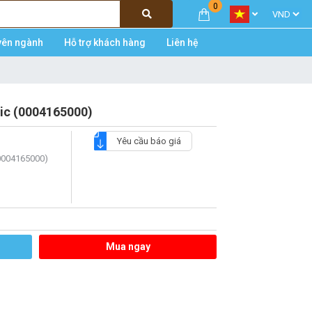
0
yên ngành
Hỗ trợ khách hàng
Liên hệ
sic (0004165000)
Yêu cầu báo giá
(0004165000)
Mua ngay