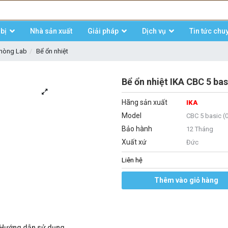
bị
Nhà sản xuất
Giải pháp
Dịch vụ
Tin tức chu
phòng Lab
Bể ổn nhiệt
Bể ổn nhiệt IKA CBC 5 ba
Hãng sản xuất
IKA
Model
CBC 5 basic 
Bảo hành
12 Tháng
Xuất xứ
Đức
Liên hệ
Thêm vào giỏ hàng
/Hướng dẫn sử dụng