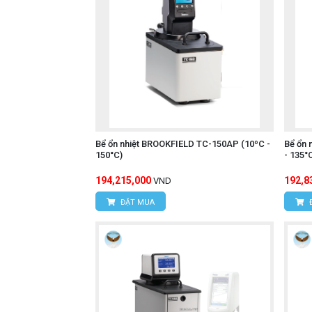
Bể ổn nhiệt BROOKFIELD TC-150AP (10ºC -
Bể ổn 
150°C)
- 135°
194,215,000
192,8
VND
ĐẶT MUA