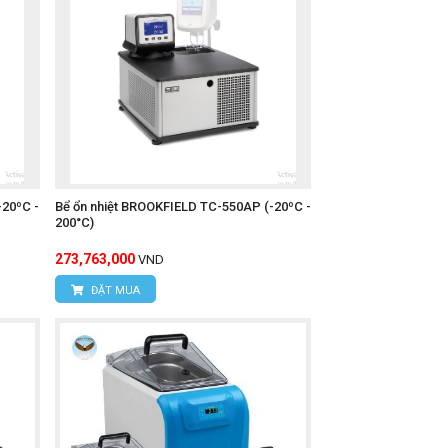
-20ºC -
Bể ổn nhiệt BROOKFIELD TC-550AP (-20ºC -
200°C)
273,763,000
VND
ĐẶT MUA