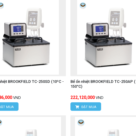
nhiệt BROOKFIELD TC-250SD (10ºC -
Bể ổn nhiệt BROOKFIELD TC-250AP (
150°C)
86,000
222,120,000
VND
VND
ĐẶT MUA
ĐẶT MUA