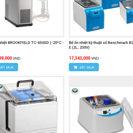
nhiệt BROOKFIELD TC-650SD (-20ºC -
Bể ổn nhiệt kỹ thuật số Benchmark B
E (2L; 230V)
99,000
17,343,000
VND
VND
ĐẶT MUA
ĐẶT MUA