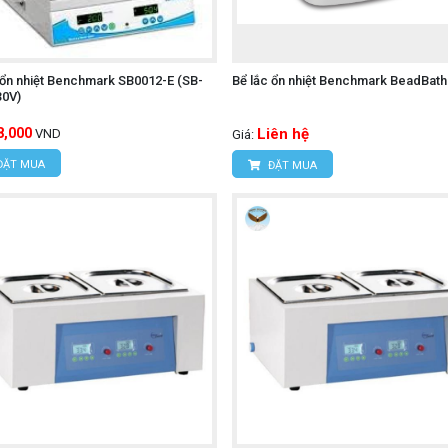
 ổn nhiệt Benchmark SB0012-E (SB-
Bể lắc ổn nhiệt Benchmark BeadBat
30V)
8,000
Liên hệ
VND
Giá:
ĐẶT MUA
ĐẶT MUA