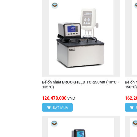
Bể ổn nhiệt BROOKFIELD TC-250MX (10ºC -
Bể ổn 
135°C)
150°C)
126,478,000
162,2
VND
ĐẶT MUA