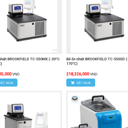
nhiệt BROOKFIELD TC-550MX (-20ºC
Bể ổn nhiệt BROOKFIELD TC-550SD (
C)
170°C)
35,000
218,326,000
VND
VND
ĐẶT MUA
ĐẶT MUA