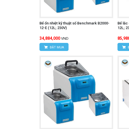
Bể ổn nhiệt kỹ thuật số Benchmark B2000-
Bể lắc
12-E (12L; 230V)
12L; 2
34,884,000
85,98
VND
ĐẶT MUA