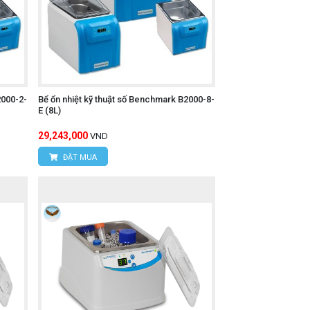
2000-2-
Bể ổn nhiệt kỹ thuật số Benchmark B2000-8-
E (8L)
29,243,000
VND
ĐẶT MUA