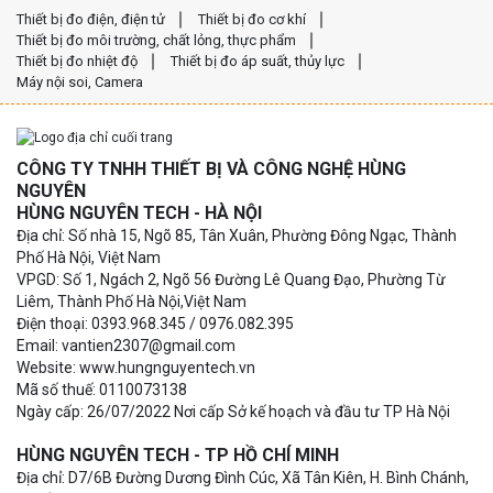
Thiết bị đo điện, điện tử
Thiết bị đo cơ khí
Thiết bị đo môi trường, chất lỏng, thực phẩm
Thiết bị đo nhiệt độ
Thiết bị đo áp suất, thủy lực
Máy nội soi, Camera
CÔNG TY TNHH THIẾT BỊ VÀ CÔNG NGHỆ HÙNG
NGUYÊN
HÙNG NGUYÊN TECH - HÀ NỘI
Địa chỉ: Số nhà 15, Ngõ 85, Tân Xuân, Phường Đông Ngạc, Thành
Phố Hà Nội, Việt Nam
VPGD: Số 1, Ngách 2, Ngõ 56 Đường Lê Quang Đạo, Phường Từ
Liêm, Thành Phố Hà Nội,Việt Nam
Điện thoại: 0393.968.345 / 0976.082.395
Email: vantien2307@gmail.com
Website: www.hungnguyentech.vn
Mã số thuế: 0110073138
Ngày cấp: 26/07/2022 Nơi cấp Sở kế hoạch và đầu tư TP Hà Nội
HÙNG NGUYÊN TECH - TP HỒ CHÍ MINH
Địa chỉ: D7/6B Đường Dương Đình Cúc, Xã Tân Kiên, H. Bình Chánh,