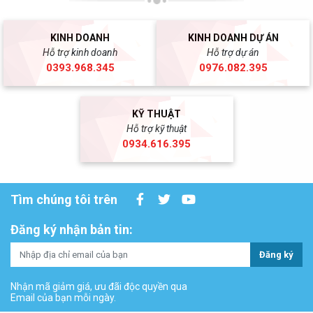
KINH DOANH
KINH DOANH DỰ ÁN
Hỗ trợ kinh doanh
Hỗ trợ dự án
0393.968.345
0976.082.395
KỸ THUẬT
Hỗ trợ kỹ thuật
0934.616.395
Tìm chúng tôi trên
Đăng ký nhận bản tin:
Đăng ký
Nhận mã giảm giá, ưu đãi độc quyền qua
Email của bạn mỗi ngày.