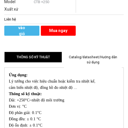
Model
CTB +250
Xuất xứ
Liên hệ
Thêm
vào
Mua ngay
giỏ
hàng
THÔNG SỐ KỸ THUẬT
Catalog/datasheet/Hướng dẫn
sử dụng
Ứng dụng:
Lý tưởng cho việc hiệu chuẩn hoặc kiểm tra nhiệt kế,
cảm biến nhiệt độ, đồng hồ đo nhiệt độ ...
Thông số kỹ thuật:
Dải: +250°C~nhiệt độ môi trường
Đơn vị: °C
Độ phân giải: 0.1°C
Đồng đều: ± 0.1 °C
Độ ổn định: ± 0.1°C