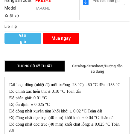
Hãng sản xuất
PRESYS
Yêu cầu báo giá
Model
TA-60NL
Xuất xứ
Liên hệ
Thêm
vào
Mua ngay
giỏ
hàng
THÔNG SỐ KỸ THUẬT
Catalog/datasheet/Hướng dẫn
sử dụng
Dải hoạt động (nhiệt độ môi trường: 23 °C): -60 °C đến +155 °C
Độ chính xác hiển thị: ± 0.10 °C Toàn dải
Độ phân giải: 0.01 °C
Độ ổn định: ± 0.025 °C
Độ đồng nhất xuyên tâm khối khô: ± 0.02 °C Toàn dải
Độ đồng nhất dọc trục (40 mm) khối khô: ± 0.04 °C Toàn dải
Độ đồng nhất dọc trục (40 mm) khối chất lỏng: ± 0.025 °C Toàn
dải