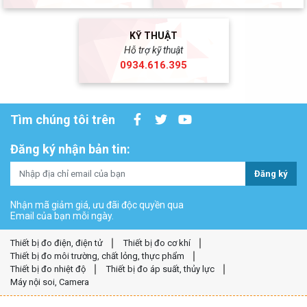
KỸ THUẬT
Hỗ trợ kỹ thuật
0934.616.395
Tìm chúng tôi trên
Đăng ký nhận bản tin:
Đăng ký
Nhận mã giảm giá, ưu đãi độc quyền qua
Email của bạn mỗi ngày.
Thiết bị đo điện, điện tử
Thiết bị đo cơ khí
Thiết bị đo môi trường, chất lỏng, thực phẩm
Thiết bị đo nhiệt độ
Thiết bị đo áp suất, thủy lực
Máy nội soi, Camera