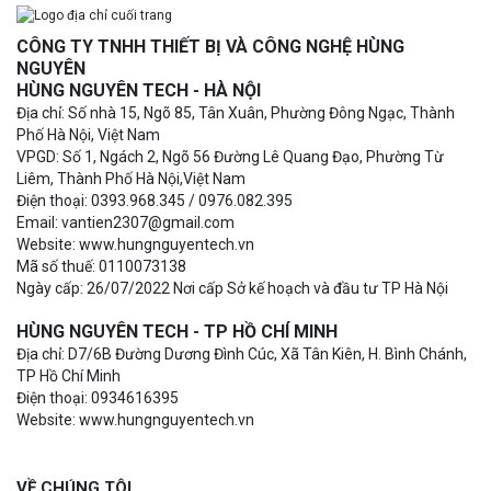
CÔNG TY TNHH THIẾT BỊ VÀ CÔNG NGHỆ HÙNG
NGUYÊN
HÙNG NGUYÊN TECH - HÀ NỘI
Địa chỉ: Số nhà 15, Ngõ 85, Tân Xuân, Phường Đông Ngạc, Thành
Phố Hà Nội, Việt Nam
VPGD: Số 1, Ngách 2, Ngõ 56 Đường Lê Quang Đạo, Phường Từ
Liêm, Thành Phố Hà Nội,Việt Nam
Điện thoại: 0393.968.345 / 0976.082.395
Email: vantien2307@gmail.com
Website: www.hungnguyentech.vn
Mã số thuế: 0110073138
Ngày cấp: 26/07/2022 Nơi cấp Sở kế hoạch và đầu tư TP Hà Nội
HÙNG NGUYÊN TECH - TP HỒ CHÍ MINH
Địa chỉ: D7/6B Đường Dương Đình Cúc, Xã Tân Kiên, H. Bình Chánh,
TP Hồ Chí Minh
Điện thoại: 0934616395
Website: www.hungnguyentech.vn
VỀ CHÚNG TÔI