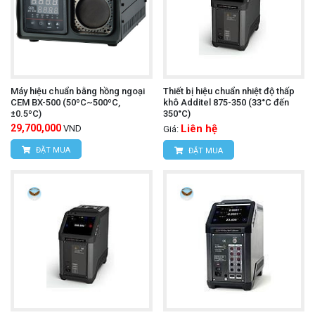
Máy hiệu chuẩn bằng hồng ngoại
Thiết bị hiệu chuẩn nhiệt độ thấp
CEM BX-500 (50ºC~500ºC,
khô Additel 875-350 (33°C đến
±0.5ºC)
350°C)
29,700,000
Liên hệ
VND
Giá:
ĐẶT MUA
ĐẶT MUA