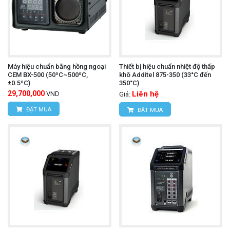
Máy hiệu chuẩn bằng hồng ngoại
Thiết bị hiệu chuẩn nhiệt độ thấp
CEM BX-500 (50ºC~500ºC,
khô Additel 875-350 (33°C đến
±0.5ºC)
350°C)
29,700,000
Liên hệ
VND
Giá:
ĐẶT MUA
ĐẶT MUA