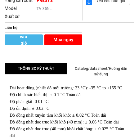
Hãng sản xuất
PRESYS
Yêu cầu báo giá
Model
TA-35NL
Xuất xứ
Liên hệ
Thêm
vào
Mua ngay
giỏ
hàng
THÔNG SỐ KỸ THUẬT
Catalog/datasheet/Hướng dẫn
sử dụng
Dải hoạt động (nhiệt độ môi trường: 23 °C): -35 °C to +155 °C
Độ chính xác hiển thị: ± 0.1 °C Toàn dải
Độ phân giải: 0.01 °C
Độ ổn định: ± 0.02 °C
Độ đồng nhất xuyên tâm khối khô: ± 0.02 °C Toàn dải
Độ dồng nhất dọc trục khối khô (40 mm): ± 0.06 °C Toàn dải
Độ đồng nhất dọc trục (40 mm) khối chất lỏng: ± 0.025 °C Toàn
dải