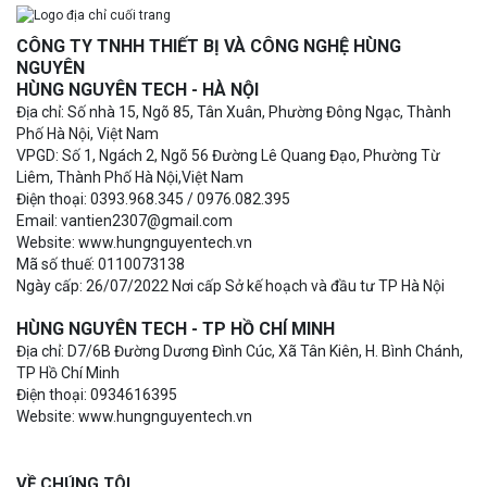
CÔNG TY TNHH THIẾT BỊ VÀ CÔNG NGHỆ HÙNG
NGUYÊN
HÙNG NGUYÊN TECH - HÀ NỘI
Địa chỉ: Số nhà 15, Ngõ 85, Tân Xuân, Phường Đông Ngạc, Thành
Phố Hà Nội, Việt Nam
VPGD: Số 1, Ngách 2, Ngõ 56 Đường Lê Quang Đạo, Phường Từ
Liêm, Thành Phố Hà Nội,Việt Nam
Điện thoại: 0393.968.345 / 0976.082.395
Email: vantien2307@gmail.com
Website: www.hungnguyentech.vn
Mã số thuế: 0110073138
Ngày cấp: 26/07/2022 Nơi cấp Sở kế hoạch và đầu tư TP Hà Nội
HÙNG NGUYÊN TECH - TP HỒ CHÍ MINH
Địa chỉ: D7/6B Đường Dương Đình Cúc, Xã Tân Kiên, H. Bình Chánh,
TP Hồ Chí Minh
Điện thoại: 0934616395
Website: www.hungnguyentech.vn
VỀ CHÚNG TÔI