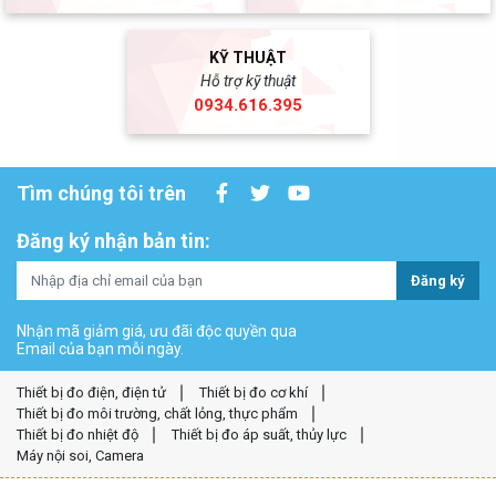
KỸ THUẬT
Hỗ trợ kỹ thuật
0934.616.395
Tìm chúng tôi trên
Đăng ký nhận bản tin:
Đăng ký
Nhận mã giảm giá, ưu đãi độc quyền qua
Email của bạn mỗi ngày.
Thiết bị đo điện, điện tử
Thiết bị đo cơ khí
Thiết bị đo môi trường, chất lỏng, thực phẩm
Thiết bị đo nhiệt độ
Thiết bị đo áp suất, thủy lực
Máy nội soi, Camera