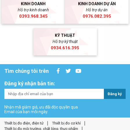
KINH DOANH
KINH DOANH DỰ ÁN
Hỗ trợ kinh doanh
Hỗ trợ dự án
0393.968.345
0976.082.395
KỸ THUẬT
Hỗ trợ kỹ thuật
0934.616.395
Tìm chúng tôi trên
Đăng ký nhận bản tin:
Đăng ký
Nhận mã giảm giá, ưu đãi độc quyền qua
Email của bạn mỗi ngày.
Thiết bị đo điện, điện tử
Thiết bị đo cơ khí
Thiết bị đo môi trường, chất lỏng, thực phẩm