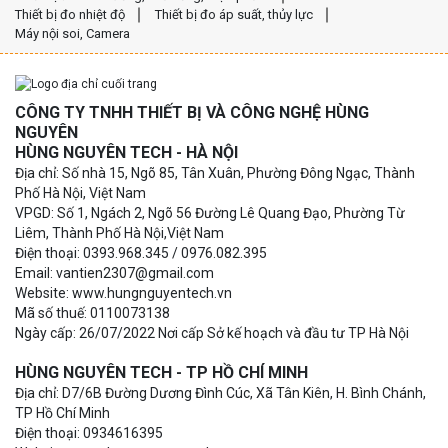
Thiết bị đo nhiệt độ
Thiết bị đo áp suất, thủy lực
Máy nội soi, Camera
CÔNG TY TNHH THIẾT BỊ VÀ CÔNG NGHỆ HÙNG
NGUYÊN
HÙNG NGUYÊN TECH - HÀ NỘI
Địa chỉ: Số nhà 15, Ngõ 85, Tân Xuân, Phường Đông Ngạc, Thành
Phố Hà Nội, Việt Nam
VPGD: Số 1, Ngách 2, Ngõ 56 Đường Lê Quang Đạo, Phường Từ
Liêm, Thành Phố Hà Nội,Việt Nam
Điện thoại: 0393.968.345 / 0976.082.395
Email: vantien2307@gmail.com
Website: www.hungnguyentech.vn
Mã số thuế: 0110073138
Ngày cấp: 26/07/2022 Nơi cấp Sở kế hoạch và đầu tư TP Hà Nội
HÙNG NGUYÊN TECH - TP HỒ CHÍ MINH
Địa chỉ: D7/6B Đường Dương Đình Cúc, Xã Tân Kiên, H. Bình Chánh,
TP Hồ Chí Minh
Điện thoại: 0934616395