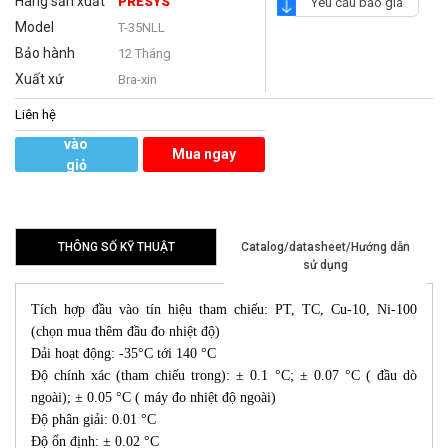
Hãng sản xuất
PRESYS
Yêu cầu báo giá
Model
T-35NLL
Bảo hành
12 Tháng
Xuất xứ
Bra-xin
Liên hệ
Thêm
vào
Mua ngay
giỏ
hàng
THÔNG SỐ KỸ THUẬT
Catalog/datasheet/Hướng dẫn
sử dụng
Tích hợp đầu vào tín hiệu tham chiếu: PT, TC, Cu-10, Ni-100
(chọn mua thêm đầu đo nhiệt độ)
Dải hoạt động: -35°C tới 140 °C
Độ chính xác (tham chiếu trong): ± 0.1 °C; ± 0.07 °C ( đầu dò
ngoài); ± 0.05 °C ( máy đo nhiệt độ ngoài)
Độ phân giải: 0.01 °C
Độ ổn định: ± 0.02 °C