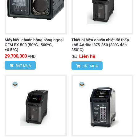
Máy hiệu chuẩn bằng hồng ngoại
Thiết bị hiệu chuẩn nhiệt độ thấp
CEM BX-500 (50ºC~500ºC,
khô Additel 875-350 (33°C đến
±0.5ºC)
350°C)
29,700,000
Liên hệ
VND
Giá:
ĐẶT MUA
ĐẶT MUA