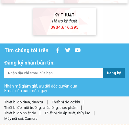
KỸ THUẬT
Hỗ trợ kỹ thuật
0934.616.395
Tìm chúng tôi trên
Đăng ký nhận bản tin:
Đăng ký
Nhận mã giảm giá, ưu đãi độc quyền qua
Email của bạn mỗi ngày.
Thiết bị đo điện, điện tử
Thiết bị đo cơ khí
Thiết bị đo môi trường, chất lỏng, thực phẩm
Thiết bị đo nhiệt độ
Thiết bị đo áp suất, thủy lực
Máy nội soi, Camera