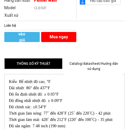
Hãng sản xuất
Palmer Wahl
Yêu cầu báo giá
Model
CLB50F
Xuất xứ
Liên hệ
Thêm
vào
Mua ngay
giỏ
hàng
THÔNG SỐ KỸ THUẬT
Catalog/datasheet/Hướng dẫn
sử dụng
Kiểu: Bể nhiệt độ cao, °F
Dải nhiệt: 86° đến 437°F
Độ ổn định nhiệt độ: ± 0.05°F
Độ đồng nhất nhiệt độ: ± 0.09°F
Độ chính xác: ±0.54°F
Thời gian làm nóng: 77˚ đến 428˚F (25˚ đến 220˚C) - 42 phút
Thời gian làm mát: 428˚ đến 212˚F (220˚ đến 100˚C) - 35 phút
Độ sâu ngâm: 7.48 inch (190 mm)