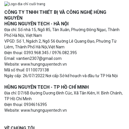
CÔNG TY TNHH THIẾT BỊ VÀ CÔNG NGHỆ HÙNG
NGUYÊN
HÙNG NGUYÊN TECH - HÀ NỘI
Địa chỉ: Số nhà 15, Ngõ 85, Tân Xuân, Phường Đông Ngạc, Thành
Phố Hà Nội, Việt Nam
VPGD: Số 1, Ngách 2, Ngõ 56 Đường Lê Quang Đạo, Phường Từ
Liêm, Thành Phố Hà Nội,Việt Nam
Điện thoại: 0393.968.345 / 0976.082.395
Email: vantien2307@gmail.com
Website: www.hungnguyentech.vn
Mã số thuế: 0110073138
Ngày cấp: 26/07/2022 Nơi cấp Sở kế hoạch và đầu tư TP Hà Nội
HÙNG NGUYÊN TECH - TP HỒ CHÍ MINH
Địa chỉ: D7/6B Đường Dương Đình Cúc, Xã Tân Kiên, H. Bình Chánh,
TP Hồ Chí Minh
Điện thoại: 0934616395
Website: www.hungnguyentech.vn
VỀ CHÚNG TÔI