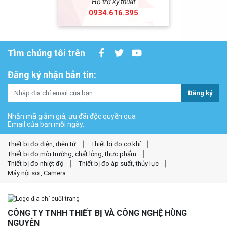
Hỗ trợ kỹ thuật
0934.616.395
Tìm chúng tôi trên
Đăng ký nhận bản tin:
Đăng ký
Nhận mã giảm giá, ưu đãi độc quyền qua
Email của bạn mỗi ngày.
Thiết bị đo điện, điện tử
Thiết bị đo cơ khí
Thiết bị đo môi trường, chất lỏng, thực phẩm
Thiết bị đo nhiệt độ
Thiết bị đo áp suất, thủy lực
Máy nội soi, Camera
CÔNG TY TNHH THIẾT BỊ VÀ CÔNG NGHỆ HÙNG
NGUYÊN