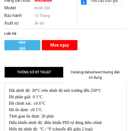
Hãng sản xuất
NAGMAN
Yêu cầu báo giá
Model
MOB 250
Bảo hành
12 Tháng
Xuất xứ
Ấn độ
Liên hệ
Thêm
vào
Mua ngay
giỏ
hàng
THÔNG SỐ KỸ THUẬT
Catalog/datasheet/Hướng dẫn
sử dụng
Dải nhiệt độ: 20°C trên nhiệt độ môi trường đến 250°C
Độ phân giải: 0.1°C
Độ chính xác: ±0.6°C
Độ ổn định: ±0.1°C
Thời gian ổn định: 20 phút
Điều khiển nhiệt độ: điều khiển PID tự động điều chỉnh
Hiển thị nhiệt độ: °C / °F (chuyển đổi giữa 2 loại)