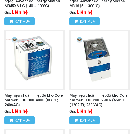
ngoại Advanced Energy Mikron
ngoại Advanced Energy Mikron
M345X6-LC (-40 ~ 100°C)
M316 (5 ~ 300°C)
Liên hệ
Liên hệ
Giá:
Giá:
ĐẶT MUA
ĐẶT MUA
Máy hiệu chuẩn nhiệt độ khô Cole
Máy hiệu chuẩn nhiệt độ khô Cole
parmer HCB-300-400D (806°F;
parmer HCB-200-650FR (650°C
240VAC)
(1202°F); 230 VAC)
Liên hệ
Liên hệ
Giá:
Giá:
ĐẶT MUA
ĐẶT MUA