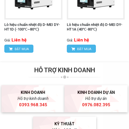
Lò hiệu chuẩn nhiệt độ D-MEI DY-
Lò hiệu chuẩn nhiệt độ D-MEI DY-
HT1D (-100℃~80℃)
HT1A (40℃-80℃)
Liên hệ
Liên hệ
Giá:
Giá:
ĐẶT MUA
ĐẶT MUA
HỖ TRỢ KINH DOANH
KINH DOANH
KINH DOANH DỰ ÁN
Hỗ trợ kinh doanh
Hỗ trợ dự án
0393.968.345
0976.082.395
KỸ THUẬT