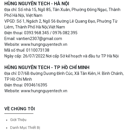
HÙNG NGUYÊN TECH - HÀ NỘI
Địa chỉ: Số nhà 15, Ngõ 85, Tân Xuân, Phường Đông Ngạc, Thành
Phố Hà Nội, Việt Nam
VPGD: Số 1, Ngách 2, Ngõ 56 Đường Lê Quang Đạo, Phường Từ
Liêm, Thành Phố Hà Nội,Việt Nam
Điện thoại: 0393.968.345 / 0976.082.395
Email: vantien2307@gmail.com
Website: www.hungnguyentech.vn
Mã số thuế: 0110073138
Ngày cấp: 26/07/2022 Nơi cấp Sở kế hoạch và đầu tư TP Hà Nội
HÙNG NGUYÊN TECH - TP HỒ CHÍ MINH
Địa chỉ: D7/6B Đường Dương Đình Cúc, Xã Tân Kiên, H. Bình Chánh,
TP Hồ Chí Minh
Điện thoại: 0934616395
Website: www.hungnguyentech.vn
VỀ CHÚNG TÔI
Giới Thiệu
Danh Mục Thiết Bị